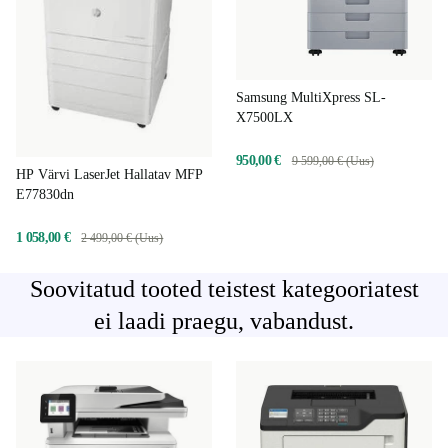
Samsung MultiXpress SL-
X7500LX
950,00 €
9 599,00 € (Uus)
HP Värvi LaserJet Hallatav MFP
E77830dn
1 058,00 €
2 499,00 € (Uus)
Soovitatud tooted teistest kategooriatest
ei laadi praegu, vabandust.