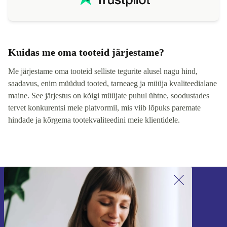
Kuidas me oma tooteid järjestame?
Me järjestame oma tooteid selliste tegurite alusel nagu hind,
saadavus, enim müüdud tooted, tarneaeg ja müüja kvaliteedialane
maine. See järjestus on kõigi müüjate puhul ühtne, soodustades
tervet konkurentsi meie platvormil, mis viib lõpuks paremate
hindade ja kõrgema tootekvaliteedini meie klientidele.
Liitu meie uudiskirjaga!
Ära jäta enam ühtegi pakkumist vahele.