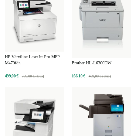
HP Värviline LaserJet Pro MFP
Brother HL-L6300DW
M479fdn
166,10 €
499,00 €
489,00 € (Uus)
799,00 € (Uus)