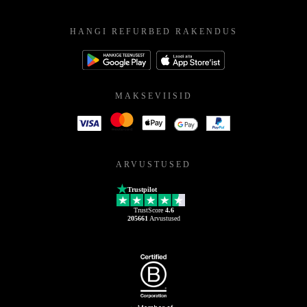
HANGI REFURBED RAKENDUS
MAKSEVIISID
ARVUSTUSED
Trustpilot
TrustScore
4.6
205661
Arvustused