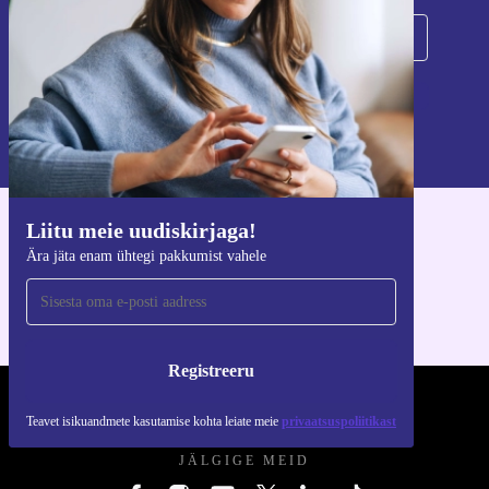
Registreeru
Teavet isikuandmete kasutamise kohta leiate meie
privaatsuspoliitikast
.
Liitu meie uudiskirjaga!
Hangi refurbed rakendus
Ära jäta enam ühtegi pakkumist vahele
iOS-i ja Androidi jaoks
Registreeru
REFURBED EESTI - RETHINK NEW.
Teavet isikuandmete kasutamise kohta leiate meie
privaatsuspoliitikast
JÄLGIGE MEID