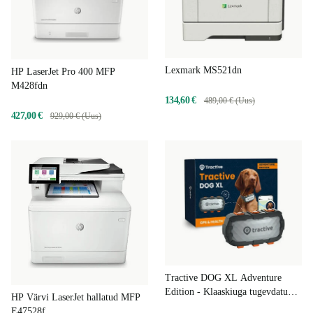
Lexmark MS521dn
HP LaserJet Pro 400 MFP
M428fdn
134,60 €
489,00 € (Uus)
427,00 €
929,00 € (Uus)
Tractive DOG XL Adventure
Edition - Klaaskiuga tugevdatud
HP Värvi LaserJet hallatud MFP
GPS- ja tervisejälgija koertele |
E47528f