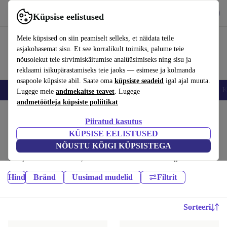
Hangi rakendus
Laadi alla
Küpsise eelistused
Kasuta rakendust refurbed kiirelt ja lihtsalt
Meie küpsised on siin peamiselt selleks, et näidata teile
asjakohasemat sisu. Et see korralikult toimiks, palume teie
nõusolekut teie sirvimiskäitumise analüüsimiseks ning sisu ja
reklaami isikupärastamiseks teie jaoks — esimese ja kolmanda
osapoole küpsiste abil. Saate oma
küpsiste seadeid
igal ajal muuta.
Nutitelefoni
Sülearvutid
Tahvelarvutid
Nutikellad
Aksessuaarid
K
Lugege meie
andmekaitse teavet
. Lugege
andmetöötleja küpsiste poliitikat
Kodu
Tooted
Piiratud kasutus
Printerid ja skannerid:
KÜPSISE EELISTUSED
NÕUSTU KÕIGI KÜPSISTEGA
Kvaliteetsed renoveeritud Printerid ja skannerid suurepärase hinnaga.
Teie jätkusuutlikum valik, millel on vähemalt 12-kuuline garantii.
Hind
Bränd
Uusimad mudelid
Filtrit
Sorteeri