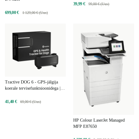
ILMA TELLIMUSETA
39,99 €
99,00 € (Uus)
699,00 €
1 129,00 € (Uus)
Tractive DOG 6 - GPS-jälgija
koerale tervisefunktsioonidega |
ILMA TELLIMUSETA
41,40 €
69,00 € (Uus)
HP Colour LaserJet Managed
MFP E87650