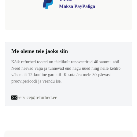
Maksa PayPaliga
Me oleme teie jaoks siin
Kõik refurbed tooted on täielikult renoveeritud 40 sammu abil.
Need näevad välja ja tunnevad end nagu uued ning neile kehtib
vähemalt 12-kuuline garantii. Kasuta ära meie 30-päevast
prooviperioodi ja veendu ise.
service@refurbed.ee