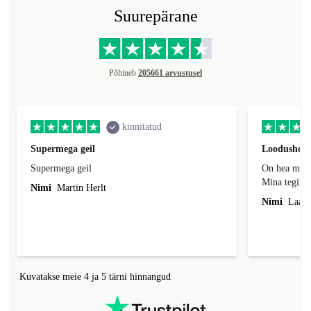
Suurepärane
Põhineb
205661 arvustusel
kinnitatud
Supermega geil
Loodushoid
Supermega geil
On hea mõte
Mina tegin s
Nimi
Martin Herlt
kvaliteedi s
Nimi
Laas,
säästlikumas
kõigepealt k
eelnevalt ka
Kuvatakse meie 4 ja 5 tärni hinnangud