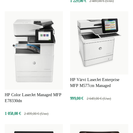
1 229,00 €
2 489,00 € (Uus)
HP Värvi LaserJet Enterprise
MFP M577cm Managed
HP Color LaserJet Managed MFP
999,00 €
2 649,00 € (Uus)
E78330dn
1 058,00 €
2 499,00 € (Uus)