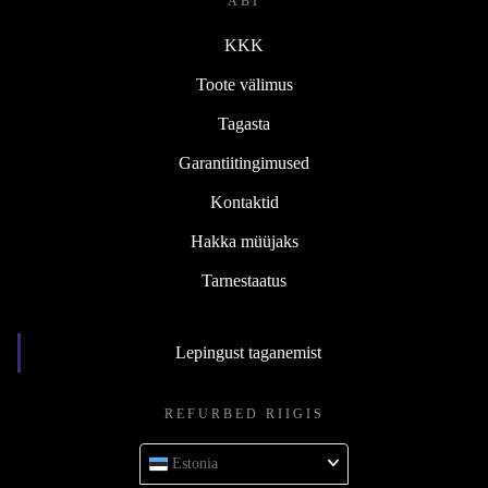
ABI
KKK
Toote välimus
Tagasta
Garantiitingimused
Kontaktid
Hakka müüjaks
Tarnestaatus
Lepingust taganemist
REFURBED RIIGIS
Estonia