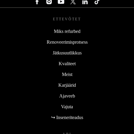
ETTEVÕTET
Miks refurbed
Renoveerimisprotsess
Jätkusuutlikkus
Kvaliteet
Meist
Karjäärid
Ajaveeb
Vajuta
↪ Inseneriteadus