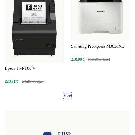
Samsung ProXpress M3820ND
218,00 €
579,00 € (Uus)
Epson TM-T88 V
223,71 €
249,00 € (Uus)
Veel
UUSI: