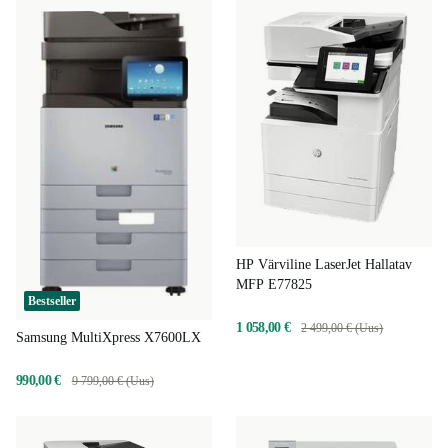
HP Värviline LaserJet Hallatav
MFP E77825
Bestseller
1 058,00 €
2 499,00 € (Uus)
Samsung MultiXpress X7600LX
990,00 €
9 799,00 € (Uus)