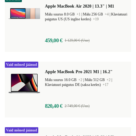
Apple MacBook Air 2020 | 13.3" | M1
Mälu suurus 8.0 GB
+1
|
Mälu 256 GB
+4
|
Klaviatuuri
paigutus US (US inglise keeles)
+19
459,00 €
1 129,00 € (Uus)
Vaid mõned jäänud
Apple MacBook Pro 2021 M1 | 16.2"
Mälu suurus 16.0 GB
+2
|
Mälu 512 GB
+2
|
Klaviatuuri paigutus DE (saksa keeles)
+17
820,40 €
2 749,00 € (Uus)
Vaid mõned jäänud