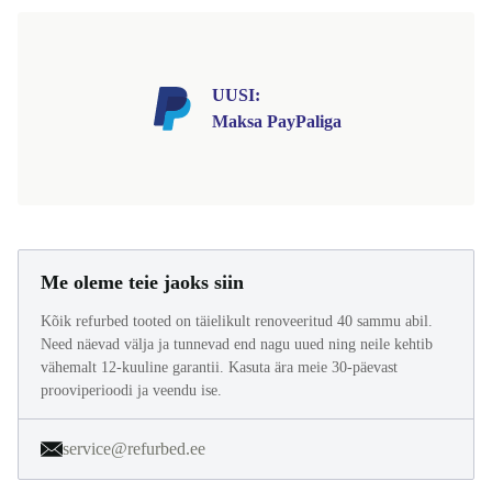
UUSI:
Maksa PayPaliga
Me oleme teie jaoks siin
Kõik refurbed tooted on täielikult renoveeritud 40 sammu abil.
Need näevad välja ja tunnevad end nagu uued ning neile kehtib
vähemalt 12-kuuline garantii. Kasuta ära meie 30-päevast
prooviperioodi ja veendu ise.
service@refurbed.ee