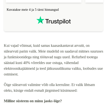
Kuvatakse meie 4 ja 5 tärni hinnangud
Kui vajad võimsat, kuid samas kaasaskantavat arvutit, on
sülearvuti parim valik. Meie mudelid on saadaval mitmes suuruses
ja funktsioonidega ning töötavad nagu uued. Refurbed tootega
säästad kuni 40% võrreldes uue ostuga, vähendad
elektroonikajäätmeid ja teed jätkusuutlikuma valiku, loobudes uue
ostmisest.
Õige sülearvuti valimine võib olla keeruline. Et valik lihtsam
oleks, küsige endalt esmalt järgmised küsimused:
Milline süsteem on minu jaoks õige?