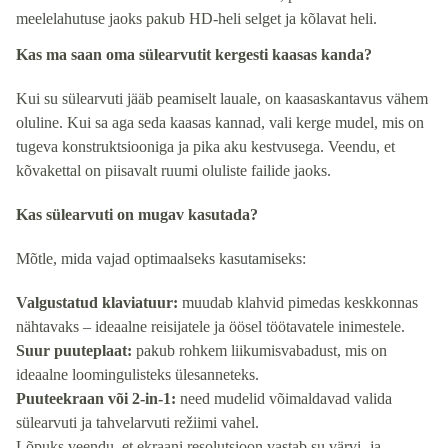
meelelahutuse jaoks pakub HD-heli selget ja kõlavat heli.
Kas ma saan oma sülearvutit kergesti kaasas kanda?
Kui su sülearvuti jääb peamiselt lauale, on kaasaskantavus vähem
oluline. Kui sa aga seda kaasas kannad, vali kerge mudel, mis on
tugeva konstruktsiooniga ja pika aku kestvusega. Veendu, et
kõvakettal on piisavalt ruumi oluliste failide jaoks.
Kas sülearvuti on mugav kasutada?
Mõtle, mida vajad optimaalseks kasutamiseks:
Valgustatud klaviatuur:
muudab klahvid pimedas keskkonnas
nähtavaks – ideaalne reisijatele ja öösel töötavatele inimestele.
Suur puuteplaat:
pakub rohkem liikumisvabadust, mis on
ideaalne loomingulisteks ülesanneteks.
Puuteekraan või 2-in-1:
need mudelid võimaldavad valida
sülearvuti ja tahvelarvuti režiimi vahel.
Lõpuks veendu, et ekraani resolutsioon vastab su värvi- ja