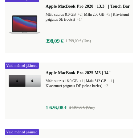
Apple MacBook Pro 2020 | 13.3" | Touch Bar
Mälu suurus 8.0 GB
+2
|
Mälu 256 GB
+3
|
Klaviatuuri
paigutus SE (rootsi)
+14
398,09 €
1 799,00 € (Uus)
Vaid mõned jäänud
Apple MacBook Pro 2025 M5 | 14"
Mälu suurus 16.0 GB
+1
|
Mälu 512 GB
+1
|
Klaviatuuri paigutus DE (saksa keeles)
+2
1 626,08 €
2 199,00 € (Uus)
Vaid mõned jäänud