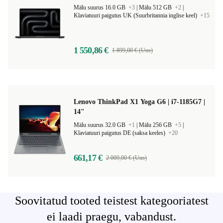
Mälu suurus 16.0 GB
+3
|
Mälu 512 GB
+2
|
Klaviatuuri paigutus UK (Suurbritannia inglise keel)
+15
1 550,86 €
1 899,00 € (Uus)
Lenovo ThinkPad X1 Yoga G6 | i7-1185G7 |
14"
Mälu suurus 32.0 GB
+1
|
Mälu 256 GB
+5
|
Klaviatuuri paigutus DE (saksa keeles)
+20
661,17 €
2 009,00 € (Uus)
Soovitatud tooted teistest kategooriatest
ei laadi praegu, vabandust.