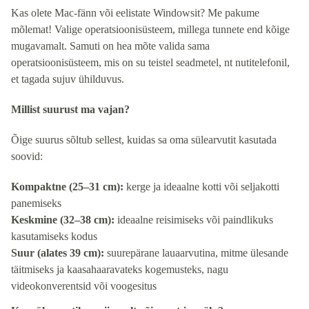
Kas olete Mac-fänn või eelistate Windowsit? Me pakume
mõlemat! Valige operatsioonisüsteem, millega tunnete end kõige
mugavamalt. Samuti on hea mõte valida sama
operatsioonisüsteem, mis on su teistel seadmetel, nt nutitelefonil,
et tagada sujuv ühilduvus.
Millist suurust ma vajan?
Õige suurus sõltub sellest, kuidas sa oma sülearvutit kasutada
soovid:
Kompaktne (25–31 cm):
kerge ja ideaalne kotti või seljakotti
panemiseks
Keskmine (32–38 cm):
ideaalne reisimiseks või paindlikuks
kasutamiseks kodus
Suur (alates 39 cm):
suurepärane lauaarvutina, mitme ülesande
täitmiseks ja kaasahaaravateks kogemusteks, nagu
videokonverentsid või voogesitus