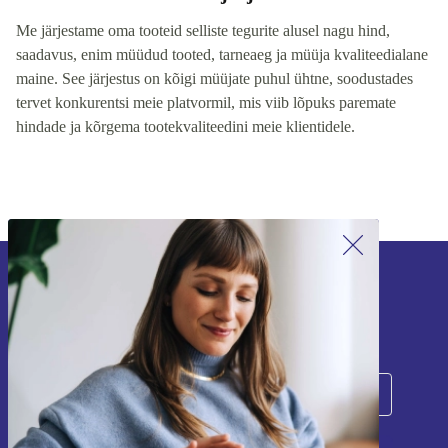
Me järjestame oma tooteid selliste tegurite alusel nagu hind,
saadavus, enim müüdud tooted, tarneaeg ja müüja kvaliteedialane
maine. See järjestus on kõigi müüjate puhul ühtne, soodustades
tervet konkurentsi meie platvormil, mis viib lõpuks paremate
hindade ja kõrgema tootekvaliteedini meie klientidele.
Liitu meie uudiskirjaga!
Ära jäta enam ühtegi pakkumist vahele.
Registreeru