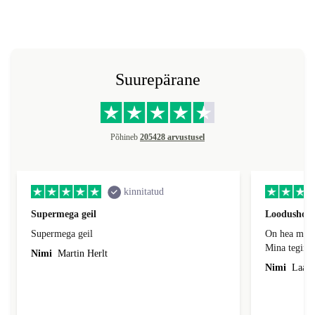
Suurepärane
Põhineb
205428 arvustusel
kinnitatud
Supermega geil
Loodushoid
Supermega geil
On hea mõte
Mina tegin s
Nimi
Martin Herlt
kvaliteedi s
Nimi
Laas,
säästlikumas
kõigepealt k
eelnevalt ka