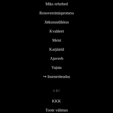
Miks refurbed
Renoveerimisprotsess
Jätkusuutlikkus
Kvaliteet
Meist
Karjäärid
Ajaveeb
Vajuta
↪ Inseneriteadus
ABI
KKK
Toote välimus