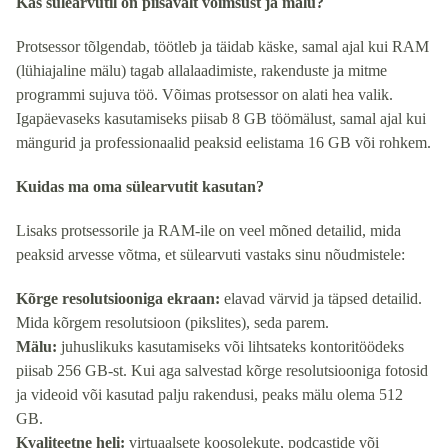
Kas sülearvutil on piisavalt võimsust ja mälu?
Protsessor tõlgendab, töötleb ja täidab käske, samal ajal kui RAM
(lühiajaline mälu) tagab allalaadimiste, rakenduste ja mitme
programmi sujuva töö. Võimas protsessor on alati hea valik.
Igapäevaseks kasutamiseks piisab 8 GB töömälust, samal ajal kui
mängurid ja professionaalid peaksid eelistama 16 GB või rohkem.
Kuidas ma oma sülearvutit kasutan?
Lisaks protsessorile ja RAM-ile on veel mõned detailid, mida
peaksid arvesse võtma, et sülearvuti vastaks sinu nõudmistele:
Kõrge resolutsiooniga ekraan:
elavad värvid ja täpsed detailid.
Mida kõrgem resolutsioon (pikslites), seda parem.
Mälu:
juhuslikuks kasutamiseks või lihtsateks kontoritöödeks
piisab 256 GB-st. Kui aga salvestad kõrge resolutsiooniga fotosid
ja videoid või kasutad palju rakendusi, peaks mälu olema 512
GB.
Kvaliteetne heli:
virtuaalsete koosolekute, podcastide või