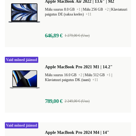
Apple MacBook Air 2022 | 13.6" | M2
Mälu suurus 8.0 GB
+1
|
Mälu 256 GB
+2
|
Klaviatuuri
paigutus DE (saksa keeles)
+11
646,89 €
1 279,00 € (Uus)
Vaid mõned jäänud
Apple MacBook Pro 2021 M1 | 14.2"
Mälu suurus 16.0 GB
+2
|
Mälu 512 GB
+1
|
Klaviatuuri paigutus DK (taani)
+11
789,00 €
2 249,00 € (Uus)
Vaid mõned jäänud
Apple MacBook Pro 2024 M4 | 14"