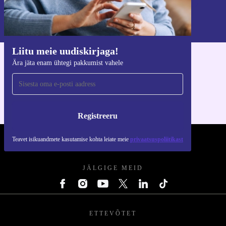
Teavet isikuandmete kasutamise kohta leiate meie
privaatsuspoliitikast
.
Liitu meie uudiskirjaga!
Ära jäta enam ühtegi pakkumist vahele
Hangi refurbed rakendus
iOS-i ja Androidi jaoks
Registreeru
Teavet isikuandmete kasutamise kohta leiate meie
privaatsuspoliitikast
REFURBED EESTI - RETHINK NEW.
JÄLGIGE MEID
ETTEVÕTET