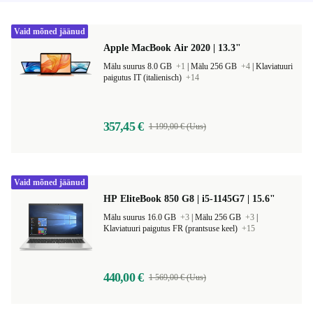
Vaid mõned jäänud
Apple MacBook Air 2020 | 13.3"
Mälu suurus 8.0 GB
+1
|
Mälu 256 GB
+4
|
Klaviatuuri
paigutus IT (italienisch)
+14
357,45 €
1 199,00 € (Uus)
Vaid mõned jäänud
HP EliteBook 850 G8 | i5-1145G7 | 15.6"
Mälu suurus 16.0 GB
+3
|
Mälu 256 GB
+3
|
Klaviatuuri paigutus FR (prantsuse keel)
+15
440,00 €
1 569,00 € (Uus)