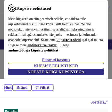
Hangi rakendus
Laadi alla
Küpsise eelistused
Kasuta rakendust refurbed kiirelt ja lihtsalt
Meie küpsised on siin peamiselt selleks, et näidata teile
asjakohasemat sisu. Et see korralikult toimiks, palume teie
nõusolekut teie sirvimiskäitumise analüüsimiseks ning sisu ja
reklaami isikupärastamiseks teie jaoks — esimese ja kolmanda
osapoole küpsiste abil. Saate oma
küpsiste seadeid
igal ajal muuta.
Nutitelefoni
Sülearvutid
Tahvelarvutid
Nutikellad
Aksessuaarid
K
Lugege meie
andmekaitse teavet
. Lugege
andmetöötleja küpsiste poliitikat
Kodu
Tooted
Piiratud kasutus
Sülearvutid:
KÜPSISE EELISTUSED
NÕUSTU KÕIGI KÜPSISTEGA
Refurbished sülearvutid – odavamad kui uued, paremad kui kasutatud,
vähemalt 12 kuu garantii
Hind
Bränd
Filtrit
Sorteeri
Bestseller