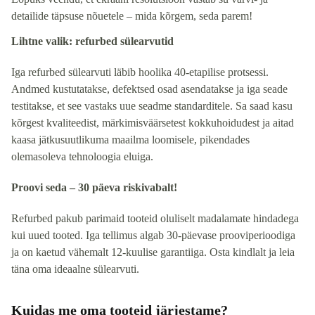
detailide täpsuse nõuetele – mida kõrgem, seda parem!
Lihtne valik: refurbed sülearvutid
Iga refurbed sülearvuti läbib hoolika 40-etapilise protsessi.
Andmed kustutatakse, defektsed osad asendatakse ja iga seade
testitakse, et see vastaks uue seadme standarditele. Sa saad kasu
kõrgest kvaliteedist, märkimisväärsetest kokkuhoidudest ja aitad
kaasa jätkusuutlikuma maailma loomisele, pikendades
olemasoleva tehnoloogia eluiga.
Proovi seda – 30 päeva riskivabalt!
Refurbed pakub parimaid tooteid oluliselt madalamate hindadega
kui uued tooted. Iga tellimus algab 30-päevase prooviperioodiga
ja on kaetud vähemalt 12-kuulise garantiiga. Osta kindlalt ja leia
täna oma ideaalne sülearvuti.
Kuidas me oma tooteid järjestame?