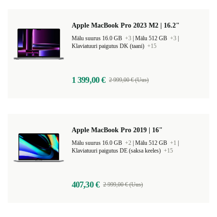
Apple MacBook Pro 2023 M2 | 16.2"
Mälu suurus 16.0 GB
+3
|
Mälu 512 GB
+3
|
Klaviatuuri paigutus DK (taani)
+15
1 399,00 €
2 999,00 € (Uus)
Apple MacBook Pro 2019 | 16"
Mälu suurus 16.0 GB
+2
|
Mälu 512 GB
+1
|
Klaviatuuri paigutus DE (saksa keeles)
+15
407,30 €
2 999,00 € (Uus)