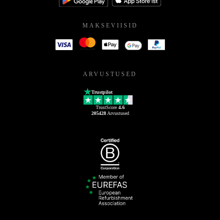
MAKSEVIISID
ARVUSTUSED
Trustpilot
TrustScore
4.6
205428
Arvustused