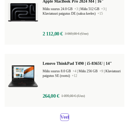
Apple MacBook Pro 2024 M4 | 16"
Mälu suurus 24.0 GB
+3
|
Mälu 512 GB
+3
|
Klaviatuuri paigutus DE (saksa keeles)
+15
2 112,00 €
3 069,00 € (Uus)
Lenovo ThinkPad T490 | i5-8365U | 14"
Mälu suurus 8.0 GB
+4
|
Mälu 256 GB
+9
|
Klaviatuuri
paigutus SE (rootsi)
+12
264,00 €
1 099,00 € (Uus)
Veel