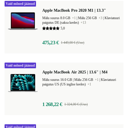
Vaid mõned jäänud
Apple MacBook Pro 2020 M1 | 13.3"
Mälu suurus 8.0 GB
+1
|
Mälu 256 GB
+3
|
Klaviatuuri
paigutus DE (saksa keeles)
+13
5,0
475,23 €
1 449,00 € (Uus)
Vaid mõned jäänud
Apple MacBook Air 2025 | 13.6" | M4
Mälu suurus 16.0 GB |
Mälu 256 GB
+1
|
Klaviatuuri
paigutus US (US inglise keeles)
+1
1 268,22 €
1 324,00 € (Uus)
Vaid mõned jäänud