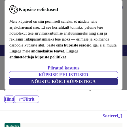
Hangi rakendus
Laadi alla
Küpsise eelistused
Kasuta rakendust refurbed kiirelt ja lihtsalt
Meie küpsised on siin peamiselt selleks, et näidata teile
asjakohasemat sisu. Et see korralikult toimiks, palume teie
nõusolekut teie sirvimiskäitumise analüüsimiseks ning sisu ja
reklaami isikupärastamiseks teie jaoks — esimese ja kolmanda
osapoole küpsiste abil. Saate oma
küpsiste seadeid
igal ajal muuta.
Nutitelefoni
Sülearvutid
Tahvelarvutid
Nutikellad
Aksessuaarid
K
Lugege meie
andmekaitse teavet
. Lugege
andmetöötleja küpsiste poliitikat
Kodu
Tooted
Sülearvutid
Piiratud kasutus
ASUS sülearvutid:
KÜPSISE EELISTUSED
NÕUSTU KÕIGI KÜPSISTEGA
Kvaliteetsed renoveeritud ASUS sülearvutid suurepärase hinnaga. Teie
jätkusuutlikum valik, millel on vähemalt 12-kuuline garantii.
Hind
Filtrit
Sorteeri
Bestseller