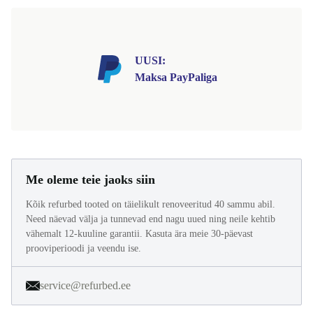
UUSI:
Maksa PayPaliga
Me oleme teie jaoks siin
Kõik refurbed tooted on täielikult renoveeritud 40 sammu abil.
Need näevad välja ja tunnevad end nagu uued ning neile kehtib
vähemalt 12-kuuline garantii. Kasuta ära meie 30-päevast
prooviperioodi ja veendu ise.
service@refurbed.ee