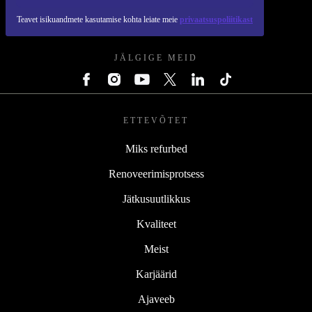
Teavet isikuandmete kasutamise kohta leiate meie
privaatsuspoliitikast
REFURBED EESTI - RETHINK NEW.
JÄLGIGE MEID
ETTEVÕTET
Miks refurbed
Renoveerimisprotsess
Jätkusuutlikkus
Kvaliteet
Meist
Karjäärid
Ajaveeb