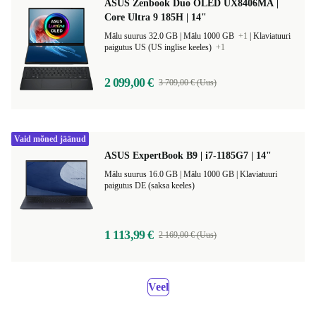
ASUS Zenbook Duo OLED UX8406MA |
Core Ultra 9 185H | 14"
Mälu suurus 32.0 GB |
Mälu 1000 GB
+1
|
Klaviatuuri
paigutus US (US inglise keeles)
+1
2 099,00 €
3 709,00 € (Uus)
Vaid mõned jäänud
ASUS ExpertBook B9 | i7-1185G7 | 14"
Mälu suurus 16.0 GB |
Mälu 1000 GB |
Klaviatuuri
paigutus DE (saksa keeles)
1 113,99 €
2 169,00 € (Uus)
Veel