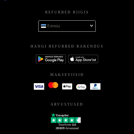
REFURBED RIIGIS
Estonia
HANGI REFURBED RAKENDUS
MAKSEVIISID
ARVUSTUSED
Trustpilot
TrustScore
4.6
205839
Arvustused