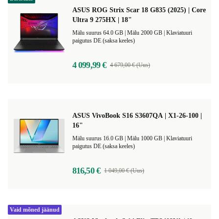
ASUS ROG Strix Scar 18 G835 (2025) | Core
Ultra 9 275HX | 18"
Mälu suurus 64.0 GB |
Mälu 2000 GB |
Klaviatuuri
paigutus DE (saksa keeles)
4 099,99 €
4 679,00 € (Uus)
ASUS VivoBook S16 S3607QA | X1-26-100 |
16"
Mälu suurus 16.0 GB |
Mälu 1000 GB |
Klaviatuuri
paigutus DE (saksa keeles)
816,50 €
1 049,00 € (Uus)
Vaid mõned jäänud