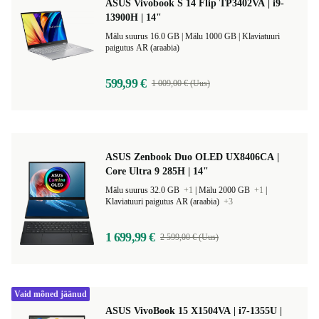
ASUS Vivobook S 14 Flip TP3402VA | i9-
13900H | 14"
Mälu suurus 16.0 GB |
Mälu 1000 GB |
Klaviatuuri
paigutus AR (araabia)
599,99 €
1 009,00 € (Uus)
ASUS Zenbook Duo OLED UX8406CA |
Core Ultra 9 285H | 14"
Mälu suurus 32.0 GB
+1
|
Mälu 2000 GB
+1
|
Klaviatuuri paigutus AR (araabia)
+3
1 699,99 €
2 599,00 € (Uus)
Vaid mõned jäänud
ASUS VivoBook 15 X1504VA | i7-1355U |