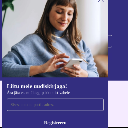
Liitu meie uudiskirjaga!
Ära jäta enam ühtegi pakkumist vahele.
Registreeru
Teavet isikuandmete kasutamise kohta leiate meie
privaatsuspoliitikast
.
Liitu meie uudiskirjaga!
Hangi refurbed rakendus
Ära jäta enam ühtegi pakkumist vahele
iOS-i ja Androidi jaoks
Registreeru