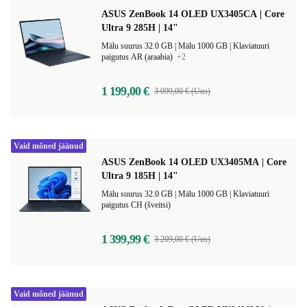
ASUS ZenBook 14 OLED UX3405CA | Core
Ultra 9 285H | 14"
Mälu suurus 32.0 GB |
Mälu 1000 GB |
Klaviatuuri
paigutus AR (araabia)
+2
1 199,00 €
3 099,00 € (Uus)
Vaid mõned jäänud
ASUS ZenBook 14 OLED UX3405MA | Core
Ultra 9 185H | 14"
Mälu suurus 32.0 GB |
Mälu 1000 GB |
Klaviatuuri
paigutus CH (šveitsi)
1 399,99 €
3 209,00 € (Uus)
Vaid mõned jäänud