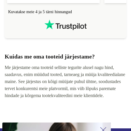
Kuvatakse meie 4 ja 5 tärni hinnangud
Kuidas me oma tooteid järjestame?
Me järjestame oma tooteid selliste tegurite alusel nagu hind,
saadavus, enim müüdud tooted, tarneaeg ja müüja kvaliteedialane
maine. See järjestus on kõigi müüjate puhul ühtne, soodustades
tervet konkurentsi meie platvormil, mis viib lõpuks paremate
hindade ja kõrgema tootekvaliteedini meie klientidele.