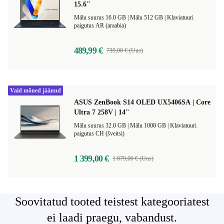
15.6"
Mälu suurus 16.0 GB |
Mälu 512 GB |
Klaviatuuri
paigutus AR (araabia)
489,99 €
739,00 € (Uus)
Vaid mõned jäänud
ASUS ZenBook S14 OLED UX5406SA | Core
Ultra 7 258V | 14"
Mälu suurus 32.0 GB |
Mälu 1000 GB |
Klaviatuuri
paigutus CH (šveitsi)
1 399,00 €
1 879,00 € (Uus)
Soovitatud tooted teistest kategooriatest
ei laadi praegu, vabandust.