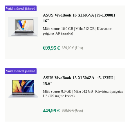
Vaid mõned jäänud
ASUS VivoBook 16 X1605VA | i9-13900H |
16"
Mälu suurus 16.0 GB |
Mälu 512 GB |
Klaviatuuri
paigutus AR (araabia)
699,95 €
859,00 € (Uus)
Vaid mõned jäänud
ASUS VivoBook 15 X1504ZA | i5-1235U |
15.6"
Mälu suurus 8.0 GB |
Mälu 512 GB |
Klaviatuuri paigutus
US (US inglise keeles)
449,99 €
799,00 € (Uus)