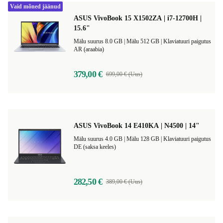
Vaid mõned jäänud
ASUS VivoBook 15 X1502ZA | i7-12700H |
15.6"
Mälu suurus 8.0 GB |
Mälu 512 GB |
Klaviatuuri paigutus
AR (araabia)
379,00 €
699,00 € (Uus)
ASUS VivoBook 14 E410KA | N4500 | 14"
Mälu suurus 4.0 GB |
Mälu 128 GB |
Klaviatuuri paigutus
DE (saksa keeles)
282,50 €
389,00 € (Uus)