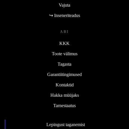
Vajuta
↪ Inseneriteadus
ABI
KKK
Toote välimus
Tagasta
Garantiitingimused
Kontaktid
Hakka müüjaks
Tarnestaatus
Lepingust taganemist