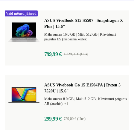
Vaid mõned jäänud
ASUS VivoBook S15 S5507 | Snapdragon X
Plus | 15.6"
Mälu suurus 16.0 GB |
Mälu 512 GB |
Klaviatuuri
paigutus ES (hispaania keeles)
799,99 €
1 229,00 € (Uus)
ASUS Vivobook Go 15 E1504FA | Ryzen 5
7520U | 15.6"
Mälu suurus 8.0 GB |
Mälu 512 GB |
Klaviatuuri paigutus
AR (araabia)
+1
299,99 €
759,00 € (Uus)