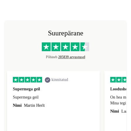
Suurepärane
Põhineb
205839 arvustusel
kinnitatud
Supermega geil
Loodushoid
Supermega geil
On hea mõte
Mina tegin s
Nimi
Martin Herlt
kvaliteedi s
Nimi
Laas,
säästlikumas
kõigepealt k
eelnevalt ka