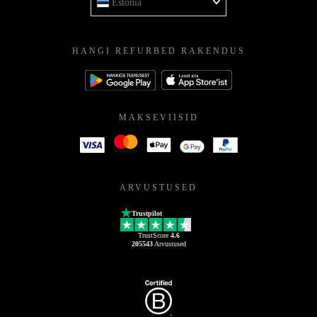
Estonia
HANGI REFURBED RAKENDUS
MAKSEVIISID
ARVUSTUSED
Trustpilot
TrustScore
4.6
205543
Arvustused