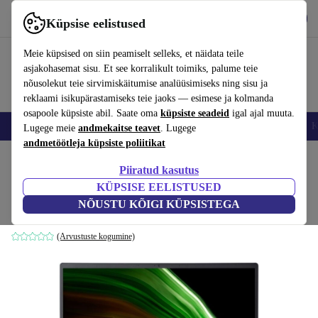
Hangi rakendus
Laadi alla
Küpsise eelistused
Kasuta rakendust refurbed kiirelt ja lihtsalt
Meie küpsised on siin peamiselt selleks, et näidata teile
asjakohasemat sisu. Et see korralikult toimiks, palume teie
nõusolekut teie sirvimiskäitumise analüüsimiseks ning sisu ja
reklaami isikupärastamiseks teie jaoks — esimese ja kolmanda
osapoole küpsiste abil. Saate oma
küpsiste seadeid
igal ajal muuta.
Nutitelefoni
Sülearvutid
Tahvelarvutid
Nutikellad
Aksessuaarid
K
Lugege meie
andmekaitse teavet
. Lugege
andmetöötleja küpsiste poliitikat
Kodu
Tooted
Sülearvutid
Acer sülearvutid
Piiratud kasutus
KÜPSISE EELISTUSED
Acer Swift 1 SF114-34 | N5000 | 14"
NÕUSTU KÕIGI KÜPSISTEGA
4 GB | 256 GB SSD | roosa | Win 11 Home | DE
(Arvustuste kogumine)