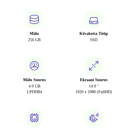
Mälu
Kõvaketta Tüüp
256 GB
SSD
Mälu Suurus
Ekraani Suurus
4.0 GB
14.0 "
LPDDR4
1920 x 1080 (FullHD)