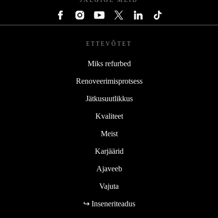
ETTEVÕTET
Miks refurbed
Renoveerimisprotsess
Jätkusuutlikkus
Kvaliteet
Meist
Karjäärid
Ajaveeb
Vajuta
↪ Inseneriteadus