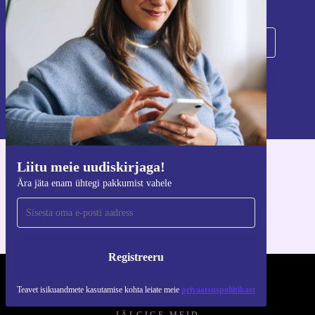
Registreeru
Teavet isikuandmete kasutamise kohta leiate meie
privaatsuspoliitikast
.
Liitu meie uudiskirjaga!
Hangi refurbed rakendus
Ära jäta enam ühtegi pakkumist vahele
iOS-i ja Androidi jaoks
Registreeru
REFURBED EESTI - RETHINK NEW.
Teavet isikuandmete kasutamise kohta leiate meie
privaatsuspoliitikast
JÄLGIGE MEID