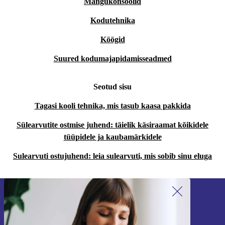
Mängukonsoolid
Kodutehnika
Köögid
Suured kodumajapidamisseadmed
Seotud sisu
Tagasi kooli tehnika, mis tasub kaasa pakkida
Sülearvutite ostmise juhend: täielik käsiraamat kõikidele
tüüpidele ja kaubamärkidele
Sulearvuti ostujuhend: leia sulearvuti, mis sobib sinu eluga
Liitu meie uudiskirjaga!
Ära jäta enam ühtegi pakkumist vahele.