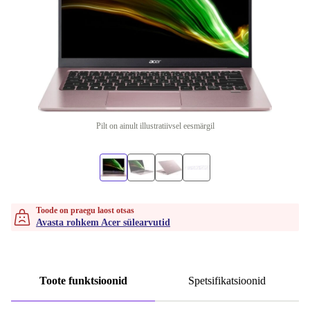
Pilt on ainult illustratiivsel eesmärgil
Toode on praegu laost otsas
Avasta rohkem Acer sülearvutid
Toote funktsioonid
Spetsifikatsioonid