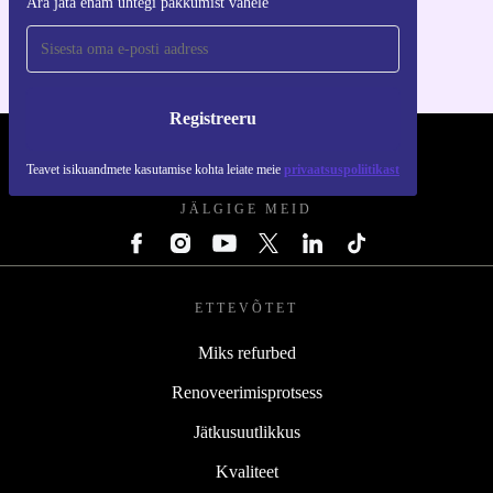
Ära jäta enam ühtegi pakkumist vahele
iOS-i ja Androidi jaoks
Registreeru
REFURBED EESTI - RETHINK NEW.
Teavet isikuandmete kasutamise kohta leiate meie
privaatsuspoliitikast
JÄLGIGE MEID
ETTEVÕTET
Miks refurbed
Renoveerimisprotsess
Jätkusuutlikkus
Kvaliteet