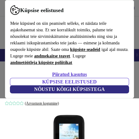
Hangi rakendus
Laadi alla
Küpsise eelistused
Kasuta rakendust refurbed kiirelt ja lihtsalt
Meie küpsised on siin peamiselt selleks, et näidata teile
asjakohasemat sisu. Et see korralikult toimiks, palume teie
nõusolekut teie sirvimiskäitumise analüüsimiseks ning sisu ja
reklaami isikupärastamiseks teie jaoks — esimese ja kolmanda
osapoole küpsiste abil. Saate oma
küpsiste seadeid
igal ajal muuta.
Nutitelefoni
Sülearvutid
Tahvelarvutid
Nutikellad
Aksessuaarid
K
Lugege meie
andmekaitse teavet
. Lugege
andmetöötleja küpsiste poliitikat
Kodu
Tooted
Mobiiltelefonid ja nutitelefonid
Alcatel mobiiltelefonid
Piiratud kasutus
KÜPSISE EELISTUSED
Alcatel One Touch 10.52
NÕUSTU KÕIGI KÜPSISTEGA
must
(Arvustuste kogumine)