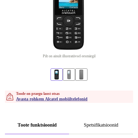
Pilt on ainult illustratiivsel eesmärgil
Toode on praegu laost otsas
Avasta rohkem Alcatel mobiiltelefonid
Toote funktsioonid
Spetsifikatsioonid