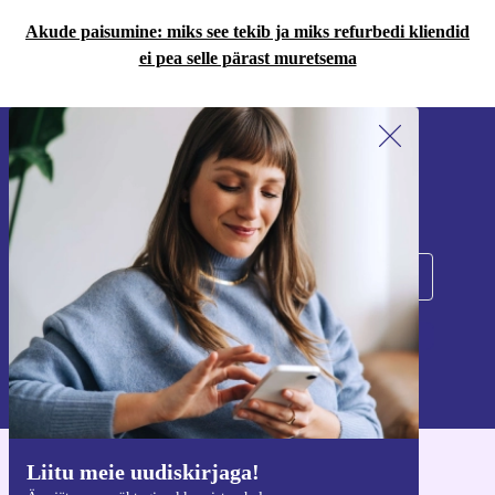
Akude paisumine: miks see tekib ja miks refurbedi kliendid
ei pea selle pärast muretsema
Liitu meie uudiskirjaga!
Ära jäta enam ühtegi pakkumist vahele.
Registreeru
Teavet isikuandmete kasutamise kohta leiate meie
privaatsuspoliitikast
.
Liitu meie uudiskirjaga!
Hangi refurbed rakendus