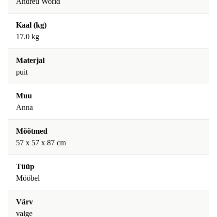
Andreu World
Kaal (kg)
17.0 kg
Materjal
puit
Muu
Anna
Mõõtmed
57 x 57 x 87 cm
Tüüp
Mööbel
Värv
valge