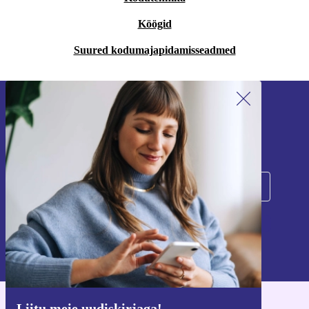
Köögid
Suured kodumajapidamisseadmed
Liitu meie uudiskirjaga!
Ära jäta enam ühtegi pakkumist vahele.
Registreeru
Teavet isikuandmete kasutamise kohta leiate meie
privaatsuspoliitikast
.
Liitu meie uudiskirjaga!