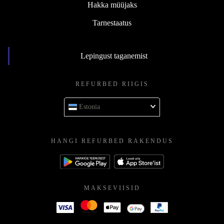
Hakka müüjaks
Tarnestaatus
Lepingust taganemist
REFURBED RIIGIS
Estonia
HANGI REFURBED RAKENDUS
MAKSEVIISID