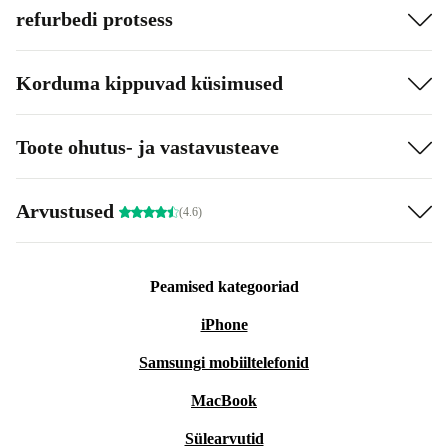
refurbedi protsess
Korduma kippuvad küsimused
Toote ohutus- ja vastavusteave
Arvustused
(4.6)
Peamised kategooriad
iPhone
Samsungi mobiiltelefonid
MacBook
Sülearvutid