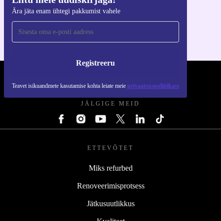
Hangi refurbed rakendus
Ära jäta enam ühtegi pakkumist vahele
iOS-i ja Androidi jaoks
Registreeru
REFURBED EESTI - RETHINK NEW.
Teavet isikuandmete kasutamise kohta leiate meie
privaatsuspoliitikast
JÄLGIGE MEID
ETTEVÕTET
Miks refurbed
Renoveerimisprotsess
Jätkusuutlikkus