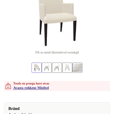
Pilt on ainult illustratiivsel eesmärgil
Toode on praegu laost otsas
Avasta rohkem Mööbel
Bränd