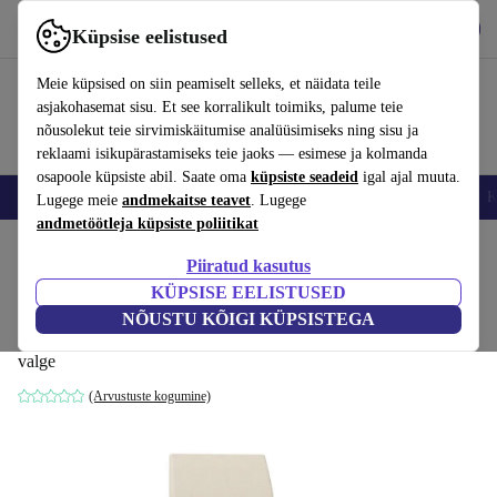
Hangi rakendus
Laadi alla
Küpsise eelistused
Kasuta rakendust refurbed kiirelt ja lihtsalt
Meie küpsised on siin peamiselt selleks, et näidata teile
asjakohasemat sisu. Et see korralikult toimiks, palume teie
nõusolekut teie sirvimiskäitumise analüüsimiseks ning sisu ja
reklaami isikupärastamiseks teie jaoks — esimese ja kolmanda
osapoole küpsiste abil. Saate oma
küpsiste seadeid
igal ajal muuta.
Nutitelefoni
Sülearvutid
Tahvelarvutid
Nutikellad
Aksessuaarid
K
Lugege meie
andmekaitse teavet
. Lugege
andmetöötleja küpsiste poliitikat
Kodu
Tooted
Kodumajapidamine
Mööbel
Piiratud kasutus
KÜPSISE EELISTUSED
Anna SO1384 tugitool nahk Buchenholz
NÕUSTU KÕIGI KÜPSISTEGA
valge
valge
(Arvustuste kogumine)