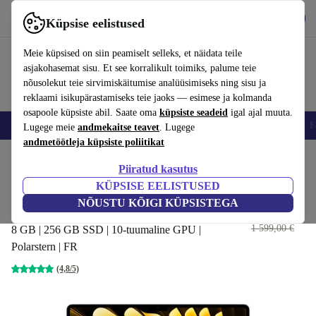
Hangi rakendus
Laadi alla
Küpsise eelistused
Kasuta rakendust refurbed kiirelt ja lihtsalt
Meie küpsised on siin peamiselt selleks, et näidata teile
asjakohasemat sisu. Et see korralikult toimiks, palume teie
nõusolekut teie sirvimiskäitumise analüüsimiseks ning sisu ja
reklaami isikupärastamiseks teie jaoks — esimese ja kolmanda
osapoole küpsiste abil. Saate oma
küpsiste seadeid
igal ajal muuta.
Nutitelefoni
Sülearvutid
Tahvelarvutid
Nutikellad
Aksessuaarid
K
Lugege meie
andmekaitse teavet
. Lugege
andmetöötleja küpsiste poliitikat
Kodu
Tooted
Sülearvutid
MacBookid
Piiratud kasutus
KÜPSISE EELISTUSED
Apple MacBook Air 2024 | 15.3"
NÕUSTU KÕIGI KÜPSISTEGA
| M3
963
,19 €
1 599,00 €
8 GB | 256 GB SSD | 10-tuumaline GPU |
Polarstern | FR
(4,8/5)