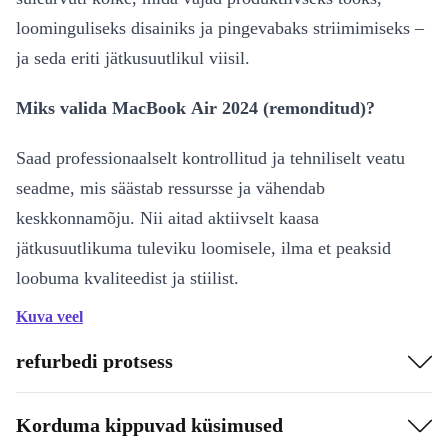
loominguliseks disainiks ja pingevabaks striimimiseks –
ja seda eriti jätkusuutlikul viisil.
Miks valida MacBook Air 2024 (remonditud)?
Saad professionaalselt kontrollitud ja tehniliselt veatu
seadme, mis säästab ressursse ja vähendab
keskkonnamõju. Nii aitad aktiivselt kaasa
jätkusuutlikuma tuleviku loomisele, ilma et peaksid
loobuma kvaliteedist ja stiilist.
Kuva veel
Olulised omadused ülevaatlikult:
refurbedi protsess
Ekraan:
15,3” IPS, eriti terav tänu 2880 x 1864 pikslise
resolutsiooni ja 60 Hz värskendussagedusele
Korduma kippuvad küsimused
Jõudlus:
Apple M3 protsessor, 8 tuuma – ideaalne