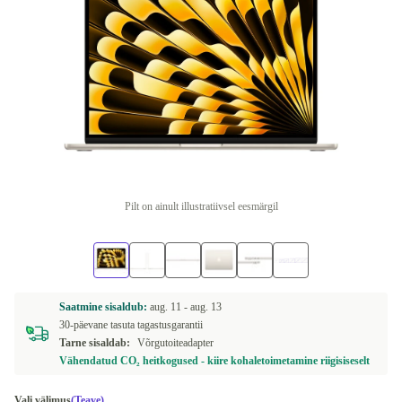
Pilt on ainult illustratiivsel eesmärgil
Saatmine sisaldub:
aug. 11 -
aug. 13
30-päevane tasuta tagastusgarantii
Tarne sisaldab:
Võrgutoiteadapter
Vähendatud CO₂ heitkogused - kiire kohaletoimetamine riigisiseselt
Vali välimus
(Teave)