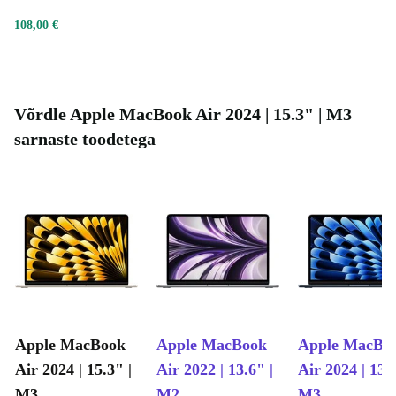
riskivabalt.
108,00 €
Kas ma saan oma MacBook Airi kohe kasutama
hakata?
Jah, seade on sulle kohaletoimetamisel
kasutusvalmis. Saad kohe tööle asuda, olgu see siis
Võrdle Apple MacBook Air 2024 | 15.3" | M3
kodukontoris, ülikoolis või loominguliste projektide
sarnaste toodetega
jaoks.
Refurbished Apple MacBook Air 2024 valikuga otsustad
esmaklassilise tehnoloogia, stiilse disaini ja
jätkusuutlikuma tuleviku kasuks – kõik ühes seadmes.
Apple MacBook
Apple MacBook
Apple MacBo
Air 2024 | 15.3" |
Air 2022 | 13.6" |
Air 2024 | 13.6
M3
M2
M3