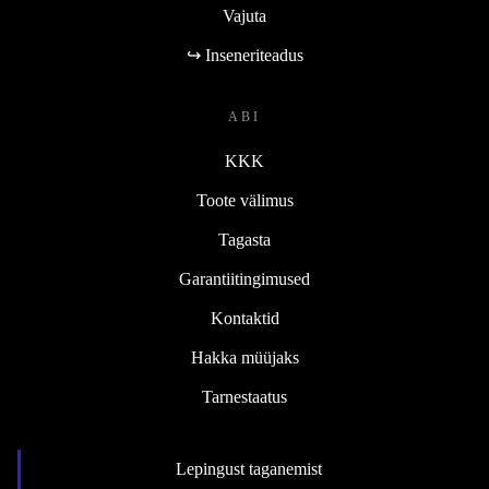
Vajuta
↪ Inseneriteadus
ABI
KKK
Toote välimus
Tagasta
Garantiitingimused
Kontaktid
Hakka müüjaks
Tarnestaatus
Lepingust taganemist