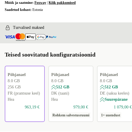
Müük ja saatmine:
Foxway
|
Kõik pakkumised
Saadetud kohast:
Estonia
Turvalised maksed
Teised soovitatud konfiguratsioonid
Põhjanael
Põhjanael
Põhjanael
8.0 GB
8.0 GB
8.0 GB
256 GB
512 GB
512 GB
FR (prantsuse keel)
DK (taani)
DE (saksa keeles)
Hea
Hea
Suurepärane
963,19 €
979,00 €
1 079,00 €
Rohkem salvestusruumi
1+ uuendust