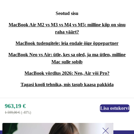
Seotud sisu
MacBook Air M2 vs M3 vs M4 vs M5: milline kiip on sinu
raha väärt?
MacBook tudengitele: leia endale õige õppepartner
MacBook Neo vs Air: ütle, kes sa oled, ja ma ütlen, milline
Mac sulle sobib
MacBook võrdlus 2026: Neo, Air või Pro?
Tagasi kooli tehnika, mis tasub kaasa pakkida
963,19 €
Lisa ostukorvi
1 599,00 €
(-40%)