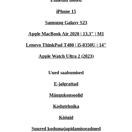
Esitletud tooted
iPhone 15
Samsung Galaxy S23
Apple MacBook Air 2020 | 13.3" | M1
Lenovo ThinkPad T480 | i5-8350U | 14"
Apple Watch Ultra 2 (2023)
Uued saabumised
E-jalgrattad
Mängukonsoolid
Kodutehnika
Köögid
Suured kodumajapidamisseadmed