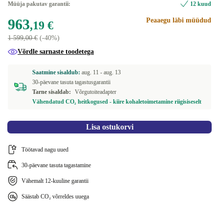
Müüja pakutav garantii:
12 kuud
tumepruun
+538,81 €
963
Peaaegu läbi müüdud
US (US inglise keeles)
+73,76 €
,19 €
1 599,00 €
(-40%)
Saadaval teistes konfiguratsioonides
Võrdle sarnaste toodetega
DK (taani)
+15,81 €
Saatmine sisaldub:
aug. 11 -
aug. 13
SE (rootsi)
+261,77 €
30-päevane tasuta tagastusgarantii
Tarne sisaldab:
Võrgutoiteadapter
DE (saksa keeles)
+665,91 €
Vähendatud CO₂ heitkogused - kiire kohaletoimetamine riigisiseselt
Lisa ostukorvi
Töötavad nagu uued
30-päevane tasuta tagastamine
Vähemalt 12-kuuline garantii
Säästab CO₂ võrreldes uuega