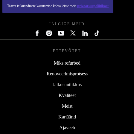
Teavet isikuandmete kasutamise kohta leiate meie
privaatsuspoliitikast
REFURBED EESTI - RETHINK NEW.
JÄLGIGE MEID
ETTEVÕTET
Miks refurbed
Renoveerimisprotsess
Jätkusuutlikkus
Kvaliteet
Meist
Karjäärid
Ajaveeb