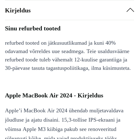
Kirjeldus
Sinu refurbed tooted
refurbed tooted on jätkusuutlikumad ja kuni 40%
odavamad võrreldes uue seadmega. Teie usaldusväärne
refurbed toode tuleb vähemalt 12-kuulise garantiiga ja
30-päevase tasuta tagastuspoliitikaga, ilma küsimusteta.
Apple MacBook Air 2024 - Kirjeldus
Apple’i MacBook Air 2024 ühendab muljetavaldava
jõudluse ja ajatu disaini. 15,3-tollise IPS-ekraani ja
võimsa Apple M3 kiibiga pakub see renoveeritud
sülearvuti kõike, mida vajad produktiivseks tööks,