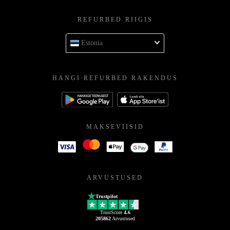
REFURBED RIIGIS
Estonia
HANGI REFURBED RAKENDUS
MAKSEVIISID
ARVUSTUSED
Trustpilot
TrustScore
4.6
205862
Arvustused