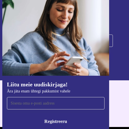
Liitu meie uudiskirjaga!
Ära jäta enam ühtegi pakkumist vahele.
Registreeru
Teavet isikuandmete kasutamise kohta leiate meie
privaatsuspoliitikast
.
Liitu meie uudiskirjaga!
Ära jäta enam ühtegi pakkumist vahele
Hangi refurbed rakendus
iOS-i ja Androidi jaoks
Registreeru