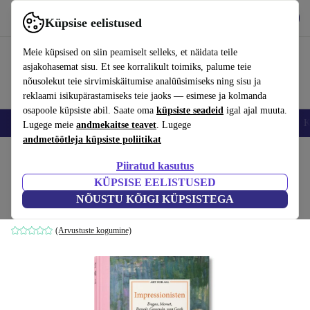
Hangi rakendus
Laadi alla
Küpsise eelistused
Kasuta rakendust refurbed kiirelt ja lihtsalt
Meie küpsised on siin peamiselt selleks, et näidata teile
asjakohasemat sisu. Et see korralikult toimiks, palume teie
nõusolekut teie sirvimiskäitumise analüüsimiseks ning sisu ja
reklaami isikupärastamiseks teie jaoks — esimese ja kolmanda
osapoole küpsiste abil. Saate oma
küpsiste seadeid
igal ajal muuta.
Nutitelefoni
Sülearvutid
Tahvelarvutid
Nutikellad
Aksessuaarid
K
Lugege meie
andmekaitse teavet
. Lugege
andmetöötleja küpsiste poliitikat
Kodu
Tooted
Kodumajapidamine
Mööbel
Piiratud kasutus
KÜPSISE EELISTUSED
Art for All. Impressionisten
NÕUSTU KÕIGI KÜPSISTEGA
valge
(Arvustuste kogumine)