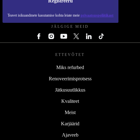
Registreeru
REFURBED EESTI - RETHINK NEW.
Teavet isikuandmete kasutamise kohta leiate meie
privaatsuspoliitikast
JÄLGIGE MEID
ETTEVÕTET
Miks refurbed
Renoveerimisprotsess
Jätkusuutlikkus
Kvaliteet
Meist
Karjäärid
Ajaveeb