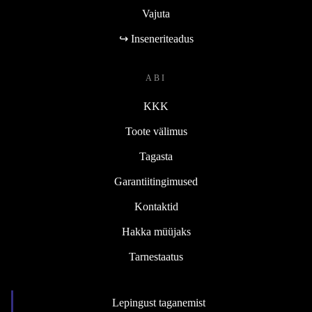
Vajuta
↪ Inseneriteadus
ABI
KKK
Toote välimus
Tagasta
Garantiitingimused
Kontaktid
Hakka müüjaks
Tarnestaatus
Lepingust taganemist