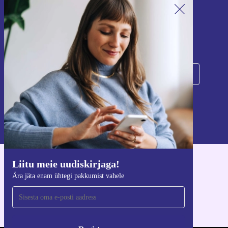
Liitu meie uudiskirjaga!
Ära jäta enam ühtegi pakkumist vahele.
Registreeru
Teavet isikuandmete kasutamise kohta leiate meie
privaatsuspoliitikast
.
Liitu meie uudiskirjaga!
Hangi refurbed rakendus
Ära jäta enam ühtegi pakkumist vahele
iOS-i ja Androidi jaoks