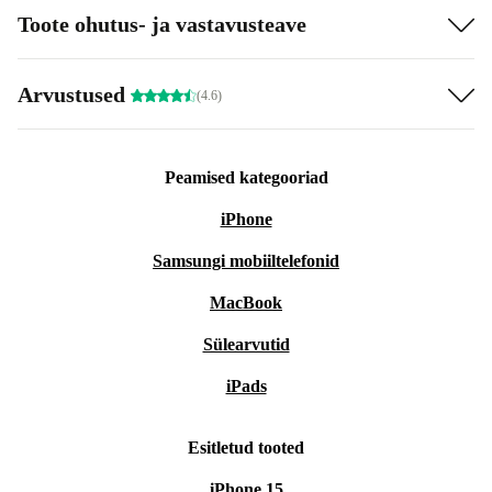
Toote ohutus- ja vastavusteave
Arvustused
(4.6)
Peamised kategooriad
iPhone
Samsungi mobiiltelefonid
MacBook
Sülearvutid
iPads
Esitletud tooted
iPhone 15