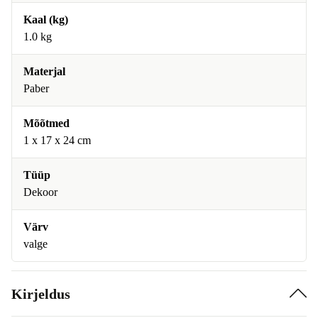
Kaal (kg)
1.0 kg
Materjal
Paber
Mõõtmed
1 x 17 x 24 cm
Tüüp
Dekoor
Värv
valge
Kirjeldus