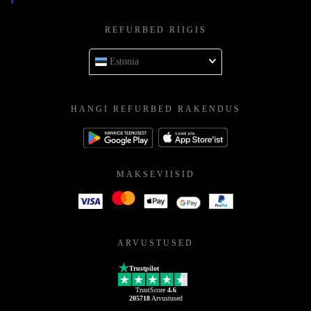
REFURBED RIIGIS
Estonia
HANGI REFURBED RAKENDUS
MAKSEVIISID
ARVUSTUSED
Trustpilot
TrustScore
4.6
205718
Arvustused