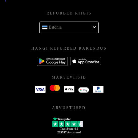
REFURBED RIIGIS
Estonia
HANGI REFURBED RAKENDUS
MAKSEVIISID
ARVUSTUSED
Trustpilot
TrustScore
4.6
205557
Arvustused