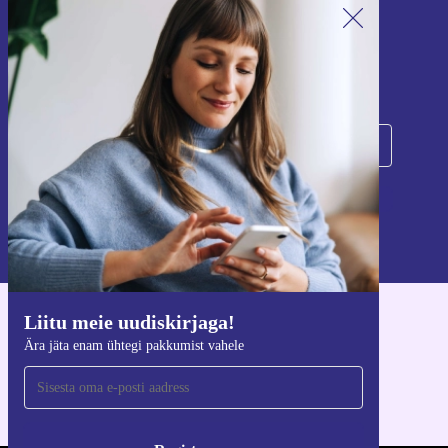
Liitu meie uudiskirjaga!
Ära jäta enam ühtegi pakkumist vahele.
Registreeru
Teavet isikuandmete kasutamise kohta leiate meie
privaatsuspoliitikast
.
Liitu meie uudiskirjaga!
Hangi refurbed rakendus
Ära jäta enam ühtegi pakkumist vahele
iOS-i ja Androidi jaoks