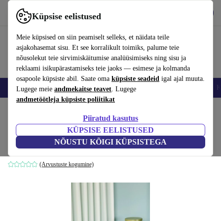
Hangi rakendus
Laadi alla
Küpsise eelistused
Kasuta rakendust refurbed kiirelt ja lihtsalt
Meie küpsised on siin peamiselt selleks, et näidata teile
asjakohasemat sisu. Et see korralikult toimiks, palume teie
nõusolekut teie sirvimiskäitumise analüüsimiseks ning sisu ja
reklaami isikupärastamiseks teie jaoks — esimese ja kolmanda
osapoole küpsiste abil. Saate oma
küpsiste seadeid
igal ajal muuta.
Nutitelefoni
Sülearvutid
Tahvelarvutid
Nutikellad
Aksessuaarid
K
Lugege meie
andmekaitse teavet
. Lugege
andmetöötleja küpsiste poliitikat
Kodu
Tooted
Kodumajapidamine
Mööbel
Piiratud kasutus
KÜPSISE EELISTUSED
Ash pink must
NÕUSTU KÕIGI KÜPSISTEGA
must
(Arvustuste kogumine)