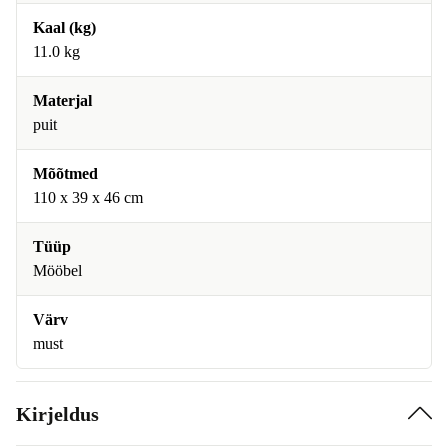
Kaal (kg)
11.0 kg
Materjal
puit
Mõõtmed
110 x 39 x 46 cm
Tüüp
Mööbel
Värv
must
Kirjeldus