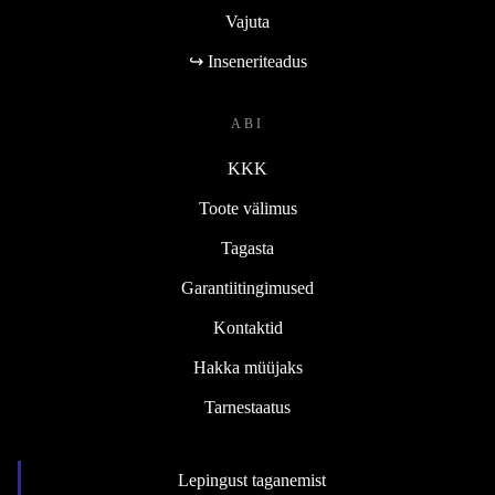
Vajuta
↪ Inseneriteadus
ABI
KKK
Toote välimus
Tagasta
Garantiitingimused
Kontaktid
Hakka müüjaks
Tarnestaatus
Lepingust taganemist