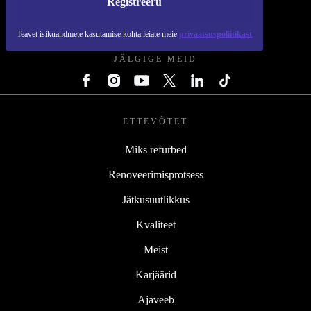
Registreeru
REFURBED EESTI - RETHINK NEW.
Teavet isikuandmete kasutamise kohta leiate meie
privaatsuspoliitikast
JÄLGIGE MEID
ETTEVÕTET
Miks refurbed
Renoveerimisprotsess
Jätkusuutlikkus
Kvaliteet
Meist
Karjäärid
Ajaveeb