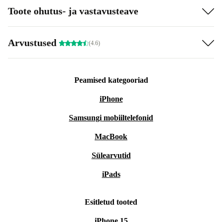
Toote ohutus- ja vastavusteave
Arvustused
(4.6)
Peamised kategooriad
iPhone
Samsungi mobiiltelefonid
MacBook
Sülearvutid
iPads
Esitletud tooted
iPhone 15