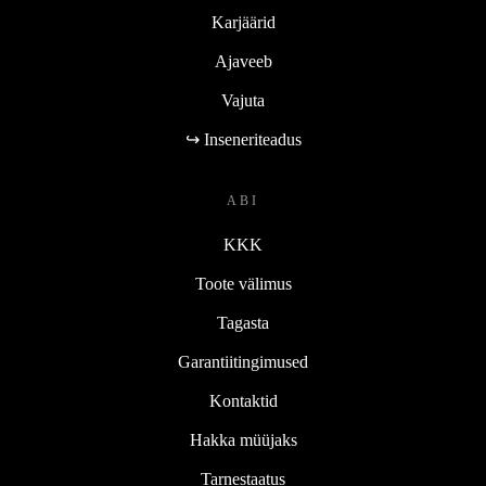
Karjäärid
Ajaveeb
Vajuta
↪ Inseneriteadus
ABI
KKK
Toote välimus
Tagasta
Garantiitingimused
Kontaktid
Hakka müüjaks
Tarnestaatus