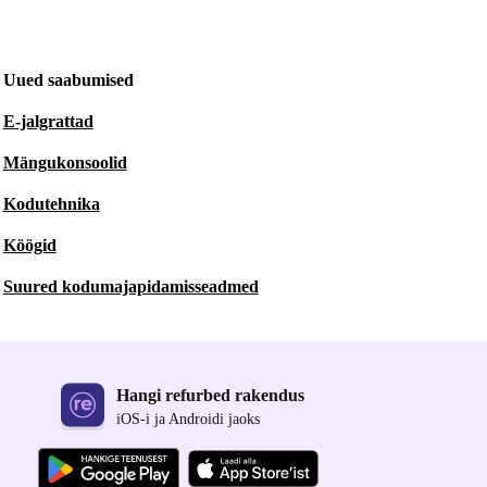
Uued saabumised
E-jalgrattad
Mängukonsoolid
Kodutehnika
Köögid
Suured kodumajapidamisseadmed
Hangi refurbed rakendus
iOS-i ja Androidi jaoks