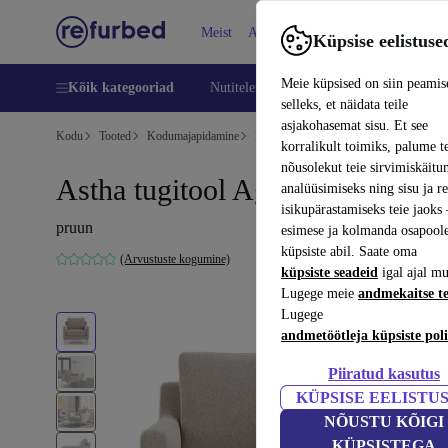
Meist
Abi
Küpsise eelistuse
Meie küpsised on siin peamis
Kõik kategooriad
Nutitelefoni
Sülearvutid
Tahvelarv
selleks, et näidata teile
asjakohasemat sisu. Et see
Kodu
Tooted
Kodumajapidamine
Mööbel
korralikult toimiks, palume t
nõusolekut teie sirvimiskäitu
Astha tugitool Agnes Brown
analüüsimiseks ning sisu ja r
isikupärastamiseks teie jaok
pruun
esimese ja kolmanda osapool
küpsiste abil. Saate oma
(Arvustuste kogumine)
küpsiste seadeid
igal ajal mu
Lugege meie
andmekaitse t
Lugege
andmetöötleja küpsiste poli
Piiratud kasutus
KÜPSISE EELISTU
NÕUSTU KÕIGI
KÜPSISTEGA