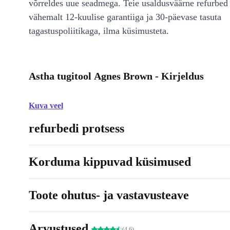
võrreldes uue seadmega. Teie usaldusväärne refurbed 
vähemalt 12-kuulise garantiiga ja 30-päevase tasuta
tagastuspoliitikaga, ilma küsimusteta.
Astha tugitool Agnes Brown - Kirjeldus
Kuva veel
refurbedi protsess
Korduma kippuvad küsimused
Toote ohutus- ja vastavusteave
Arvustused
(4.6)