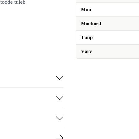
toode tuleb
Muu
Mõõtmed
Tüüp
Värv