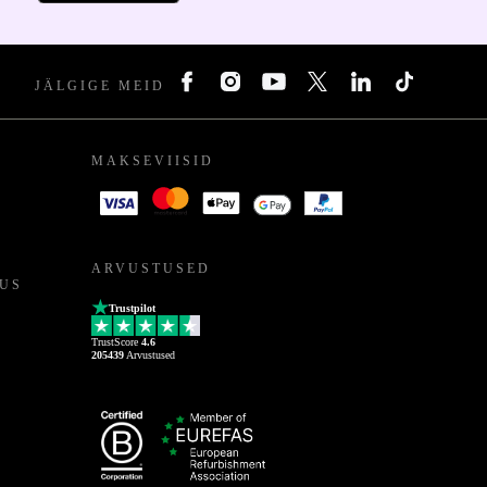
JÄLGIGE MEID
MAKSEVIISID
ARVUSTUSED
US
Trustpilot
TrustScore
4.6
205439
Arvustused