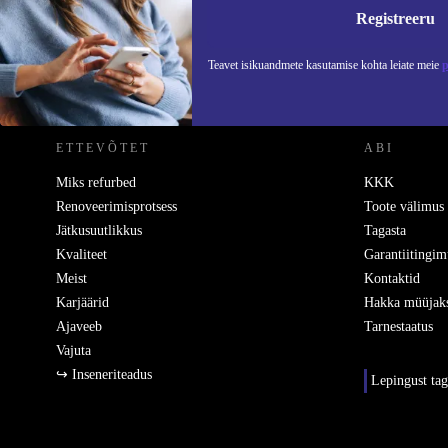
Teavet
Registreeru
Teavet isikuandmete kasutamise kohta leiate meie
p
REFURBED EESTI - RETHINK NEW.
ETTEVÕTET
ABI
Miks refurbed
KKK
Renoveerimisprotsess
Toote välimus
Jätkusuutlikkus
Tagasta
Kvaliteet
Garantiitingim
Meist
Kontaktid
Karjäärid
Hakka müüjak
Ajaveeb
Tarnestaatus
Vajuta
↪ Inseneriteadus
Lepingust ta