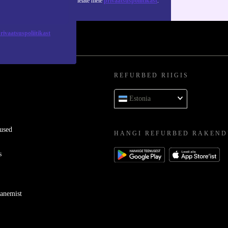
 isikuandmete kasutamise kohta leiate meie
privaatsuspoliitikast
.
rivaatsuspoliitikast
REFURBED RIIGIS
Estonia
used
HANGI REFURBED RAKEND
s
ganemist