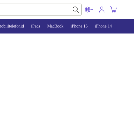
obiiltelefonid
iPads
MacBook
iPhone 13
iPhone 14
iPhone 