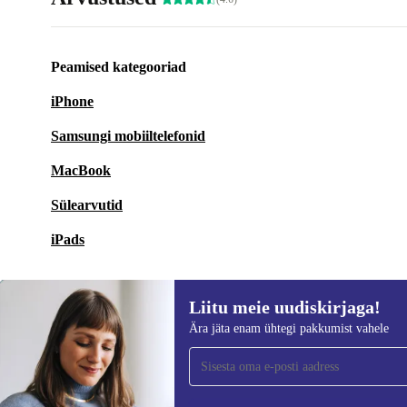
Peamised kategooriad
iPhone
Samsungi mobiiltelefonid
MacBook
Sülearvutid
iPads
Liitu meie uudiskirjaga!
Ära jäta enam ühtegi pakkumist vahele
Liitu meie uudiskirjaga!
Ära jäta enam ühtegi pakkumist vahele.