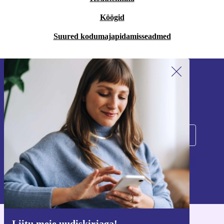
Köögid
Suured kodumajapidamisseadmed
Liitu meie uudiskirjaga!
Ära jäta enam ühtegi pakkumist vahele.
Registreeru
Teavet isikuandmete kasutamise kohta leiate meie
privaatsuspoliitikast
.
Liitu meie uudiskirjaga!