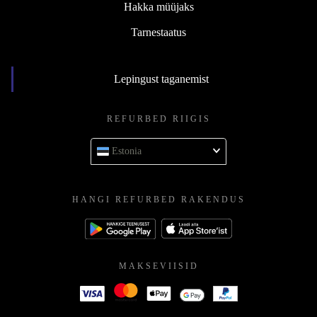
Hakka müüjaks
Tarnestaatus
Lepingust taganemist
REFURBED RIIGIS
Estonia
HANGI REFURBED RAKENDUS
MAKSEVIISID