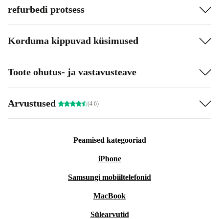
refurbedi protsess
Korduma kippuvad küsimused
Toote ohutus- ja vastavusteave
Arvustused
(4.6)
Peamised kategooriad
iPhone
Samsungi mobiiltelefonid
MacBook
Sülearvutid