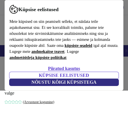
Hangi rakendus
Laadi alla
Küpsise eelistused
Kasuta rakendust refurbed kiirelt ja lihtsalt
Meie küpsised on siin peamiselt selleks, et näidata teile
asjakohasemat sisu. Et see korralikult toimiks, palume teie
nõusolekut teie sirvimiskäitumise analüüsimiseks ning sisu ja
reklaami isikupärastamiseks teie jaoks — esimese ja kolmanda
osapoole küpsiste abil. Saate oma
küpsiste seadeid
igal ajal muuta.
Nutitelefoni
Sülearvutid
Tahvelarvutid
Nutikellad
Aksessuaarid
K
Lugege meie
andmekaitse teavet
. Lugege
andmetöötleja küpsiste poliitikat
Kodu
Tooted
Kodumajapidamine
Mööbel
Piiratud kasutus
KÜPSISE EELISTUSED
Bergamo nahast diivan Salto-nahk 096
NÕUSTU KÕIGI KÜPSISTEGA
lumevalge
valge
(Arvustuste kogumine)