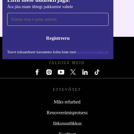
Hangi refurbed rakendus
Ära jäta enam ühtegi pakkumist vahele
iOS-i ja Androidi jaoks
Registreeru
REFURBED EESTI - RETHINK NEW.
Teavet isikuandmete kasutamise kohta leiate meie
privaatsuspoliitikast
JÄLGIGE MEID
ETTEVÕTET
Miks refurbed
Renoveerimisprotsess
Jätkusuutlikkus