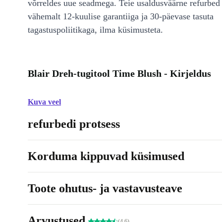
võrreldes uue seadmega. Teie usaldusväärne refurbed 
vähemalt 12-kuulise garantiiga ja 30-päevase tasuta
tagastuspoliitikaga, ilma küsimusteta.
Blair Dreh-tugitool Time Blush - Kirjeldus
Kuva veel
refurbedi protsess
Korduma kippuvad küsimused
Toote ohutus- ja vastavusteave
Arvustused
(4.6)