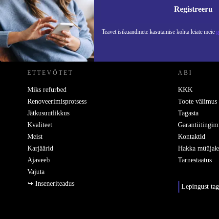
Teavet
Registreeru
Teavet isikuandmete kasutamise kohta leiate meie
p
REFURBED EESTI - RETHINK NEW.
ETTEVÕTET
ABI
Miks refurbed
KKK
Renoveerimisprotsess
Toote välimus
Jätkusuutlikkus
Tagasta
Kvaliteet
Garantiitingim
Meist
Kontaktid
Karjäärid
Hakka müüjak
Ajaveeb
Tarnestaatus
Vajuta
↪ Inseneriteadus
Lepingust ta