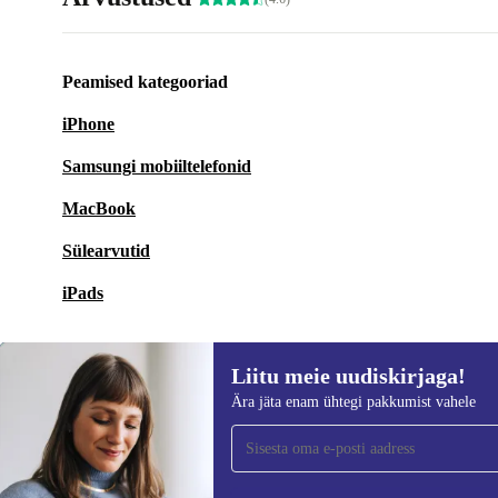
Peamised kategooriad
iPhone
Samsungi mobiiltelefonid
MacBook
Sülearvutid
iPads
Liitu meie uudiskirjaga!
Ära jäta enam ühtegi pakkumist vahele
Liitu meie uudiskirjaga!
Ära jäta enam ühtegi pakkumist vahele.