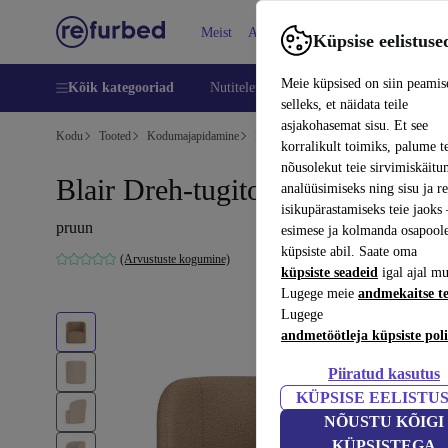
Meist
Abi
Küpsise eelistuse
Meie küpsised on siin peamis
Kõik kategooriad
Nutitelefoni
Sülearvutid
Tahvelarv
selleks, et näidata teile
asjakohasemat sisu. Et see
Kodu
Tooted
Kodumajapidamine
Mööbel
korralikult toimiks, palume t
nõusolekut teie sirvimiskäitu
Blair Dreh-tugitool Time Blush
analüüsimiseks ning sisu ja r
isikupärastamiseks teie jaok
pruun
esimese ja kolmanda osapool
küpsiste abil. Saate oma
(Arvustuste kogumine)
küpsiste seadeid
igal ajal mu
Lugege meie
andmekaitse t
Lugege
andmetöötleja küpsiste poli
Piiratud kasutus
KÜPSISE EELISTU
NÕUSTU KÕIGI
KÜPSISTEGA