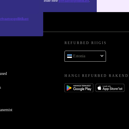
 isikuandmete kasutamise kohta leiate meie
privaatsuspoliitikast
.
rivaatsuspoliitikast
REFURBED RIIGIS
Estonia
used
HANGI REFURBED RAKEND
s
ganemist