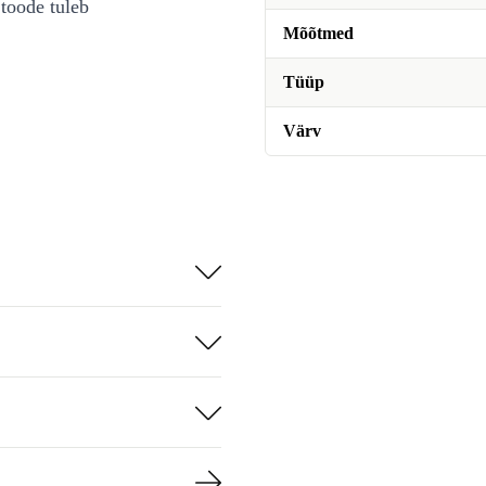
toode tuleb
Mõõtmed
Tüüp
Värv