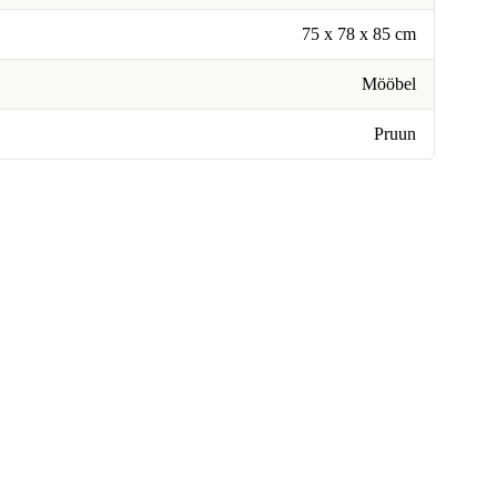
75 x 78 x 85 cm
Mööbel
Pruun