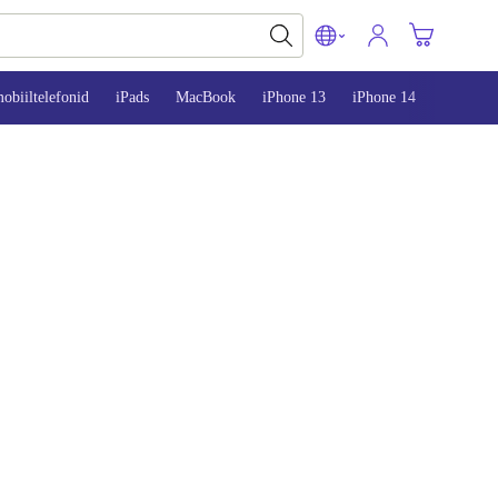
obiiltelefonid
iPads
MacBook
iPhone 13
iPhone 14
iPhone 