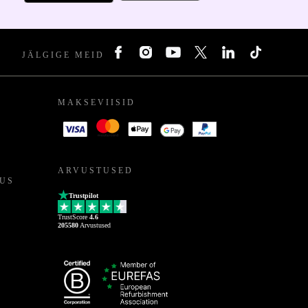
JÄLGIGE MEID
MAKSEVIISID
ARVUSTUSED
US
Trustpilot
TrustScore
4.6
205580
Arvustused