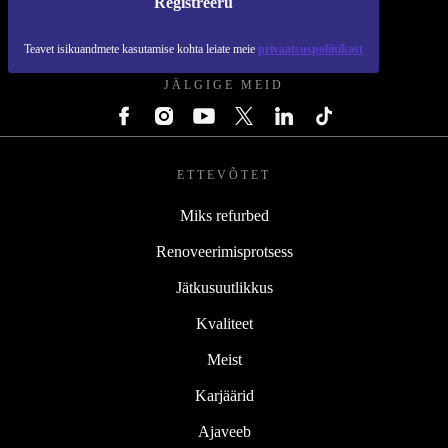
Registreeru
REFURBED EESTI - RETHINK NEW.
Teavet isikuandmete kasutamise kohta leiate meie
privaatsuspoliitikast
JÄLGIGE MEID
ETTEVÕTET
Miks refurbed
Renoveerimisprotsess
Jätkusuutlikkus
Kvaliteet
Meist
Karjäärid
Ajaveeb