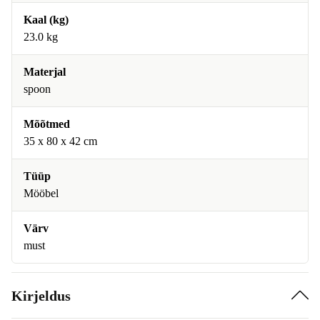
Kaal (kg)
23.0 kg
Materjal
spoon
Mõõtmed
35 x 80 x 42 cm
Tüüp
Mööbel
Värv
must
Kirjeldus