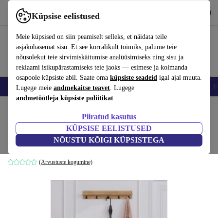
Hangi rakendus
Laadi alla
Küpsise eelistused
Kasuta rakendust refurbed kiirelt ja lihtsalt
Meie küpsised on siin peamiselt selleks, et näidata teile
asjakohasemat sisu. Et see korralikult toimiks, palume teie
nõusolekut teie sirvimiskäitumise analüüsimiseks ning sisu ja
reklaami isikupärastamiseks teie jaoks — esimese ja kolmanda
osapoole küpsiste abil. Saate oma
küpsiste seadeid
igal ajal muuta.
Nutitelefoni
Sülearvutid
Tahvelarvutid
Nutikellad
Aksessuaarid
K
Lugege meie
andmekaitse teavet
. Lugege
andmetöötleja küpsiste poliitikat
Kodu
Tooted
Kodumajapidamine
Mööbel
Piiratud kasutus
KÜPSISE EELISTUSED
Boby Garderobe puidust spoon must
NÕUSTU KÕIGI KÜPSISTEGA
must
(Arvustuste kogumine)