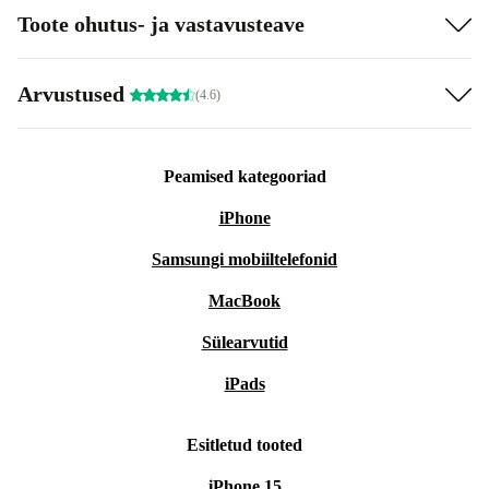
Toote ohutus- ja vastavusteave
Arvustused
(4.6)
Peamised kategooriad
iPhone
Samsungi mobiiltelefonid
MacBook
Sülearvutid
iPads
Esitletud tooted
iPhone 15