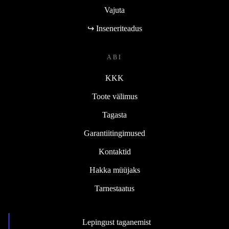
Vajuta
↪ Inseneriteadus
ABI
KKK
Toote välimus
Tagasta
Garantiitingimused
Kontaktid
Hakka müüjaks
Tarnestaatus
Lepingust taganemist