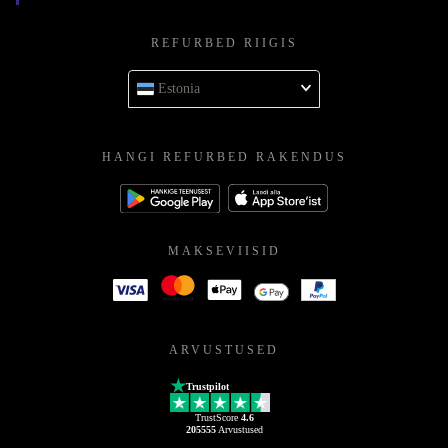
REFURBED RIIGIS
Estonia
HANGI REFURBED RAKENDUS
MAKSEVIISID
ARVUSTUSED
Trustpilot
TrustScore
4.6
205555
Arvustused