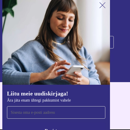
Liitu meie uudiskirjaga!
Ära jäta enam ühtegi pakkumist vahele.
Registreeru
Teavet isikuandmete kasutamise kohta leiate meie
privaatsuspoliitikast
.
Liitu meie uudiskirjaga!
Hangi refurbed rakendus
Ära jäta enam ühtegi pakkumist vahele
iOS-i ja Androidi jaoks