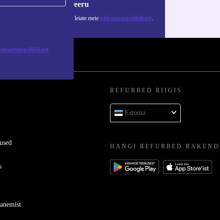
Registreeru
 isikuandmete kasutamise kohta leiate meie
privaatsuspoliitikast
.
rivaatsuspoliitikast
REFURBED RIIGIS
Estonia
used
HANGI REFURBED RAKEND
s
ganemist