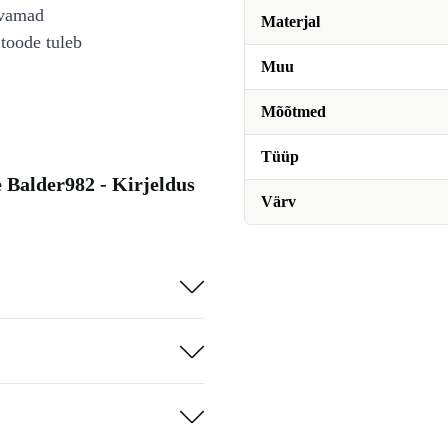
avamad
Materjal
toode tuleb
Muu
Mõõtmed
Tüüp
 Balder982 - Kirjeldus
Värv