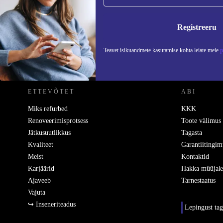
Ära jäta enam ühtegi pakkumist vahele.
Teavet
Registreeru
Teavet isikuandmete kasutamise kohta leiate meie
p
REFURBED EESTI - RETHINK NEW.
ETTEVÕTET
ABI
Miks refurbed
KKK
Renoveerimisprotsess
Toote välimus
Jätkusuutlikkus
Tagasta
Kvaliteet
Garantiitingim
Meist
Kontaktid
Karjäärid
Hakka müüjak
Ajaveeb
Tarnestaatus
Vajuta
↪ Inseneriteadus
Lepingust ta