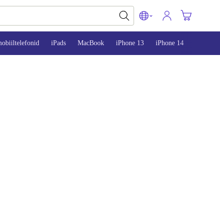
obiiltelefonid
iPads
MacBook
iPhone 13
iPhone 14
iPhone 