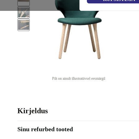
Pilt on ainult illustratiivsel eesmärgil
Kirjeldus
Sinu refurbed tooted