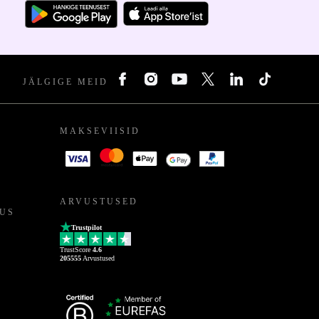
JÄLGIGE MEID
MAKSEVIISID
ARVUSTUSED
US
Trustpilot
TrustScore
4.6
205555
Arvustused