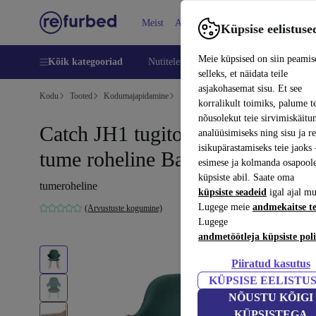
Meist
Abi
Küpsise eelistuse
Meie küpsised on siin peamis
Kõik kategooriad
Nutitelefoni
Sülearvutid
Tahvelarv
selleks, et näidata teile
asjakohasemat sisu. Et see
Kodu
Tooted
Kodumajapidamine
Mööbel
korralikult toimiks, palume t
nõusolekut teie sirvimiskäitu
Catch JH1 tugitool tamme puit
analüüsimiseks ning sisu ja r
isikupärastamiseks teie jaok
tume roheline Balder982
esimese ja kolmanda osapool
küpsiste abil. Saate oma
tumeroheline
küpsiste seadeid
igal ajal mu
Lugege meie
andmekaitse t
(Arvustuste kogumine)
Lugege
andmetöötleja küpsiste poli
Piiratud kasutus
KÜPSISE EELISTU
NÕUSTU KÕIGI
KÜPSISTEGA