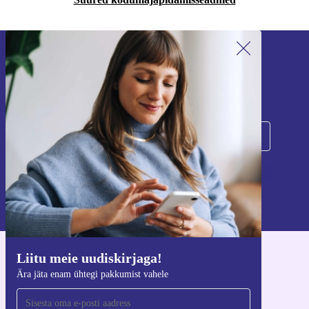
Liitu meie uudiskirjaga!
Ära jäta enam ühtegi pakkumist vahele.
Registreeru
Teavet isikuandmete kasutamise kohta leiate meie
privaatsuspoliitikast
.
Liitu meie uudiskirjaga!
Hangi refurbed rakendus
Ära jäta enam ühtegi pakkumist vahele
iOS-i ja Androidi jaoks