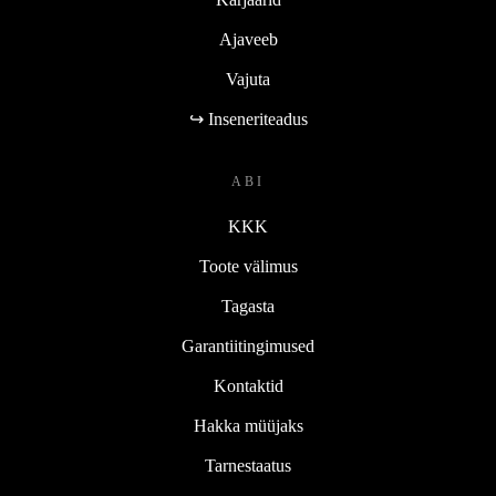
Ajaveeb
Vajuta
↪ Inseneriteadus
ABI
KKK
Toote välimus
Tagasta
Garantiitingimused
Kontaktid
Hakka müüjaks
Tarnestaatus