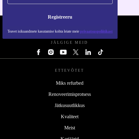
Registreeru
REFURBED EESTI - RETHINK NEW.
Teavet isikuandmete kasutamise kohta leiate meie
privaatsuspoliitikast
JÄLGIGE MEID
ETTEVÕTET
Miks refurbed
Renoveerimisprotsess
Jätkusuutlikkus
Kvaliteet
Meist
Karjäärid