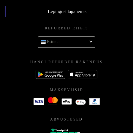
Lepingust taganemist
REFURBED RIIGIS
Estonia
HANGI REFURBED RAKENDUS
MAKSEVIISID
ARVUSTUSED
Trustpilot