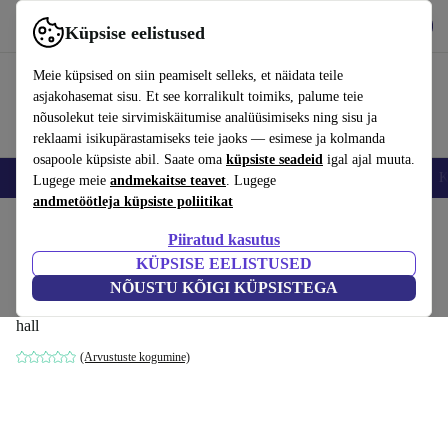
Hangi rakendus
Laadi alla
Küpsise eelistused
Kasuta rakendust refurbed kiirelt ja lihtsalt
Meie küpsised on siin peamiselt selleks, et näidata teile
asjakohasemat sisu. Et see korralikult toimiks, palume teie
nõusolekut teie sirvimiskäitumise analüüsimiseks ning sisu ja
reklaami isikupärastamiseks teie jaoks — esimese ja kolmanda
osapoole küpsiste abil. Saate oma
küpsiste seadeid
igal ajal muuta.
Nutitelefoni
Sülearvutid
Tahvelarvutid
Nutikellad
Aksessuaarid
K
Lugege meie
andmekaitse teavet
. Lugege
andmetöötleja küpsiste poliitikat
Kodu
Tooted
Kodumajapidamine
Mööbel
Piiratud kasutus
KÜPSISE EELISTUSED
Chill by SLS voodiga diivan 3-kohaline
NÕUSTU KÕIGI KÜPSISTEGA
Forest Mole
hall
(Arvustuste kogumine)