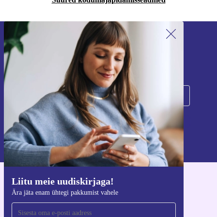
Liitu meie uudiskirjaga!
Ära jäta enam ühtegi pakkumist vahele.
Registreeru
Teavet isikuandmete kasutamise kohta leiate meie
privaatsuspoliitikast
.
Liitu meie uudiskirjaga!
Hangi refurbed rakendus
Ära jäta enam ühtegi pakkumist vahele
iOS-i ja Androidi jaoks