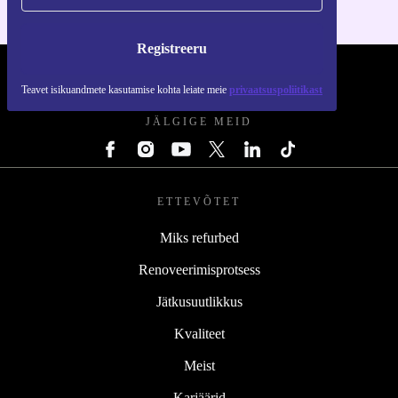
Registreeru
REFURBED EESTI - RETHINK NEW.
Teavet isikuandmete kasutamise kohta leiate meie
privaatsuspoliitikast
JÄLGIGE MEID
ETTEVÕTET
Miks refurbed
Renoveerimisprotsess
Jätkusuutlikkus
Kvaliteet
Meist
Karjäärid