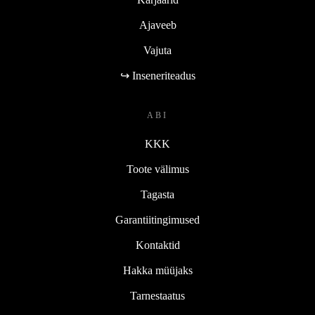
Ajaveeb
Vajuta
↪ Inseneriteadus
ABI
KKK
Toote välimus
Tagasta
Garantiitingimused
Kontaktid
Hakka müüjaks
Tarnestaatus