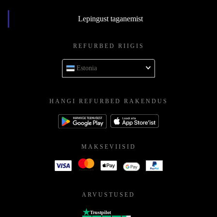
Lepingust taganemist
REFURBED RIIGIS
Estonia
HANGI REFURBED RAKENDUS
MAKSEVIISID
ARVUSTUSED
Trustpilot