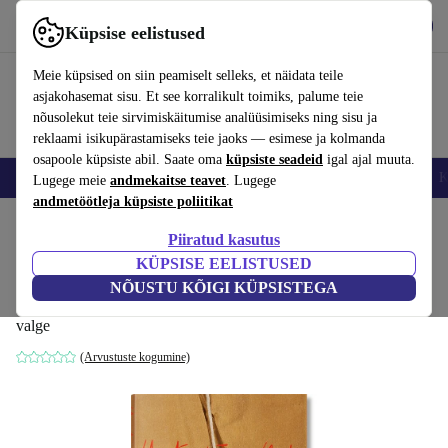
Hangi rakendus
Laadi alla
Küpsise eelistused
Kasuta rakendust refurbed kiirelt ja lihtsalt
Meie küpsised on siin peamiselt selleks, et näidata teile
asjakohasemat sisu. Et see korralikult toimiks, palume teie
nõusolekut teie sirvimiskäitumise analüüsimiseks ning sisu ja
reklaami isikupärastamiseks teie jaoks — esimese ja kolmanda
osapoole küpsiste abil. Saate oma
küpsiste seadeid
igal ajal muuta.
Nutitelefoni
Sülearvutid
Tahvelarvutid
Nutikellad
Aksessuaarid
K
Lugege meie
andmekaitse teavet
. Lugege
andmetöötleja küpsiste poliitikat
Kodu
Tooted
Kodumajapidamine
Mööbel
Piiratud kasutus
KÜPSISE EELISTUSED
Christo and Jeanne-Claude. Uuendatud
NÕUSTU KÕIGI KÜPSISTEGA
Edition
valge
(Arvustuste kogumine)