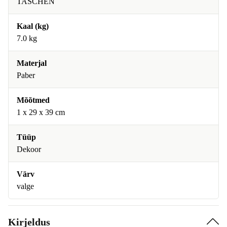
TASCHEN
Kaal (kg)
7.0 kg
Materjal
Paber
Mõõtmed
1 x 29 x 39 cm
Tüüp
Dekoor
Värv
valge
Kirjeldus