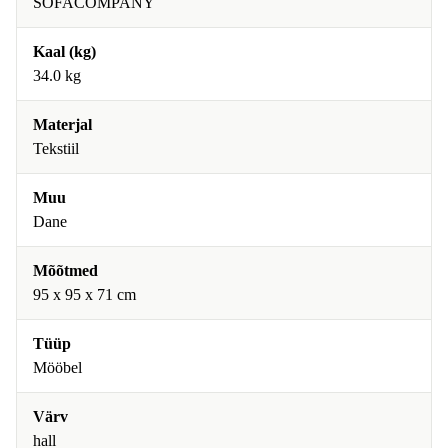
SOFACOMPANY
Kaal (kg)
34.0 kg
Materjal
Tekstiil
Muu
Dane
Mõõtmed
95 x 95 x 71 cm
Tüüp
Mööbel
Värv
hall