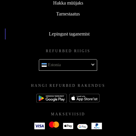
Hakka müüjaks
Tarnestaatus
Lepingust taganemist
REFURBED RIIGIS
Estonia
HANGI REFURBED RAKENDUS
MAKSEVIISID