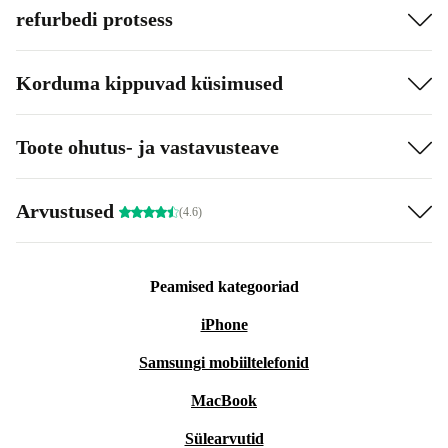
refurbedi protsess
Korduma kippuvad küsimused
Toote ohutus- ja vastavusteave
Arvustused
(4.6)
Peamised kategooriad
iPhone
Samsungi mobiiltelefonid
MacBook
Sülearvutid