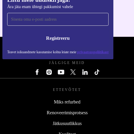
Hangi refurbed rakendus
Ära jäta enam ühtegi pakkumist vahele
iOS-i ja Androidi jaoks
Registreeru
REFURBED EESTI - RETHINK NEW.
Teavet isikuandmete kasutamise kohta leiate meie
privaatsuspoliitikast
JÄLGIGE MEID
ETTEVÕTET
Miks refurbed
Renoveerimisprotsess
Jätkusuutlikkus