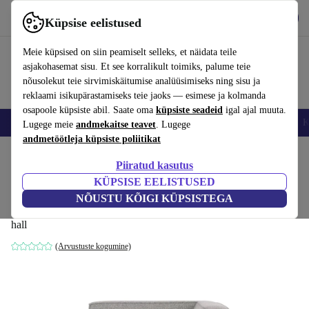
Hangi rakendus
Laadi alla
Küpsise eelistused
Kasuta rakendust refurbed kiirelt ja lihtsalt
Meie küpsised on siin peamiselt selleks, et näidata teile
asjakohasemat sisu. Et see korralikult toimiks, palume teie
nõusolekut teie sirvimiskäitumise analüüsimiseks ning sisu ja
reklaami isikupärastamiseks teie jaoks — esimese ja kolmanda
osapoole küpsiste abil. Saate oma
küpsiste seadeid
igal ajal muuta.
Nutitelefoni
Sülearvutid
Tahvelarvutid
Nutikellad
Aksessuaarid
K
Lugege meie
andmekaitse teavet
. Lugege
andmetöötleja küpsiste poliitikat
Kodu
Tooted
Kodumajapidamine
Mööbel
Piiratud kasutus
KÜPSISE EELISTUSED
Dane üheistmeline nurgamoodul Rechts
NÕUSTU KÕIGI KÜPSISTEGA
Olena Light Grey
hall
(Arvustuste kogumine)