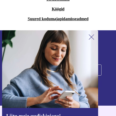
Köögid
Suured kodumajapidamisseadmed
Liitu meie uudiskirjaga!
Ära jäta enam ühtegi pakkumist vahele.
Registreeru
Teavet isikuandmete kasutamise kohta leiate meie
privaatsuspoliitikast
.
Liitu meie uudiskirjaga!