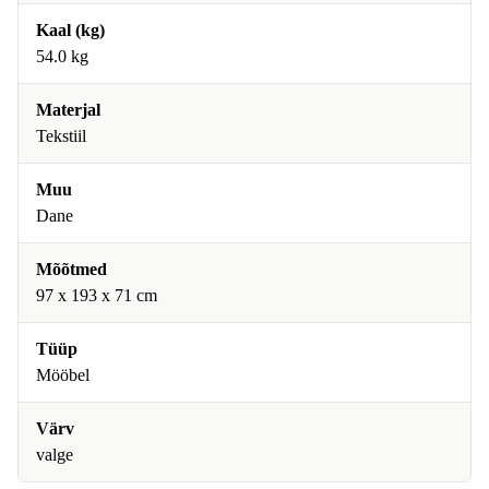
Kaal (kg)
54.0 kg
Materjal
Tekstiil
Muu
Dane
Mõõtmed
97 x 193 x 71 cm
Tüüp
Mööbel
Värv
valge