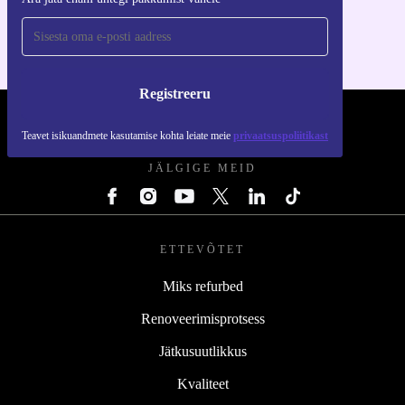
iOS-i ja Androidi jaoks
Registreeru
REFURBED EESTI - RETHINK NEW.
Teavet isikuandmete kasutamise kohta leiate meie
privaatsuspoliitikast
JÄLGIGE MEID
ETTEVÕTET
Miks refurbed
Renoveerimisprotsess
Jätkusuutlikkus
Kvaliteet