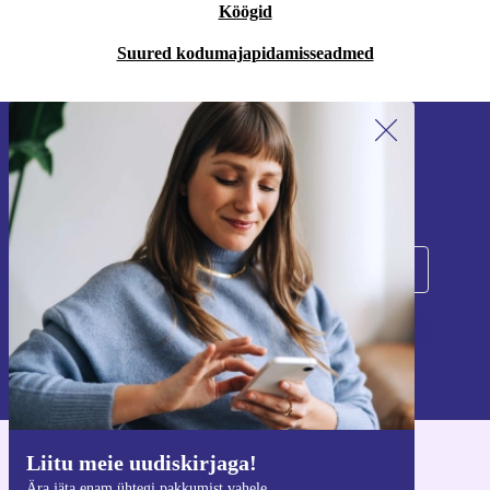
Köögid
Suured kodumajapidamisseadmed
Liitu meie uudiskirjaga!
Ära jäta enam ühtegi pakkumist vahele.
Registreeru
Teavet isikuandmete kasutamise kohta leiate meie
privaatsuspoliitikast
.
Liitu meie uudiskirjaga!
Hangi refurbed rakendus
Ära jäta enam ühtegi pakkumist vahele