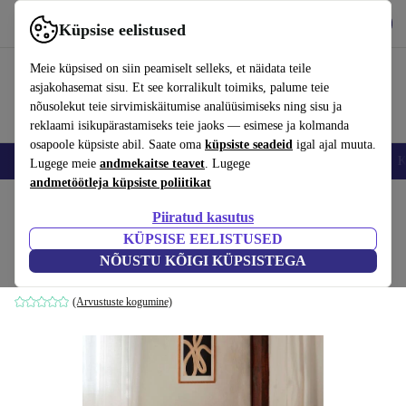
Hangi rakendus
Laadi alla
Küpsise eelistused
Kasuta rakendust refurbed kiirelt ja lihtsalt
Meie küpsised on siin peamiselt selleks, et näidata teile
asjakohasemat sisu. Et see korralikult toimiks, palume teie
nõusolekut teie sirvimiskäitumise analüüsimiseks ning sisu ja
reklaami isikupärastamiseks teie jaoks — esimese ja kolmanda
osapoole küpsiste abil. Saate oma
küpsiste seadeid
igal ajal muuta.
Nutitelefoni
Sülearvutid
Tahvelarvutid
Nutikellad
Aksessuaarid
K
Lugege meie
andmekaitse teavet
. Lugege
andmetöötleja küpsiste poliitikat
Kodu
Tooted
Kodumajapidamine
Mööbel
Piiratud kasutus
KÜPSISE EELISTUSED
Dane vasak poollamamistool Maya Cream
NÕUSTU KÕIGI KÜPSISTEGA
valge
(Arvustuste kogumine)