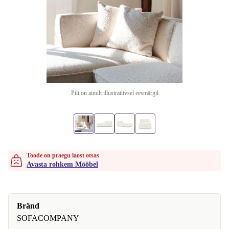
Pilt on ainult illustratiivsel eesmärgil
Toode on praegu laost otsas
Avasta rohkem Mööbel
Bränd
SOFACOMPANY