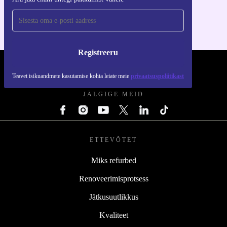
iOS-i ja Androidi jaoks
Registreeru
REFURBED EESTI - RETHINK NEW.
Teavet isikuandmete kasutamise kohta leiate meie
privaatsuspoliitikast
JÄLGIGE MEID
ETTEVÕTET
Miks refurbed
Renoveerimisprotsess
Jätkusuutlikkus
Kvaliteet