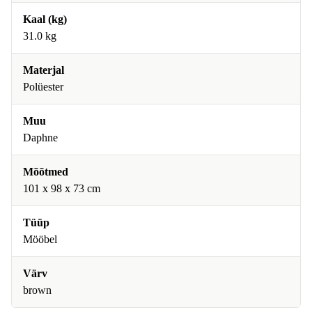
Kaal (kg)
31.0 kg
Materjal
Polüester
Muu
Daphne
Mõõtmed
101 x 98 x 73 cm
Tüüp
Mööbel
Värv
brown