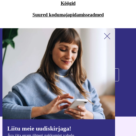
Köögid
Suured kodumajapidamisseadmed
Liitu meie uudiskirjaga!
Ära jäta enam ühtegi pakkumist vahele.
Registreeru
Teavet isikuandmete kasutamise kohta leiate meie
privaatsuspoliitikast
.
Liitu meie uudiskirjaga!
Hangi refurbed rakendus
Ära jäta enam ühtegi pakkumist vahele