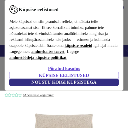
Hangi rakendus
Laadi alla
Küpsise eelistused
Kasuta rakendust refurbed kiirelt ja lihtsalt
Meie küpsised on siin peamiselt selleks, et näidata teile
asjakohasemat sisu. Et see korralikult toimiks, palume teie
nõusolekut teie sirvimiskäitumise analüüsimiseks ning sisu ja
reklaami isikupärastamiseks teie jaoks — esimese ja kolmanda
osapoole küpsiste abil. Saate oma
küpsiste seadeid
igal ajal muuta.
Nutitelefoni
Sülearvutid
Tahvelarvutid
Nutikellad
Aksessuaarid
K
Lugege meie
andmekaitse teavet
. Lugege
andmetöötleja küpsiste poliitikat
Kodu
Tooted
Kodumajapidamine
Mööbel
Piiratud kasutus
KÜPSISE EELISTUSED
Daphne üheistmeline Modul Pasha Dune
NÕUSTU KÕIGI KÜPSISTEGA
pruun
(Arvustuste kogumine)