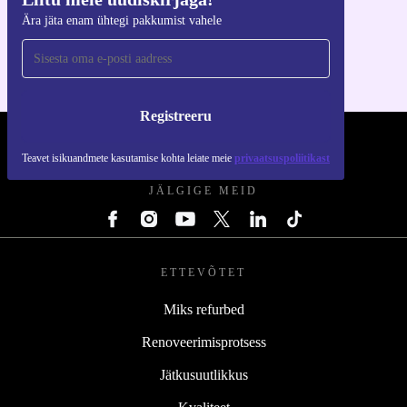
Hangi refurbed rakendus
Ära jäta enam ühtegi pakkumist vahele
iOS-i ja Androidi jaoks
Registreeru
REFURBED EESTI - RETHINK NEW.
Teavet isikuandmete kasutamise kohta leiate meie
privaatsuspoliitikast
JÄLGIGE MEID
ETTEVÕTET
Miks refurbed
Renoveerimisprotsess
Jätkusuutlikkus