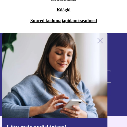
Köögid
Suured kodumajapidamisseadmed
Liitu meie uudiskirjaga!
Ära jäta enam ühtegi pakkumist vahele.
Registreeru
Teavet isikuandmete kasutamise kohta leiate meie
privaatsuspoliitikast
.
Liitu meie uudiskirjaga!