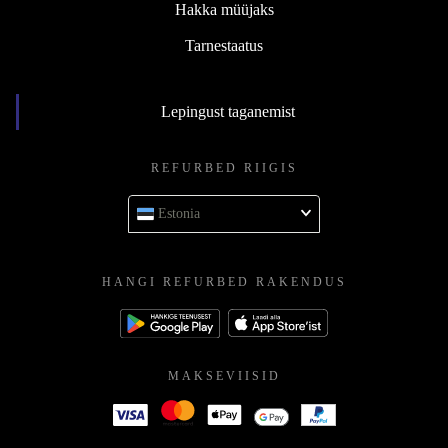
Hakka müüjaks
Tarnestaatus
Lepingust taganemist
REFURBED RIIGIS
Estonia
HANGI REFURBED RAKENDUS
MAKSEVIISID