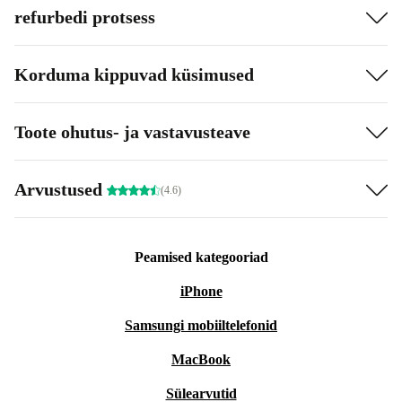
refurbedi protsess
Korduma kippuvad küsimused
Toote ohutus- ja vastavusteave
Arvustused
(4.6)
Peamised kategooriad
iPhone
Samsungi mobiiltelefonid
MacBook
Sülearvutid