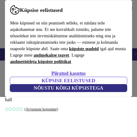
Hangi rakendus
Laadi alla
Küpsise eelistused
Kasuta rakendust refurbed kiirelt ja lihtsalt
Meie küpsised on siin peamiselt selleks, et näidata teile
asjakohasemat sisu. Et see korralikult toimiks, palume teie
nõusolekut teie sirvimiskäitumise analüüsimiseks ning sisu ja
reklaami isikupärastamiseks teie jaoks — esimese ja kolmanda
osapoole küpsiste abil. Saate oma
küpsiste seadeid
igal ajal muuta.
Nutitelefoni
Sülearvutid
Tahvelarvutid
Nutikellad
Aksessuaarid
K
Lugege meie
andmekaitse teavet
. Lugege
andmetöötleja küpsiste poliitikat
Kodu
Tooted
Kodumajapidamine
Mööbel
Piiratud kasutus
KÜPSISE EELISTUSED
Daphne üheistmeline vasak
NÕUSTU KÕIGI KÜPSISTEGA
poollamamistool Maya soe Grey
hall
(Arvustuste kogumine)