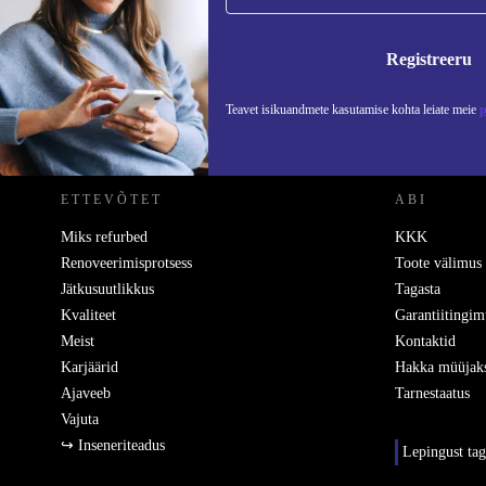
Ära jäta enam ühtegi pakkumist vahele.
Teavet
Registreeru
Teavet isikuandmete kasutamise kohta leiate meie
p
REFURBED EESTI - RETHINK NEW.
ETTEVÕTET
ABI
Miks refurbed
KKK
Renoveerimisprotsess
Toote välimus
Jätkusuutlikkus
Tagasta
Kvaliteet
Garantiitingim
Meist
Kontaktid
Karjäärid
Hakka müüjak
Ajaveeb
Tarnestaatus
Vajuta
↪ Inseneriteadus
Lepingust ta