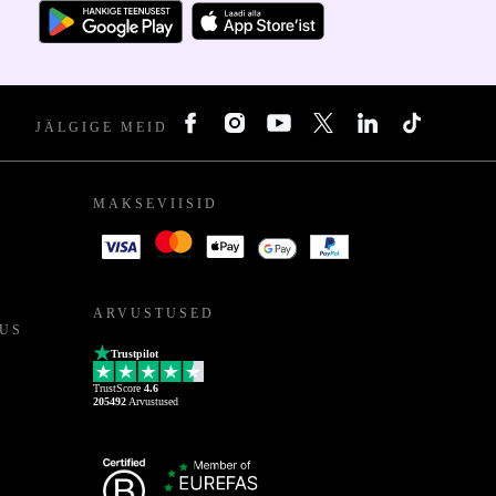
JÄLGIGE MEID
MAKSEVIISID
ARVUSTUSED
US
Trustpilot
TrustScore
4.6
205492
Arvustused