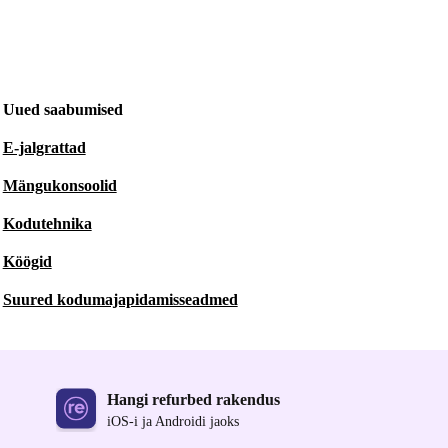
Uued saabumised
E-jalgrattad
Mängukonsoolid
Kodutehnika
Köögid
Suured kodumajapidamisseadmed
Hangi refurbed rakendus
iOS-i ja Androidi jaoks