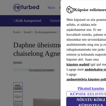
Meist
Abi
Küpsise eelistuse
Meie küpsised on siin peamis
Kõik kategooriad
Nutitelefoni
Sülearvutid
Tahvelarv
selleks, et näidata teile
asjakohasemat sisu. Et see
Kodu
Tooted
Kodumajapidamine
Mööbel
korralikult toimiks, palume t
nõusolekut teie sirvimiskäitu
Daphne üheistmeline parem
analüüsimiseks ning sisu ja r
isikupärastamiseks teie jaok
chaiselong Agnes Brown
esimese ja kolmanda osapool
küpsiste abil. Saate oma
pruun
küpsiste seadeid
igal ajal mu
Lugege meie
andmekaitse t
(Arvustuste kogumine)
Lugege
andmetöötleja küpsiste poli
Piiratud kasutus
KÜPSISE EELISTU
NÕUSTU KÕIGI
KÜPSISTEGA