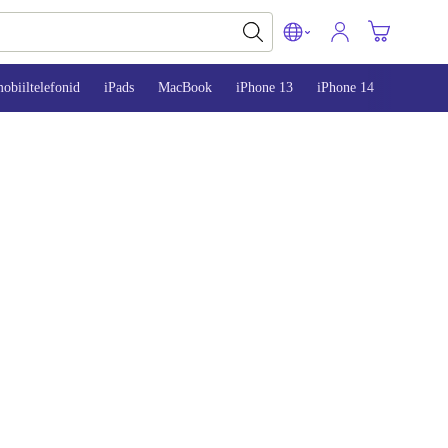
obiiltelefonid
iPads
MacBook
iPhone 13
iPhone 14
iPhone 