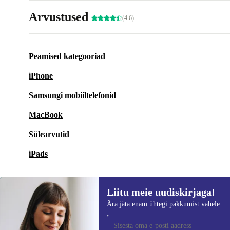
Arvustused
(4.6)
Peamised kategooriad
iPhone
Samsungi mobiiltelefonid
MacBook
Sülearvutid
iPads
Liitu meie uudiskirjaga!
Ära jäta enam ühtegi pakkumist vahele
Liitu meie uudiskirjaga!