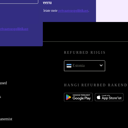
Registreeru
 isikuandmete kasutamise kohta leiate meie
privaatsuspoliitikast
.
rivaatsuspoliitikast
REFURBED RIIGIS
Estonia
used
HANGI REFURBED RAKEND
s
ganemist