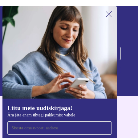
Liitu meie uudiskirjaga!
Ära jäta enam ühtegi pakkumist vahele.
Registreeru
Teavet isikuandmete kasutamise kohta leiate meie
privaatsuspoliitikast
.
Liitu meie uudiskirjaga!
Hangi refurbed rakendus
Ära jäta enam ühtegi pakkumist vahele
iOS-i ja Androidi jaoks