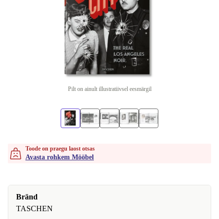
Pilt on ainult illustratiivsel eesmärgil
Toode on praegu laost otsas
Avasta rohkem Mööbel
Bränd
TASCHEN