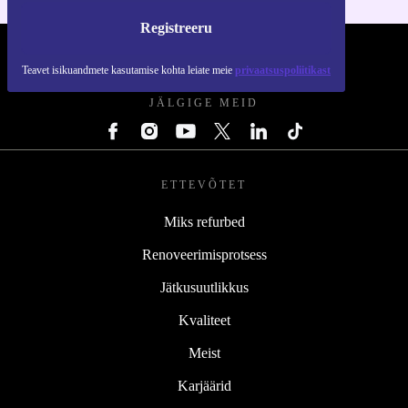
Registreeru
REFURBED EESTI - RETHINK NEW.
Teavet isikuandmete kasutamise kohta leiate meie
privaatsuspoliitikast
JÄLGIGE MEID
ETTEVÕTET
Miks refurbed
Renoveerimisprotsess
Jätkusuutlikkus
Kvaliteet
Meist
Karjäärid