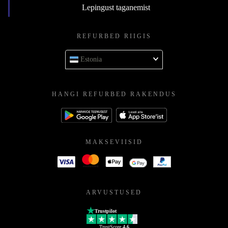
Lepingust taganemist
REFURBED RIIGIS
Estonia
HANGI REFURBED RAKENDUS
MAKSEVIISID
ARVUSTUSED
Trustpilot
TrustScore
4.6