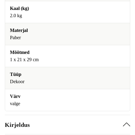
Kaal (kg)
2.0 kg
Materjal
Paber
Mõõtmed
1 x 21 x 29 cm
Tüüp
Dekoor
Värv
valge
Kirjeldus