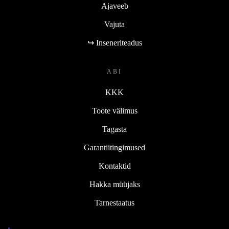
Ajaveeb
Vajuta
↪ Inseneriteadus
ABI
KKK
Toote välimus
Tagasta
Garantiitingimused
Kontaktid
Hakka müüjaks
Tarnestaatus