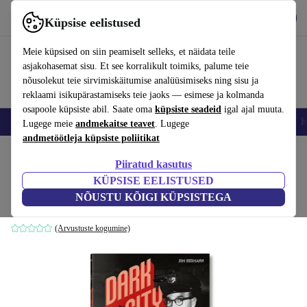
Hangi rakendus
Laadi alla
Küpsise eelistused
Kasuta rakendust refurbed kiirelt ja lihtsalt
Meie küpsised on siin peamiselt selleks, et näidata teile
asjakohasemat sisu. Et see korralikult toimiks, palume teie
nõusolekut teie sirvimiskäitumise analüüsimiseks ning sisu ja
reklaami isikupärastamiseks teie jaoks — esimese ja kolmanda
osapoole küpsiste abil. Saate oma
küpsiste seadeid
igal ajal muuta.
Nutitelefoni
Sülearvutid
Tahvelarvutid
Nutikellad
Aksessuaarid
K
Lugege meie
andmekaitse teavet
. Lugege
andmetöötleja küpsiste poliitikat
Kodu
Tooted
Kodumajapidamine
Mööbel
Piiratud kasutus
KÜPSISE EELISTUSED
Dark City. The Real Los Angeles Noir
NÕUSTU KÕIGI KÜPSISTEGA
valge
(Arvustuste kogumine)