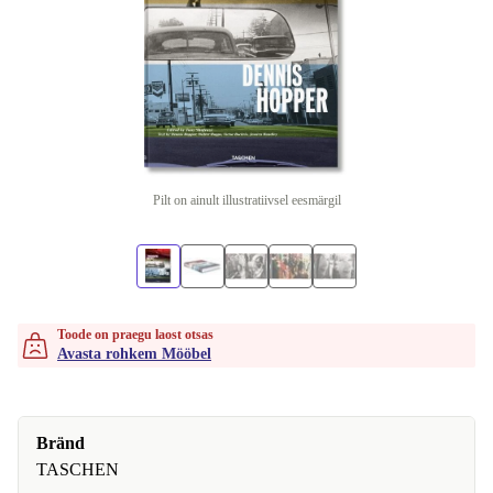
Pilt on ainult illustratiivsel eesmärgil
Toode on praegu laost otsas
Avasta rohkem Mööbel
Bränd
TASCHEN