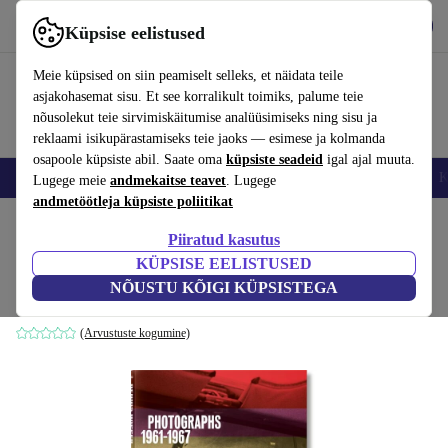
Hangi rakendus
Laadi alla
Küpsise eelistused
Kasuta rakendust refurbed kiirelt ja lihtsalt
Meie küpsised on siin peamiselt selleks, et näidata teile
asjakohasemat sisu. Et see korralikult toimiks, palume teie
nõusolekut teie sirvimiskäitumise analüüsimiseks ning sisu ja
reklaami isikupärastamiseks teie jaoks — esimese ja kolmanda
osapoole küpsiste abil. Saate oma
küpsiste seadeid
igal ajal muuta.
Nutitelefoni
Sülearvutid
Tahvelarvutid
Nutikellad
Aksessuaarid
K
Lugege meie
andmekaitse teavet
. Lugege
andmetöötleja küpsiste poliitikat
Kodu
Tooted
Kodumajapidamine
Mööbel
Piiratud kasutus
KÜPSISE EELISTUSED
Dennis Hopper. Photographs 1961–1967
NÕUSTU KÕIGI KÜPSISTEGA
valge
(Arvustuste kogumine)