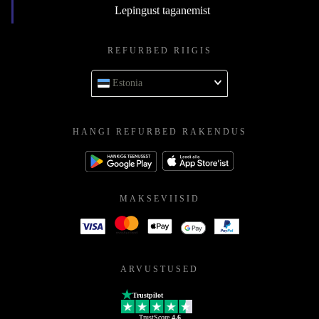
Lepingust taganemist
REFURBED RIIGIS
Estonia
HANGI REFURBED RAKENDUS
MAKSEVIISID
ARVUSTUSED
Trustpilot
TrustScore
4.6