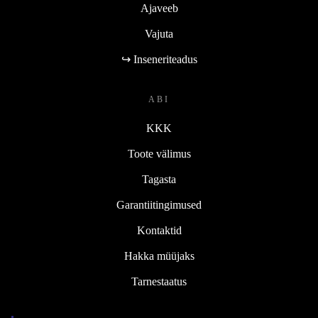
Ajaveeb
Vajuta
↪ Inseneriteadus
ABI
KKK
Toote välimus
Tagasta
Garantiitingimused
Kontaktid
Hakka müüjaks
Tarnestaatus