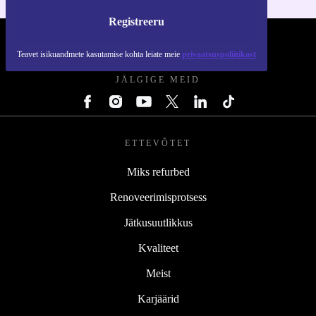
Registreeru
REFURBED EESTI - RETHINK NEW.
Teavet isikuandmete kasutamise kohta leiate meie
privaatsuspoliitikast
JÄLGIGE MEID
ETTEVÕTET
Miks refurbed
Renoveerimisprotsess
Jätkusuutlikkus
Kvaliteet
Meist
Karjäärid