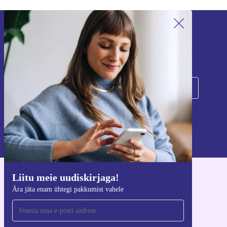
Liitu meie uudiskirjaga!
Ära jäta enam ühtegi pakkumist vahele.
Registreeru
Teavet isikuandmete kasutamise kohta leiate meie
privaatsuspoliitikast
.
Liitu meie uudiskirjaga!
Hangi refurbed rakendus
Ära jäta enam ühtegi pakkumist vahele
iOS-i ja Androidi jaoks