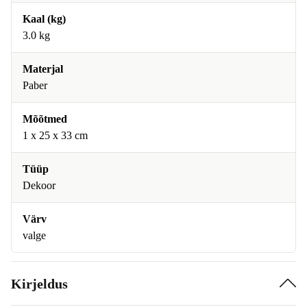
Kaal (kg)
3.0 kg
Materjal
Paber
Mõõtmed
1 x 25 x 33 cm
Tüüp
Dekoor
Värv
valge
Kirjeldus