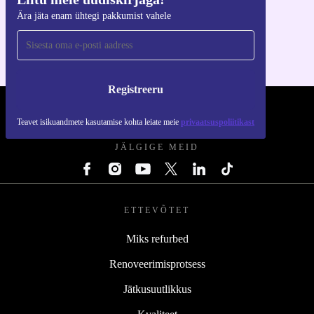
Hangi refurbed rakendus
Ära jäta enam ühtegi pakkumist vahele
iOS-i ja Androidi jaoks
Registreeru
REFURBED EESTI - RETHINK NEW.
Teavet isikuandmete kasutamise kohta leiate meie
privaatsuspoliitikast
JÄLGIGE MEID
ETTEVÕTET
Miks refurbed
Renoveerimisprotsess
Jätkusuutlikkus