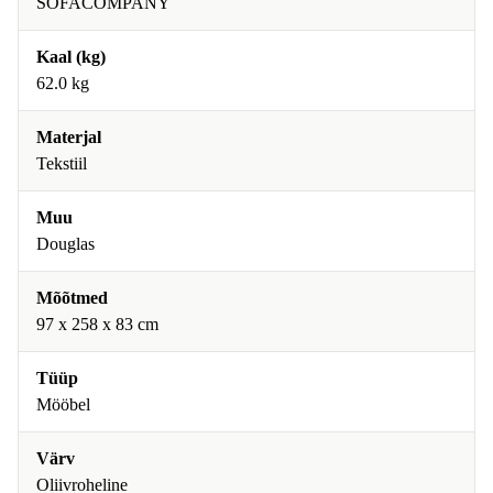
SOFACOMPANY
Kaal (kg)
62.0 kg
Materjal
Tekstiil
Muu
Douglas
Mõõtmed
97 x 258 x 83 cm
Tüüp
Mööbel
Värv
Oliivroheline