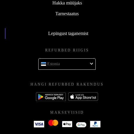
Hakka müüjaks
Tarnestaatus
Lepingust taganemist
REFURBED RIIGIS
Estonia
HANGI REFURBED RAKENDUS
MAKSEVIISID