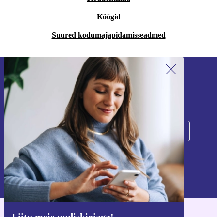
Köögid
Suured kodumajapidamisseadmed
Liitu meie uudiskirjaga!
Ära jäta enam ühtegi pakkumist vahele.
Registreeru
Teavet isikuandmete kasutamise kohta leiate meie
privaatsuspoliitikast
.
Liitu meie uudiskirjaga!