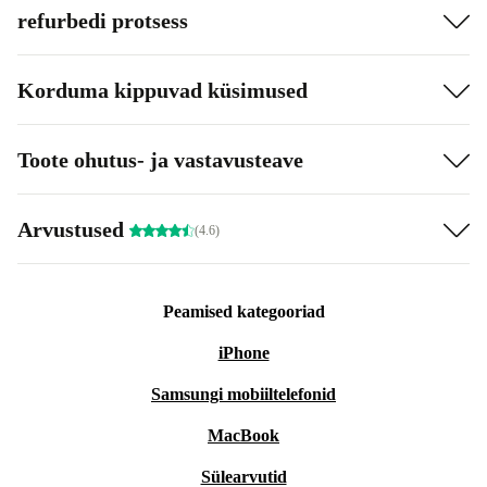
refurbedi protsess
Korduma kippuvad küsimused
Toote ohutus- ja vastavusteave
Arvustused
(4.6)
Peamised kategooriad
iPhone
Samsungi mobiiltelefonid
MacBook
Sülearvutid