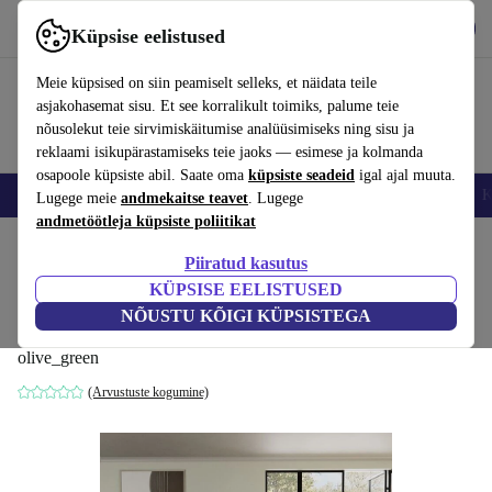
Hangi rakendus
Laadi alla
Küpsise eelistused
Kasuta rakendust refurbed kiirelt ja lihtsalt
Meie küpsised on siin peamiselt selleks, et näidata teile
asjakohasemat sisu. Et see korralikult toimiks, palume teie
nõusolekut teie sirvimiskäitumise analüüsimiseks ning sisu ja
reklaami isikupärastamiseks teie jaoks — esimese ja kolmanda
osapoole küpsiste abil. Saate oma
küpsiste seadeid
igal ajal muuta.
Nutitelefoni
Sülearvutid
Tahvelarvutid
Nutikellad
Aksessuaarid
K
Lugege meie
andmekaitse teavet
. Lugege
andmetöötleja küpsiste poliitikat
Kodu
Tooted
Kodumajapidamine
Mööbel
Piiratud kasutus
KÜPSISE EELISTUSED
Douglas diivan parem chaiselong Free
NÕUSTU KÕIGI KÜPSISTEGA
Sage
olive_green
(Arvustuste kogumine)