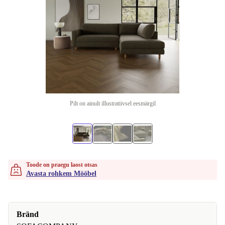
Pilt on ainult illustratiivsel eesmärgil
Toode on praegu laost otsas
Avasta rohkem Mööbel
Bränd