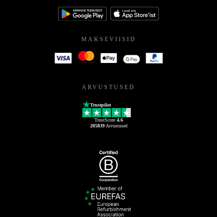
MAKSEVIISID
ARVUSTUSED
Trustpilot
TrustScore
4.6
205839
Arvustused