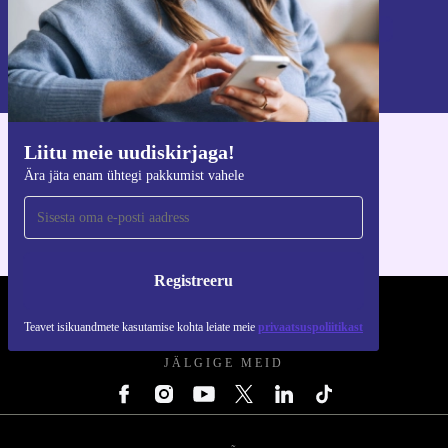
Registreeru
Teavet isikuandmete kasutamise kohta leiate meie
privaatsuspoliitikast
.
Liitu meie uudiskirjaga!
Hangi refurbed rakendus
Ära jäta enam ühtegi pakkumist vahele
iOS-i ja Androidi jaoks
Registreeru
REFURBED EESTI - RETHINK NEW.
Teavet isikuandmete kasutamise kohta leiate meie
privaatsuspoliitikast
JÄLGIGE MEID