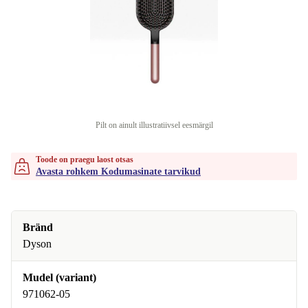
Pilt on ainult illustratiivsel eesmärgil
Toode on praegu laost otsas
Avasta rohkem Kodumasinate tarvikud
Bränd
Dyson
Mudel (variant)
971062-05