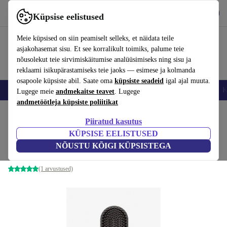
Hangi rakendus
Laadi alla
Küpsise eelistused
Kasuta rakendust refurbed kiirelt ja lihtsalt
Meie küpsised on siin peamiselt selleks, et näidata teile
asjakohasemat sisu. Et see korralikult toimiks, palume teie
nõusolekut teie sirvimiskäitumise analüüsimiseks ning sisu ja
reklaami isikupärastamiseks teie jaoks — esimese ja kolmanda
osapoole küpsiste abil. Saate oma
küpsiste seadeid
igal ajal muuta.
Nutitelefoni
Sülearvutid
Tahvelarvutid
Nutikellad
Aksessuaarid
K
Lugege meie
andmekaitse teavet
. Lugege
andmetöötleja küpsiste poliitikat
Kodu
Tooted
Kodumajapidamine
Kodumasinate tarvikud
Piiratud kasutus
KÜPSISE EELISTUSED
Dyson aerupintsel
NÕUSTU KÕIGI KÜPSISTEGA
must/rosé
(1 arvustused)