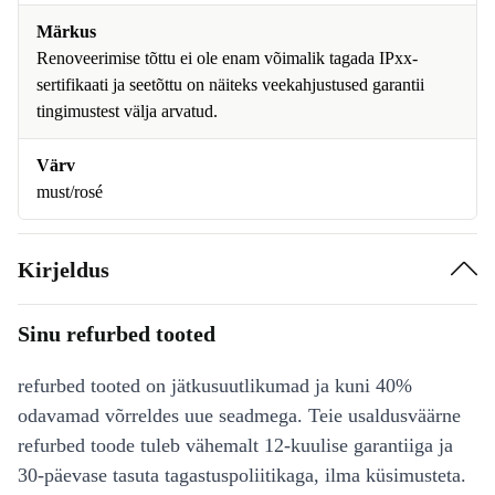
Märkus
Renoveerimise tõttu ei ole enam võimalik tagada IPxx-
sertifikaati ja seetõttu on näiteks veekahjustused garantii
tingimustest välja arvatud.
Värv
must/rosé
Kirjeldus
Sinu refurbed tooted
refurbed tooted on jätkusuutlikumad ja kuni 40%
odavamad võrreldes uue seadmega. Teie usaldusväärne
refurbed toode tuleb vähemalt 12-kuulise garantiiga ja
30-päevase tasuta tagastuspoliitikaga, ilma küsimusteta.