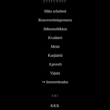
ETTEVÕTET
Miks refurbed
Renoveerimisprotsess
Jätkusuutlikkus
Kvaliteet
Meist
Karjäärid
Ajaveeb
Vajuta
↪ Inseneriteadus
ABI
KKK