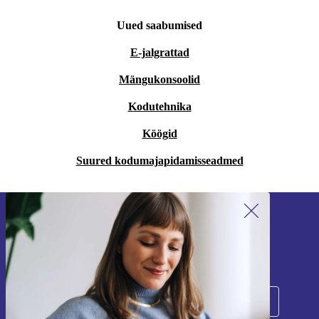
Uued saabumised
E-jalgrattad
Mängukonsoolid
Kodutehnika
Köögid
Suured kodumajapidamisseadmed
Liitu meie uudiskirjaga!
Ära jäta enam ühtegi pakkumist vahele.