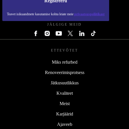
Registreeru
REFURBED EESTI - RETHINK NEW.
Teavet isikuandmete kasutamise kohta leiate meie
privaatsuspoliitikast
JÄLGIGE MEID
ETTEVÕTET
Miks refurbed
Renoveerimisprotsess
Jätkusuutlikkus
Kvaliteet
Meist
Karjäärid
Ajaveeb