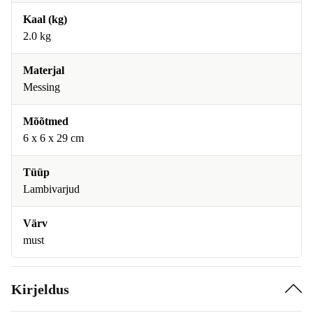
Kaal (kg)
2.0 kg
Materjal
Messing
Mõõtmed
6 x 6 x 29 cm
Tüüp
Lambivarjud
Värv
must
Kirjeldus