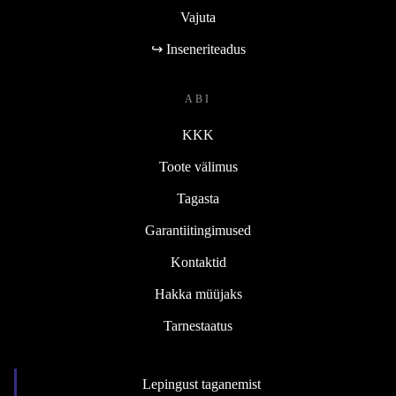
Vajuta
↪ Inseneriteadus
ABI
KKK
Toote välimus
Tagasta
Garantiitingimused
Kontaktid
Hakka müüjaks
Tarnestaatus
Lepingust taganemist