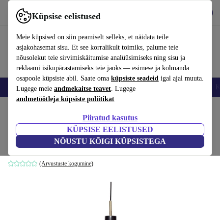
Hangi rakendus
Laadi alla
Küpsise eelistused
Kasuta rakendust refurbed kiirelt ja lihtsalt
Meie küpsised on siin peamiselt selleks, et näidata teile
asjakohasemat sisu. Et see korralikult toimiks, palume teie
nõusolekut teie sirvimiskäitumise analüüsimiseks ning sisu ja
reklaami isikupärastamiseks teie jaoks — esimese ja kolmanda
osapoole küpsiste abil. Saate oma
küpsiste seadeid
igal ajal muuta.
Nutitelefoni
Sülearvutid
Tahvelarvutid
Nutikellad
Aksessuaarid
K
Lugege meie
andmekaitse teavet
. Lugege
andmetöötleja küpsiste poliitikat
Kodu
Tooted
Kodumajapidamine
Mööbel
Piiratud kasutus
KÜPSISE EELISTUSED
Elegant rippvalgusti must
NÕUSTU KÕIGI KÜPSISTEGA
must
(Arvustuste kogumine)