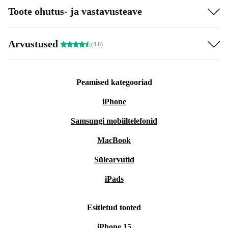
Toote ohutus- ja vastavusteave
Arvustused
(4.6)
Peamised kategooriad
iPhone
Samsungi mobiiltelefonid
MacBook
Sülearvutid
iPads
Esitletud tooted
iPhone 15