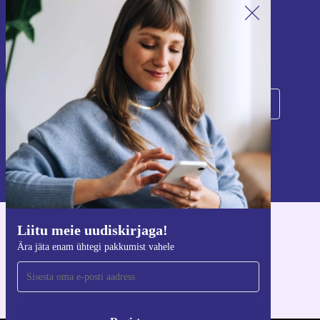
Liitu meie uudiskirjaga!
Ära jäta enam ühtegi pakkumist vahele.
Registreeru
Teavet isikuandmete kasutamise kohta leiate meie
privaatsuspoliitikast
.
Liitu meie uudiskirjaga!
Hangi refurbed rakendus
Ära jäta enam ühtegi pakkumist vahele
iOS-i ja Androidi jaoks