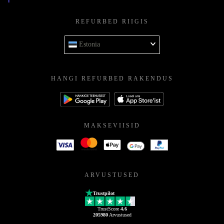
REFURBED RIIGIS
Estonia
HANGI REFURBED RAKENDUS
MAKSEVIISID
ARVUSTUSED
Trustpilot
TrustScore
4.6
205980
Arvustused