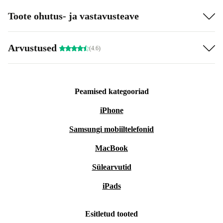
Toote ohutus- ja vastavusteave
Arvustused
(4.6)
Peamised kategooriad
iPhone
Samsungi mobiiltelefonid
MacBook
Sülearvutid
iPads
Esitletud tooted