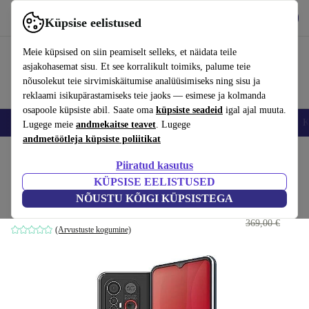
Hangi rakendus
Laadi alla
Küpsise eelistused
Kasuta rakendust refurbed kiirelt ja lihtsalt
Meie küpsised on siin peamiselt selleks, et näidata teile
asjakohasemat sisu. Et see korralikult toimiks, palume teie
nõusolekut teie sirvimiskäitumise analüüsimiseks ning sisu ja
reklaami isikupärastamiseks teie jaoks — esimese ja kolmanda
osapoole küpsiste abil. Saate oma
küpsiste seadeid
igal ajal muuta.
Nutitelefoni
Sülearvutid
Tahvelarvutid
Nutikellad
Aksessuaarid
K
Lugege meie
andmekaitse teavet
. Lugege
andmetöötleja küpsiste poliitikat
Kodu
Tooted
Mobiiltelefonid ja nutitelefonid
Emporia mobiiltelefonid
Piiratud kasutus
KÜPSISE EELISTUSED
Emporia Smart 6
NÕUSTU KÕIGI KÜPSISTEGA
233
,99 €
must
369,00 €
(Arvustuste kogumine)