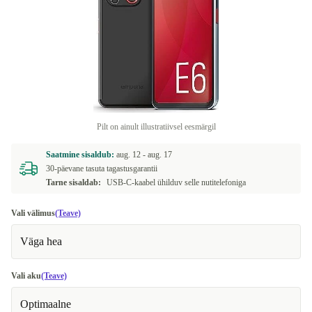
Pilt on ainult illustratiivsel eesmärgil
Saatmine sisaldub:
aug. 12 -
aug. 17
30-päevane tasuta tagastusgarantii
Tarne sisaldab:
USB-C-kaabel ühilduv selle nutitelefoniga
Vali välimus
(Teave)
Väga hea
Vali aku
(Teave)
Optimaalne