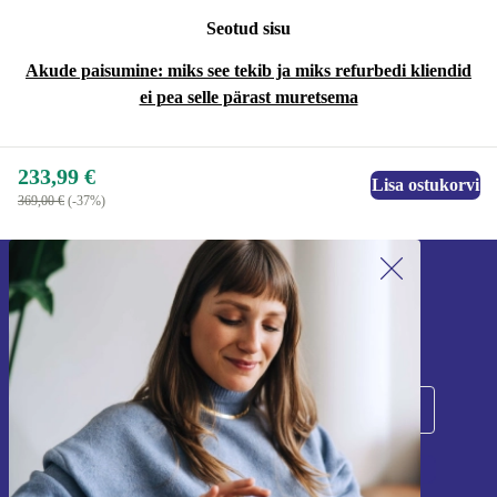
Seotud sisu
Akude paisumine: miks see tekib ja miks refurbedi kliendid
ei pea selle pärast muretsema
233,99 €
Lisa ostukorvi
369,00 €
(-37%)
Liitu meie uudiskirjaga!
Ära jäta enam ühtegi pakkumist vahele.
Registreeru