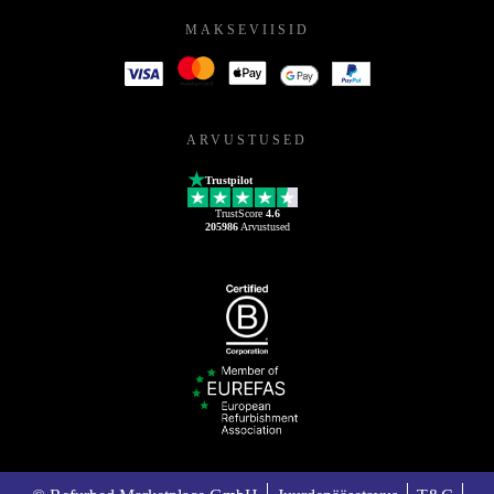
MAKSEVIISID
ARVUSTUSED
Trustpilot
TrustScore
4.6
205986
Arvustused