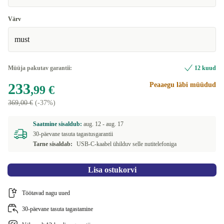
Värv
must
Müüja pakutav garantii:
12 kuud
233
Peaaegu läbi müüdud
,99 €
369,00 €
(-37%)
Saatmine sisaldub:
aug. 12 -
aug. 17
30-päevane tasuta tagastusgarantii
Tarne sisaldab:
USB-C-kaabel ühilduv selle nutitelefoniga
Lisa ostukorvi
Töötavad nagu uued
30-päevane tasuta tagastamine