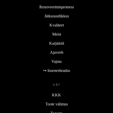
Renoveerimisprotsess
Jätkusuutlikkus
Kvaliteet
Meist
Karjäärid
Ajaveeb
Vajuta
↪ Inseneriteadus
ABI
KKK
Toote välimus