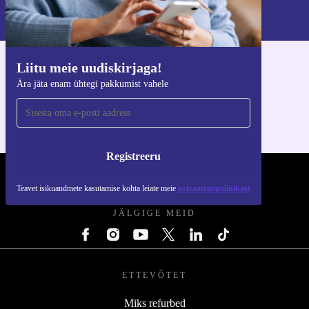
Teavet isikuandmete kasutamise kohta leiate meie
privaatsuspoliitikast
.
Liitu meie uudiskirjaga!
Hangi refurbed rakendus
Ära jäta enam ühtegi pakkumist vahele
iOS-i ja Androidi jaoks
Registreeru
REFURBED EESTI - RETHINK NEW.
Teavet isikuandmete kasutamise kohta leiate meie
privaatsuspoliitikast
JÄLGIGE MEID
ETTEVÕTET
Miks refurbed