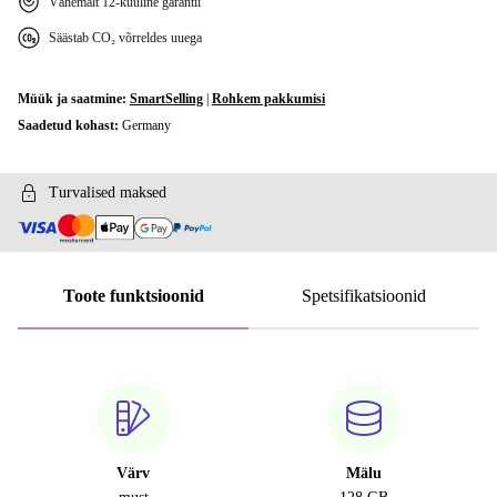
Vähemalt 12-kuuline garantii
Säästab CO₂ võrreldes uuega
Müük ja saatmine:
SmartSelling
|
Rohkem pakkumisi
Saadetud kohast:
Germany
Turvalised maksed
Toote funktsioonid
Spetsifikatsioonid
Värv
Mälu