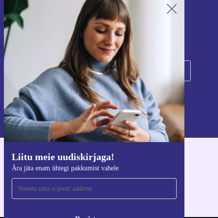
Liitu meie uudiskirjaga!
Ära jäta enam ühtegi pakkumist vahele.
Registreeru
Teavet isikuandmete kasutamise kohta leiate meie
privaatsuspoliitikast
.
Liitu meie uudiskirjaga!
Hangi refurbed rakendus
Ära jäta enam ühtegi pakkumist vahele
iOS-i ja Androidi jaoks