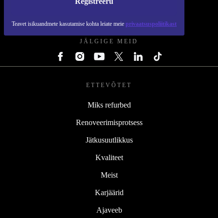
Registreeru
REFURBED EESTI - RETHINK NEW.
Teavet isikuandmete kasutamise kohta leiate meie
privaatsuspoliitikast
JÄLGIGE MEID
ETTEVÕTET
Miks refurbed
Renoveerimisprotsess
Jätkusuutlikkus
Kvaliteet
Meist
Karjäärid
Ajaveeb