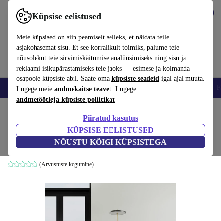
Hangi rakendus
Laadi alla
Küpsise eelistused
Kasuta rakendust refurbed kiirelt ja lihtsalt
Meie küpsised on siin peamiselt selleks, et näidata teile
asjakohasemat sisu. Et see korralikult toimiks, palume teie
nõusolekut teie sirvimiskäitumise analüüsimiseks ning sisu ja
reklaami isikupärastamiseks teie jaoks — esimese ja kolmanda
osapoole küpsiste abil. Saate oma
küpsiste seadeid
igal ajal muuta.
Nutitelefoni
Sülearvutid
Tahvelarvutid
Nutikellad
Aksessuaarid
K
Lugege meie
andmekaitse teavet
. Lugege
andmetöötleja küpsiste poliitikat
Kodu
Tooted
Kodumajapidamine
Mööbel
Piiratud kasutus
KÜPSISE EELISTUSED
Ernest tugitool Moonlight Lark
NÕUSTU KÕIGI KÜPSISTEGA
pruun
(Arvustuste kogumine)