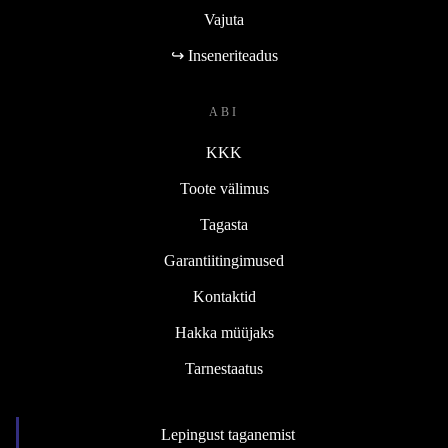
Vajuta
↪ Inseneriteadus
ABI
KKK
Toote välimus
Tagasta
Garantiitingimused
Kontaktid
Hakka müüjaks
Tarnestaatus
Lepingust taganemist