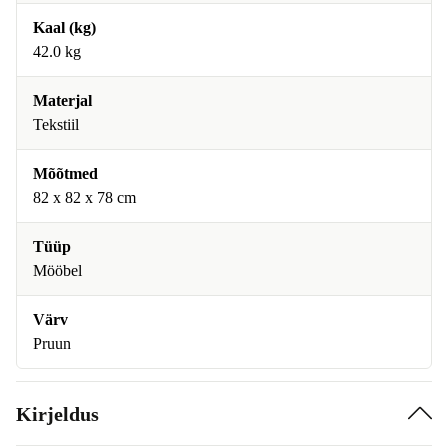
Kaal (kg)
42.0 kg
Materjal
Tekstiil
Mõõtmed
82 x 82 x 78 cm
Tüüp
Mööbel
Värv
Pruun
Kirjeldus