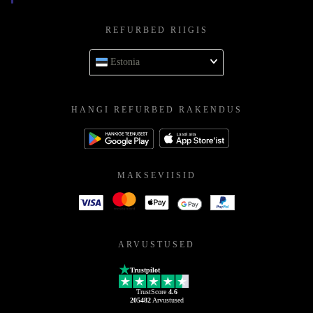
REFURBED RIIGIS
Estonia
HANGI REFURBED RAKENDUS
MAKSEVIISID
ARVUSTUSED
Trustpilot
TrustScore
4.6
205482
Arvustused