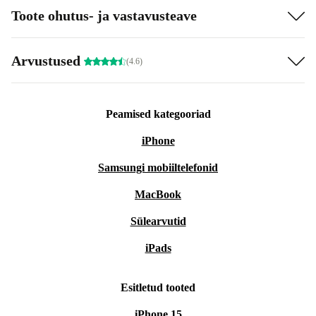
Toote ohutus- ja vastavusteave
Arvustused
(4.6)
Peamised kategooriad
iPhone
Samsungi mobiiltelefonid
MacBook
Sülearvutid
iPads
Esitletud tooted
iPhone 15