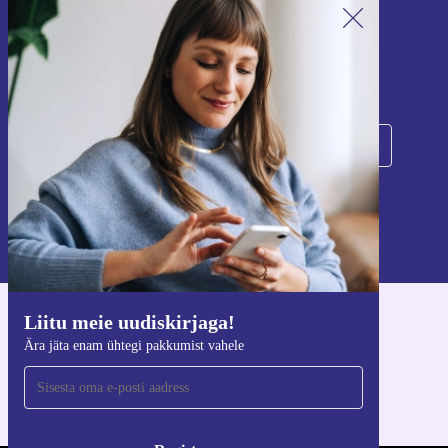
Liitu meie uudiskirjaga!
Ära jäta enam ühtegi pakkumist vahele.
Registreeru
Teavet isikuandmete kasutamise kohta leiate meie
privaatsuspoliitikast
.
Liitu meie uudiskirjaga!
Hangi refurbed rakendus
Ära jäta enam ühtegi pakkumist vahele
iOS-i ja Androidi jaoks