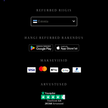
REFURBED RIIGIS
Estonia
HANGI REFURBED RAKENDUS
MAKSEVIISID
ARVUSTUSED
Trustpilot
TrustScore
4.6
205568
Arvustused