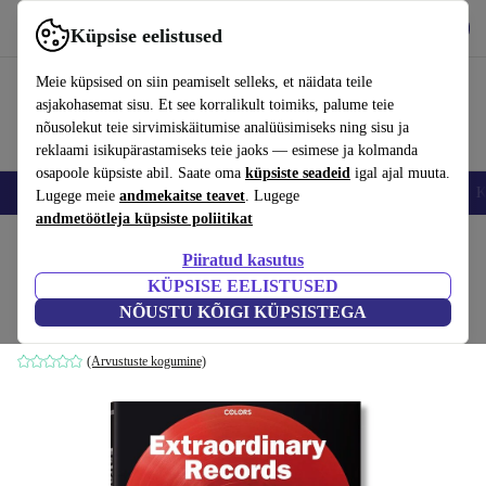
Hangi rakendus
Laadi alla
Küpsise eelistused
Kasuta rakendust refurbed kiirelt ja lihtsalt
Meie küpsised on siin peamiselt selleks, et näidata teile
asjakohasemat sisu. Et see korralikult toimiks, palume teie
nõusolekut teie sirvimiskäitumise analüüsimiseks ning sisu ja
reklaami isikupärastamiseks teie jaoks — esimese ja kolmanda
osapoole küpsiste abil. Saate oma
küpsiste seadeid
igal ajal muuta.
Nutitelefoni
Sülearvutid
Tahvelarvutid
Nutikellad
Aksessuaarid
K
Lugege meie
andmekaitse teavet
. Lugege
andmetöötleja küpsiste poliitikat
Kodu
Tooted
Kodumajapidamine
Mööbel
Piiratud kasutus
KÜPSISE EELISTUSED
Extraordinary Records
NÕUSTU KÕIGI KÜPSISTEGA
valge
(Arvustuste kogumine)