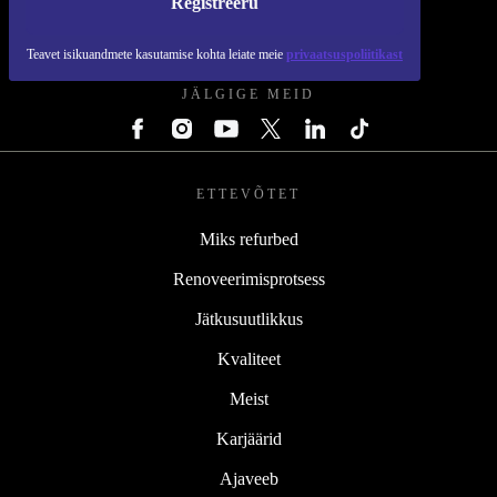
Registreeru
REFURBED EESTI - RETHINK NEW.
Teavet isikuandmete kasutamise kohta leiate meie
privaatsuspoliitikast
JÄLGIGE MEID
ETTEVÕTET
Miks refurbed
Renoveerimisprotsess
Jätkusuutlikkus
Kvaliteet
Meist
Karjäärid
Ajaveeb