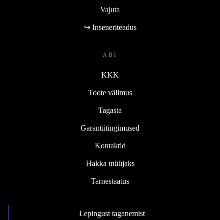
Vajuta
↪ Inseneriteadus
ABI
KKK
Toote välimus
Tagasta
Garantiitingimused
Kontaktid
Hakka müüjaks
Tarnestaatus
Lepingust taganemist