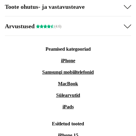
Toote ohutus- ja vastavusteave
Arvustused
(4.6)
Peamised kategooriad
iPhone
Samsungi mobiiltelefonid
MacBook
Sülearvutid
iPads
Esitletud tooted
iPhone 15