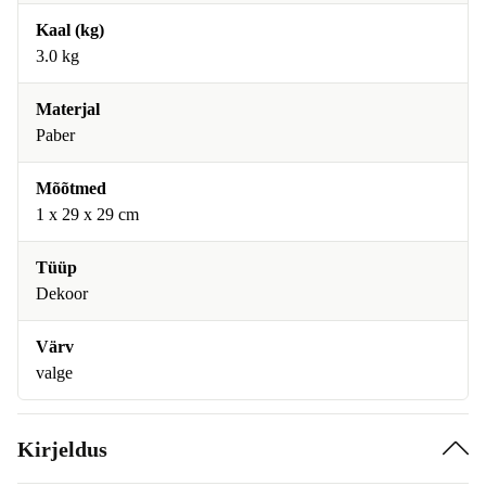
Kaal (kg)
3.0 kg
Materjal
Paber
Mõõtmed
1 x 29 x 29 cm
Tüüp
Dekoor
Värv
valge
Kirjeldus