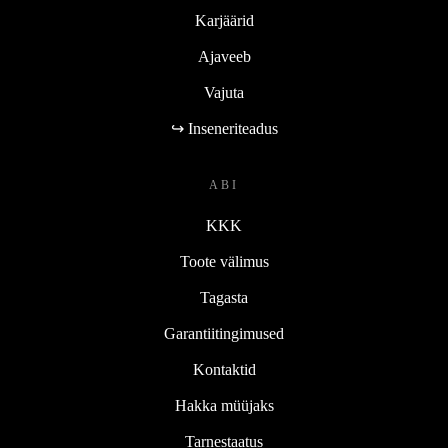
Karjäärid
Ajaveeb
Vajuta
↪ Inseneriteadus
ABI
KKK
Toote välimus
Tagasta
Garantiitingimused
Kontaktid
Hakka müüjaks
Tarnestaatus