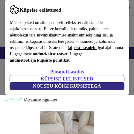
Hangi rakendus
Laadi alla
Küpsise eelistused
Kasuta rakendust refurbed kiirelt ja lihtsalt
Meie küpsised on siin peamiselt selleks, et näidata teile
asjakohasemat sisu. Et see korralikult toimiks, palume teie
nõusolekut teie sirvimiskäitumise analüüsimiseks ning sisu ja
reklaami isikupärastamiseks teie jaoks — esimese ja kolmanda
osapoole küpsiste abil. Saate oma
küpsiste seadeid
igal ajal muuta.
Nutitelefoni
Sülearvutid
Tahvelarvutid
Nutikellad
Aksessuaarid
K
Lugege meie
andmekaitse teavet
. Lugege
andmetöötleja küpsiste poliitikat
Kodu
Tooted
Kodumajapidamine
Mööbel
Piiratud kasutus
KÜPSISE EELISTUSED
Fumi jakk valge
NÕUSTU KÕIGI KÜPSISTEGA
valge
(Arvustuste kogumine)