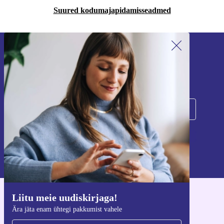
Suured kodumajapidamisseadmed
Liitu meie uudiskirjaga!
Ära jäta enam ühtegi pakkumist vahele.
Registreeru
Teavet isikuandmete kasutamise kohta leiate meie
privaatsuspoliitikast
.
Liitu meie uudiskirjaga!
Hangi refurbed rakendus
Ära jäta enam ühtegi pakkumist vahele
iOS-i ja Androidi jaoks