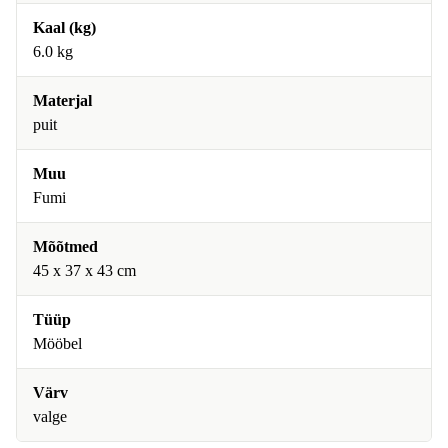
Kaal (kg)
6.0 kg
Materjal
puit
Muu
Fumi
Mõõtmed
45 x 37 x 43 cm
Tüüp
Mööbel
Värv
valge