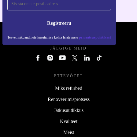
Registreeru
REFURBED EESTI - RETHINK NEW.
Teavet isikuandmete kasutamise kohta leiate meie
privaatsuspoliitikast
JÄLGIGE MEID
ETTEVÕTET
Miks refurbed
Renoveerimisprotsess
Jätkusuutlikkus
Kvaliteet
Meist