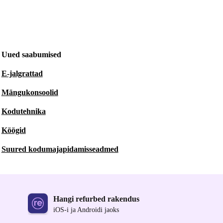
Uued saabumised
E-jalgrattad
Mängukonsoolid
Kodutehnika
Köögid
Suured kodumajapidamisseadmed
Hangi refurbed rakendus
iOS-i ja Androidi jaoks