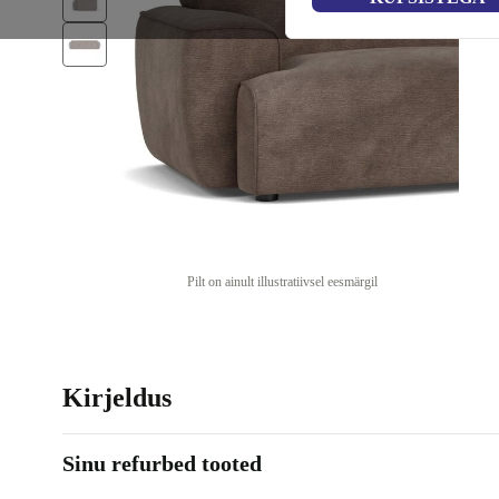
Pilt on ainult illustratiivsel eesmärgil
Kirjeldus
Sinu refurbed tooted