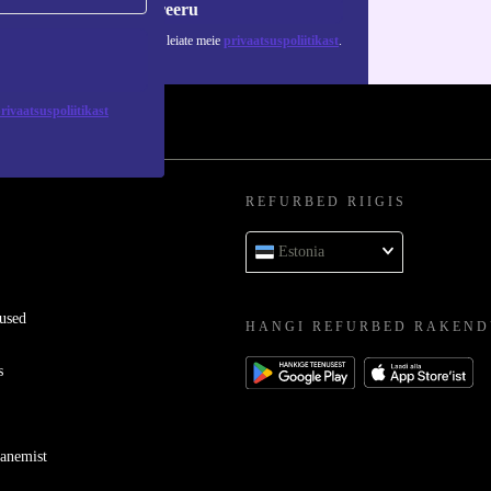
Registreeru
 isikuandmete kasutamise kohta leiate meie
privaatsuspoliitikast
.
rivaatsuspoliitikast
REFURBED RIIGIS
Estonia
used
HANGI REFURBED RAKEND
s
ganemist