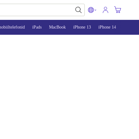
obiiltelefonid
iPads
MacBook
iPhone 13
iPhone 14
iPhone 