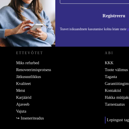
Ära jäta enam ühtegi pakkumist vahele.
Teavet
Registreeru
Teavet isikuandmete kasutamise kohta leiate meie
p
REFURBED EESTI - RETHINK NEW.
ETTEVÕTET
ABI
Miks refurbed
KKK
Renoveerimisprotsess
Toote välimus
Jätkusuutlikkus
Tagasta
Kvaliteet
Garantiitingim
Meist
Kontaktid
Karjäärid
Hakka müüjak
Ajaveeb
Tarnestaatus
Vajuta
↪ Inseneriteadus
Lepingust ta