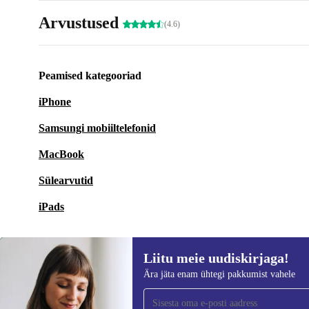
Arvustused
(4.6)
Peamised kategooriad
iPhone
Samsungi mobiiltelefonid
MacBook
Sülearvutid
iPads
Liitu meie uudiskirjaga!
Ära jäta enam ühtegi pakkumist vahele
Liitu meie uudiskirjaga!