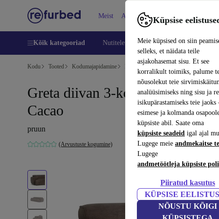
Meist
Abi
Küpsise eelistuse
Meie küpsised on siin peamis
Kõik kategooriad
Nutitelefoni
Sülearvutid
Tahvelarv
selleks, et näidata teile
asjakohasemat sisu. Et see
Kodu
Tooted
Kodumajapidamine
Mööbel
korralikult toimiks, palume t
nõusolekut teie sirvimiskäitu
Greta diivan 3-kohaline Aulla
analüüsimiseks ning sisu ja r
isikupärastamiseks teie jaok
Cacao
esimese ja kolmanda osapool
küpsiste abil. Saate oma
pruun
küpsiste seadeid
igal ajal mu
Lugege meie
andmekaitse t
(Arvustuste kogumine)
Lugege
andmetöötleja küpsiste poli
Piiratud kasutus
KÜPSISE EELISTU
NÕUSTU KÕIGI
KÜPSISTEGA