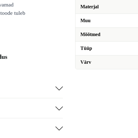
avamad
Materjal
toode tuleb
Muu
Mõõtmed
Tüüp
dus
Värv