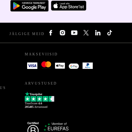
JÄLGIGE MEID
MAKSEVIISID
ARVUSTUSED
US
Trustpilot
TrustScore
4.6
205405
Arvustused