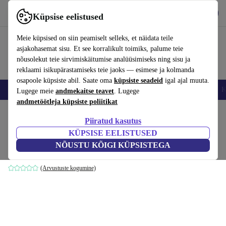
Hangi rakendus
Laadi alla
Küpsise eelistused
Kasuta rakendust refurbed kiirelt ja lihtsalt
Meie küpsised on siin peamiselt selleks, et näidata teile
asjakohasemat sisu. Et see korralikult toimiks, palume teie
nõusolekut teie sirvimiskäitumise analüüsimiseks ning sisu ja
reklaami isikupärastamiseks teie jaoks — esimese ja kolmanda
osapoole küpsiste abil. Saate oma
küpsiste seadeid
igal ajal muuta.
Nutitelefoni
Sülearvutid
Tahvelarvutid
Nutikellad
Aksessuaarid
K
Lugege meie
andmekaitse teavet
. Lugege
andmetöötleja küpsiste poliitikat
Kodu
Tooted
Kodumajapidamine
Mööbel
Piiratud kasutus
KÜPSISE EELISTUSED
Hadley Tagesbett vasak Fabio Stone
NÕUSTU KÕIGI KÜPSISTEGA
hall
(Arvustuste kogumine)