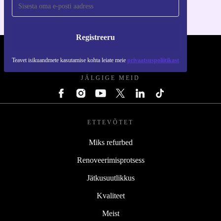
Registreeru
REFURBED EESTI - RETHINK NEW.
Teavet isikuandmete kasutamise kohta leiate meie
privaatsuspoliitikast
JÄLGIGE MEID
ETTEVÕTET
Miks refurbed
Renoveerimisprotsess
Jätkusuutlikkus
Kvaliteet
Meist