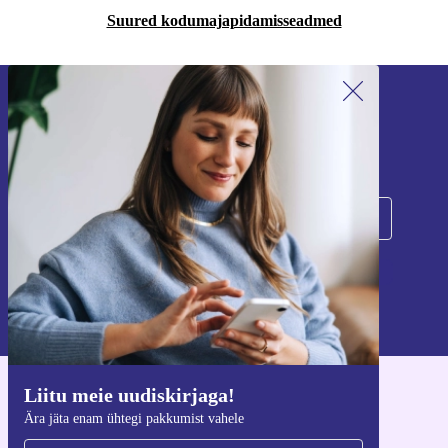
Suured kodumajapidamisseadmed
Liitu meie uudiskirjaga!
Ära jäta enam ühtegi pakkumist vahele.
Registreeru
Teavet isikuandmete kasutamise kohta leiate meie
privaatsuspoliitikast
.
Liitu meie uudiskirjaga!
Hangi refurbed rakendus
Ära jäta enam ühtegi pakkumist vahele
iOS-i ja Androidi jaoks