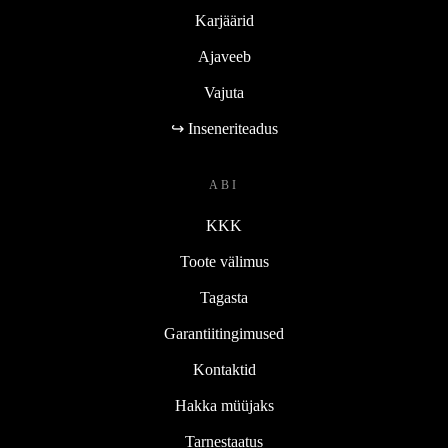
Karjäärid
Ajaveeb
Vajuta
↪ Inseneriteadus
ABI
KKK
Toote välimus
Tagasta
Garantiitingimused
Kontaktid
Hakka müüjaks
Tarnestaatus