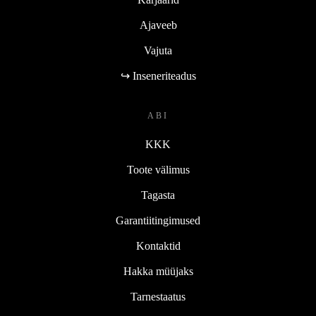
Ajaveeb
Vajuta
↪ Inseneriteadus
ABI
KKK
Toote välimus
Tagasta
Garantiitingimused
Kontaktid
Hakka müüjaks
Tarnestaatus