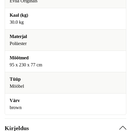
Evila Originals
Kaal (kg)
30.0 kg
Materjal
Polüester
Mõõtmed
95 x 230 x 77 cm
Tüüp
Mööbel
Värv
brown
Kirjeldus