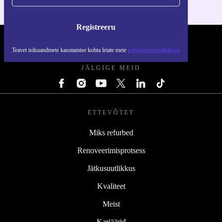
Registreeru
REFURBED EESTI - RETHINK NEW.
Teavet isikuandmete kasutamise kohta leiate meie
privaatsuspoliitikast
JÄLGIGE MEID
ETTEVÕTET
Miks refurbed
Renoveerimisprotsess
Jätkusuutlikkus
Kvaliteet
Meist
Karjäärid