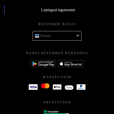
Lepingust taganemist
REFURBED RIIGIS
Estonia
HANGI REFURBED RAKENDUS
MAKSEVIISID
ARVUSTUSED
Trustpilot