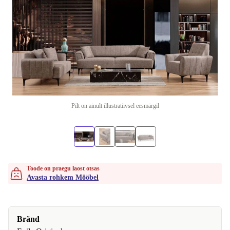
Pilt on ainult illustratiivsel eesmärgil
Toode on praegu laost otsas
Avasta rohkem Mööbel
Bränd