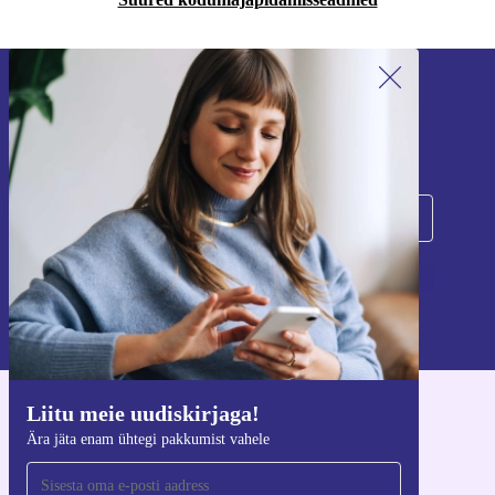
Liitu meie uudiskirjaga!
Ära jäta enam ühtegi pakkumist vahele.
Registreeru
Teavet isikuandmete kasutamise kohta leiate meie
privaatsuspoliitikast
.
Liitu meie uudiskirjaga!
Hangi refurbed rakendus
Ära jäta enam ühtegi pakkumist vahele
iOS-i ja Androidi jaoks