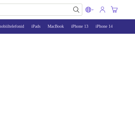
obiiltelefonid
iPads
MacBook
iPhone 13
iPhone 14
iPhone 