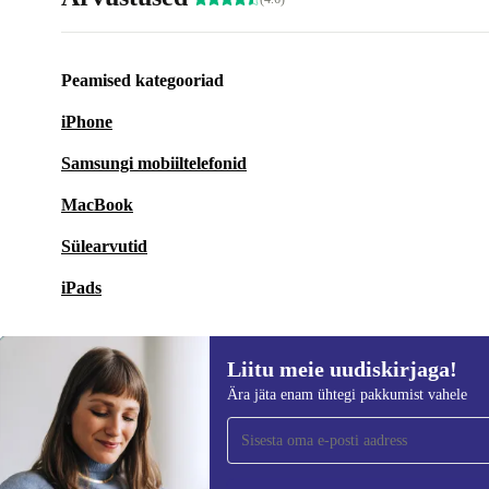
Peamised kategooriad
iPhone
Samsungi mobiiltelefonid
MacBook
Sülearvutid
iPads
Liitu meie uudiskirjaga!
Ära jäta enam ühtegi pakkumist vahele
Liitu meie uudiskirjaga!
Ära jäta enam ühtegi pakkumist vahele.