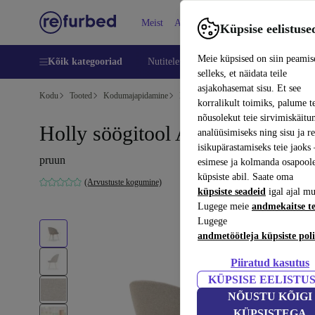
Meist
Abi
Küpsise eelistuse
Meie küpsised on siin peamis
Kõik kategooriad
Nutitelefoni
Sülearvutid
Tahvelarv
selleks, et näidata teile
asjakohasemat sisu. Et see
Kodu
Tooted
Kodumajapidamine
Mööbel
korralikult toimiks, palume t
nõusolekut teie sirvimiskäitu
Holly söögitool Agnes Brown
analüüsimiseks ning sisu ja r
isikupärastamiseks teie jaok
pruun
esimese ja kolmanda osapool
küpsiste abil. Saate oma
(Arvustuste kogumine)
küpsiste seadeid
igal ajal mu
Lugege meie
andmekaitse t
Lugege
andmetöötleja küpsiste poli
Piiratud kasutus
KÜPSISE EELISTU
NÕUSTU KÕIGI
KÜPSISTEGA