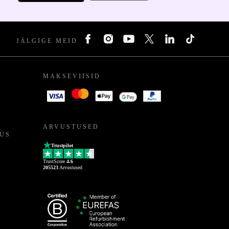
JÄLGIGE MEID
MAKSEVIISID
ARVUSTUSED
US
Trustpilot
TrustScore
4.6
205523
Arvustused