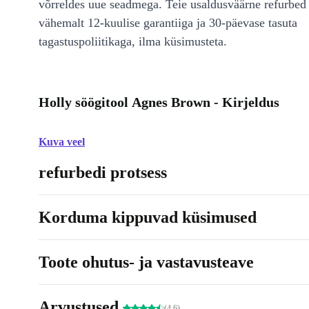
võrreldes uue seadmega. Teie usaldusväärne refurbed 
vähemalt 12-kuulise garantiiga ja 30-päevase tasuta
tagastuspoliitikaga, ilma küsimusteta.
Holly söögitool Agnes Brown - Kirjeldus
Kuva veel
refurbedi protsess
Korduma kippuvad küsimused
Toote ohutus- ja vastavusteave
Arvustused
(4.6)