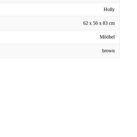
Holly
62 x 56 x 83 cm
Mööbel
brown