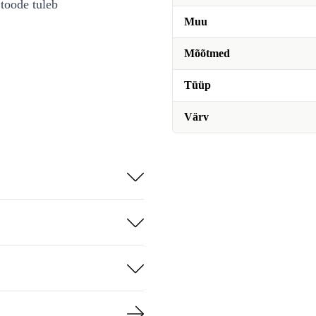
toode tuleb
Muu
Mõõtmed
Tüüp
Värv