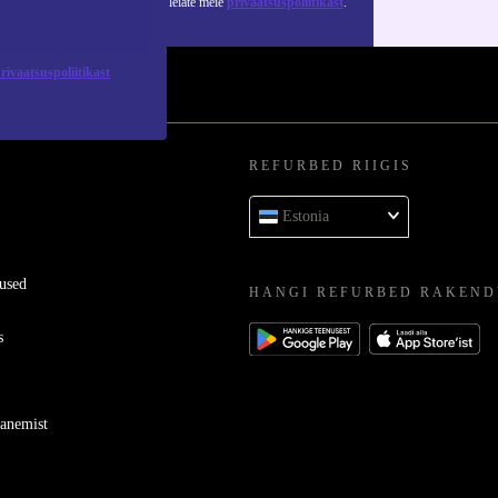
 isikuandmete kasutamise kohta leiate meie
privaatsuspoliitikast
.
rivaatsuspoliitikast
REFURBED RIIGIS
Estonia
used
HANGI REFURBED RAKEND
s
ganemist