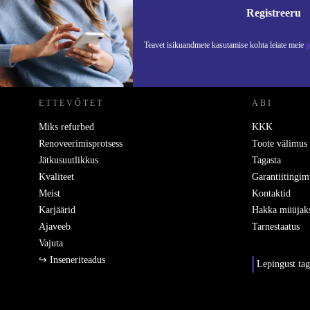
Teavet
Registreeru
Teavet isikuandmete kasutamise kohta leiate meie
p
REFURBED EESTI - RETHINK NEW.
ETTEVÕTET
ABI
Miks refurbed
KKK
Renoveerimisprotsess
Toote välimus
Jätkusuutlikkus
Tagasta
Kvaliteet
Garantiitingim
Meist
Kontaktid
Karjäärid
Hakka müüjak
Ajaveeb
Tarnestaatus
Vajuta
↪ Inseneriteadus
Lepingust ta