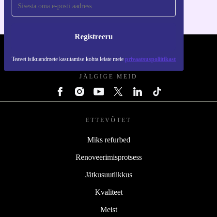
Registreeru
REFURBED EESTI - RETHINK NEW.
Teavet isikuandmete kasutamise kohta leiate meie
privaatsuspoliitikast
JÄLGIGE MEID
ETTEVÕTET
Miks refurbed
Renoveerimisprotsess
Jätkusuutlikkus
Kvaliteet
Meist