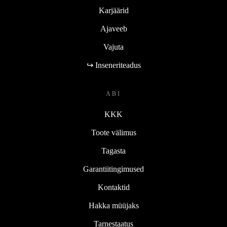
Karjäärid
Ajaveeb
Vajuta
↪ Inseneriteadus
ABI
KKK
Toote välimus
Tagasta
Garantiitingimused
Kontaktid
Hakka müüjaks
Tarnestaatus