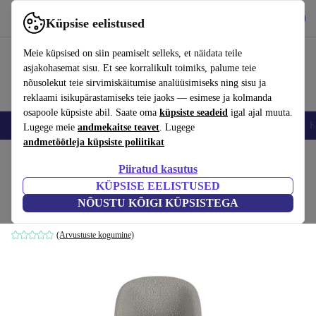
Hangi rakendus
Laadi alla
Küpsise eelistused
Kasuta rakendust refurbed kiirelt ja lihtsalt
Meie küpsised on siin peamiselt selleks, et näidata teile
asjakohasemat sisu. Et see korralikult toimiks, palume teie
nõusolekut teie sirvimiskäitumise analüüsimiseks ning sisu ja
reklaami isikupärastamiseks teie jaoks — esimese ja kolmanda
osapoole küpsiste abil. Saate oma
küpsiste seadeid
igal ajal muuta.
Nutitelefoni
Sülearvutid
Tahvelarvutid
Nutikellad
Aksessuaarid
K
Lugege meie
andmekaitse teavet
. Lugege
andmetöötleja küpsiste poliitikat
Kodu
Tooted
Kodumajapidamine
Mööbel
Piiratud kasutus
KÜPSISE EELISTUSED
Holly söögitool Maya soe Grey
NÕUSTU KÕIGI KÜPSISTEGA
hall
(Arvustuste kogumine)