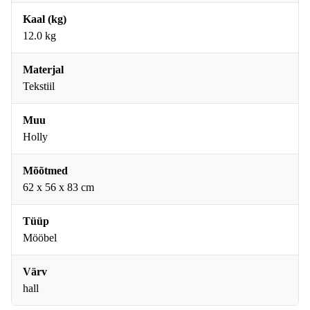
Kaal (kg)
12.0 kg
Materjal
Tekstiil
Muu
Holly
Mõõtmed
62 x 56 x 83 cm
Tüüp
Mööbel
Värv
hall