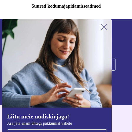
Suured kodumajapidamisseadmed
Liitu meie uudiskirjaga!
Ära jäta enam ühtegi pakkumist vahele.
Registreeru
Teavet isikuandmete kasutamise kohta leiate meie
privaatsuspoliitikast
.
Liitu meie uudiskirjaga!
Hangi refurbed rakendus
Ära jäta enam ühtegi pakkumist vahele
iOS-i ja Androidi jaoks