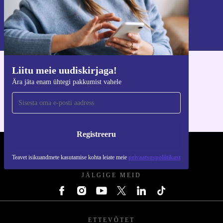
Registreeru
Teavet isikuandmete kasutamise kohta leiate meie
privaatsuspoliitikast
.
Liitu meie uudiskirjaga!
Hangi refurbed rakendus
Ära jäta enam ühtegi pakkumist vahele
iOS-i ja Androidi jaoks
Registreeru
REFURBED EESTI - RETHINK NEW.
Teavet isikuandmete kasutamise kohta leiate meie
privaatsuspoliitikast
JÄLGIGE MEID
ETTEVÕTET