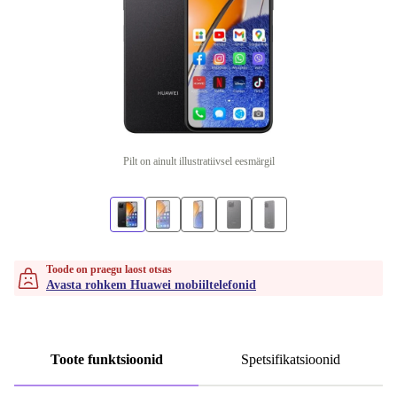
Pilt on ainult illustratiivsel eesmärgil
Toode on praegu laost otsas
Avasta rohkem Huawei mobiiltelefonid
Toote funktsioonid
Spetsifikatsioonid