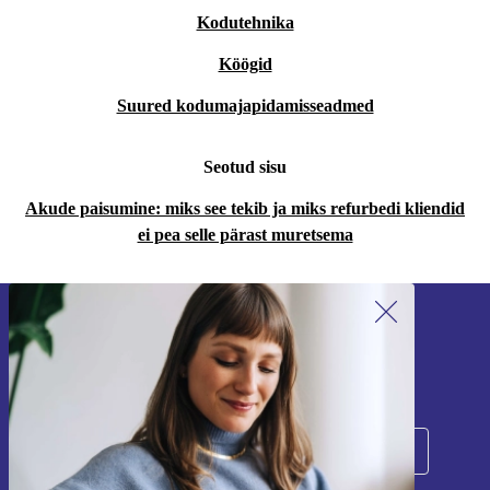
Kodutehnika
Köögid
Suured kodumajapidamisseadmed
Seotud sisu
Akude paisumine: miks see tekib ja miks refurbedi kliendid
ei pea selle pärast muretsema
Liitu meie uudiskirjaga!
Ära jäta enam ühtegi pakkumist vahele.