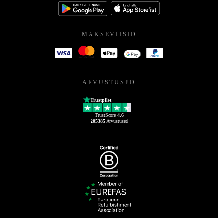
MAKSEVIISID
ARVUSTUSED
Trustpilot
TrustScore
4.6
205385
Arvustused