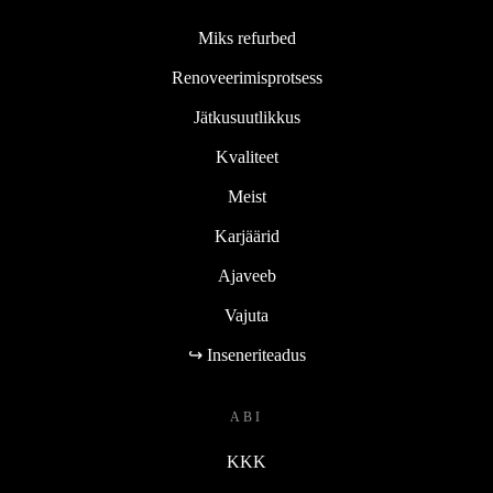
Miks refurbed
Renoveerimisprotsess
Jätkusuutlikkus
Kvaliteet
Meist
Karjäärid
Ajaveeb
Vajuta
↪ Inseneriteadus
ABI
KKK