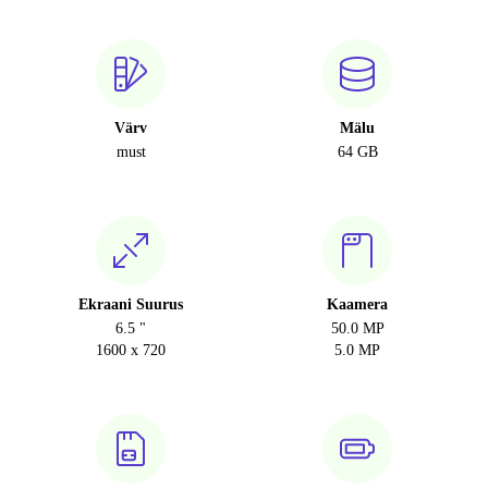
Värv
Mälu
must
64 GB
Ekraani Suurus
Kaamera
6.5 "
50.0 MP
1600 x 720
5.0 MP