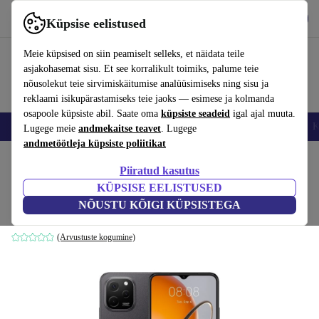
Hangi rakendus
Laadi alla
Küpsise eelistused
Kasuta rakendust refurbed kiirelt ja lihtsalt
Meie küpsised on siin peamiselt selleks, et näidata teile
asjakohasemat sisu. Et see korralikult toimiks, palume teie
nõusolekut teie sirvimiskäitumise analüüsimiseks ning sisu ja
reklaami isikupärastamiseks teie jaoks — esimese ja kolmanda
osapoole küpsiste abil. Saate oma
küpsiste seadeid
igal ajal muuta.
Nutitelefoni
Sülearvutid
Tahvelarvutid
Nutikellad
Aksessuaarid
K
Lugege meie
andmekaitse teavet
. Lugege
andmetöötleja küpsiste poliitikat
Kodu
Tooted
Mobiiltelefonid ja nutitelefonid
Huawei mobiiltelefonid
Piiratud kasutus
KÜPSISE EELISTUSED
Huawei Nova Y61
NÕUSTU KÕIGI KÜPSISTEGA
4 GB | 64 GB | Dual-SIM | must
(Arvustuste kogumine)