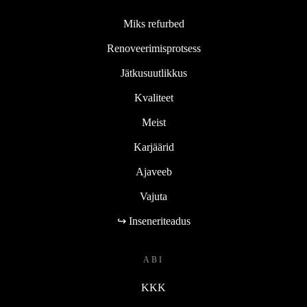
Miks refurbed
Renoveerimisprotsess
Jätkusuutlikkus
Kvaliteet
Meist
Karjäärid
Ajaveeb
Vajuta
↪ Inseneriteadus
ABI
KKK