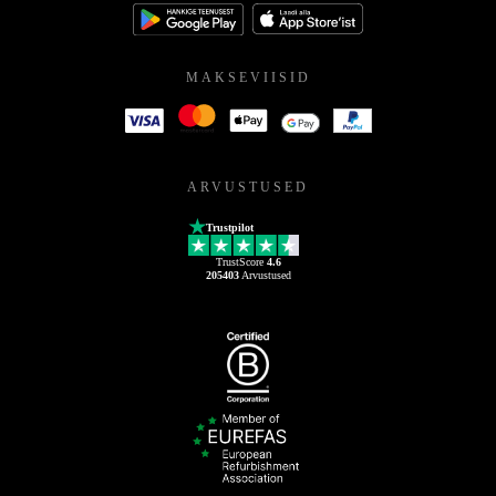
MAKSEVIISID
ARVUSTUSED
Trustpilot
TrustScore
4.6
205403
Arvustused