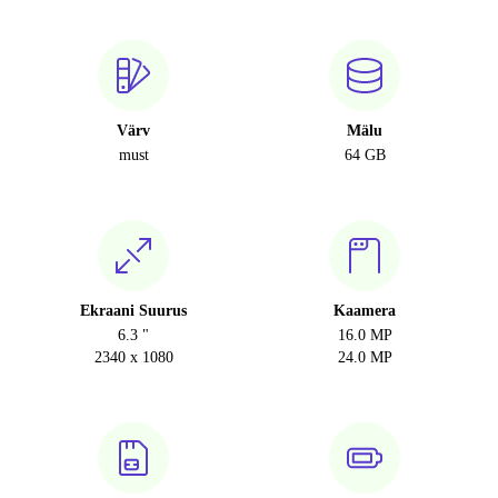
Värv
Mälu
must
64 GB
Ekraani Suurus
Kaamera
6.3 "
16.0 MP
2340 x 1080
24.0 MP