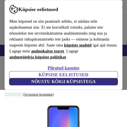
Hangi rakendus
Laadi alla
Küpsise eelistused
Kasuta rakendust refurbed kiirelt ja lihtsalt
Meie küpsised on siin peamiselt selleks, et näidata teile
asjakohasemat sisu. Et see korralikult toimiks, palume teie
nõusolekut teie sirvimiskäitumise analüüsimiseks ning sisu ja
reklaami isikupärastamiseks teie jaoks — esimese ja kolmanda
osapoole küpsiste abil. Saate oma
küpsiste seadeid
igal ajal muuta.
Nutitelefoni
Sülearvutid
Tahvelarvutid
Nutikellad
Aksessuaarid
K
Lugege meie
andmekaitse teavet
. Lugege
andmetöötleja küpsiste poliitikat
Kodu
Tooted
Mobiiltelefonid ja nutitelefonid
Huawei mobiiltelefonid
Piiratud kasutus
KÜPSISE EELISTUSED
Huawei P Smart+ (2018)
NÕUSTU KÕIGI KÜPSISTEGA
64 GB | must
(Arvustuste kogumine)