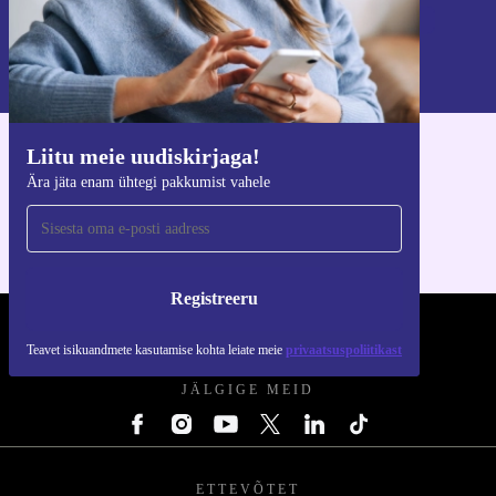
Registreeru
Teavet isikuandmete kasutamise kohta leiate meie
privaatsuspoliitikast
.
Liitu meie uudiskirjaga!
Hangi refurbed rakendus
Ära jäta enam ühtegi pakkumist vahele
iOS-i ja Androidi jaoks
Registreeru
REFURBED EESTI - RETHINK NEW.
Teavet isikuandmete kasutamise kohta leiate meie
privaatsuspoliitikast
JÄLGIGE MEID
ETTEVÕTET