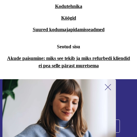
Kodutehnika
Köögid
Suured kodumajapidamisseadmed
Seotud sisu
Akude paisumine: miks see tekib ja miks refurbedi kliendid
ei pea selle pärast muretsema
Liitu meie uudiskirjaga!
Ära jäta enam ühtegi pakkumist vahele.