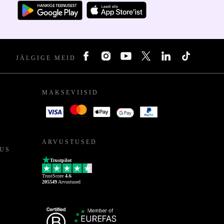
JÄLGIGE MEID
MAKSEVIISID
ARVUSTUSED
US
Trustpilot
TrustScore
4.6
205549
Arvustused