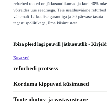
refurbed tooted on jätkusuutlikumad ja kuni 40% od
võrreldes uue seadmega. Teie usaldusväärne refurbed 
vähemalt 12-kuulise garantiiga ja 30-päevase tasuta
tagastuspoliitikaga, ilma küsimusteta.
Ibiza pleed lagi puuvill jätkusuutlik - Kirjel
Kuva veel
refurbedi protsess
Korduma kippuvad küsimused
Toote ohutus- ja vastavusteave