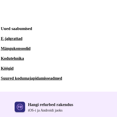
Uued saabumised
E-jalgrattad
Mängukonsoolid
Kodutehnika
Köögid
Suured kodumajapidamisseadmed
Hangi refurbed rakendus
iOS-i ja Androidi jaoks