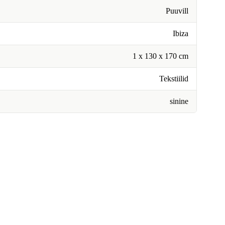
Puuvill
Ibiza
1 x 130 x 170 cm
Tekstiilid
sinine