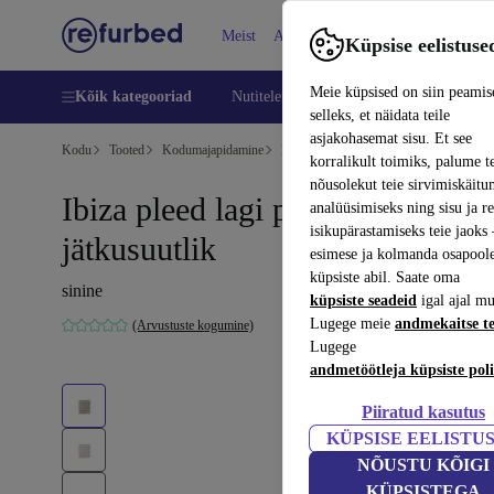
Meist
Abi
Küpsise eelistuse
Meie küpsised on siin peamis
Kõik kategooriad
Nutitelefoni
Sülearvutid
Tahvelarv
selleks, et näidata teile
asjakohasemat sisu. Et see
Kodu
Tooted
Kodumajapidamine
Mööbel
korralikult toimiks, palume t
nõusolekut teie sirvimiskäitu
Ibiza pleed lagi puuvill
analüüsimiseks ning sisu ja r
isikupärastamiseks teie jaok
jätkusuutlik
esimese ja kolmanda osapool
küpsiste abil. Saate oma
sinine
küpsiste seadeid
igal ajal mu
Lugege meie
andmekaitse t
(Arvustuste kogumine)
Lugege
andmetöötleja küpsiste poli
Piiratud kasutus
KÜPSISE EELISTU
NÕUSTU KÕIGI
KÜPSISTEGA