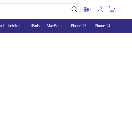
obiiltelefonid
iPads
MacBook
iPhone 13
iPhone 14
iPhone 