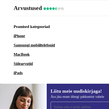
Arvustused
(4.6)
Peamised kategooriad
iPhone
Samsungi mobiiltelefonid
MacBook
Sülearvutid
iPads
Liitu meie uudiskirjaga!
Ära jäta enam ühtegi pakkumist vahele
Liitu meie uudiskirjaga!