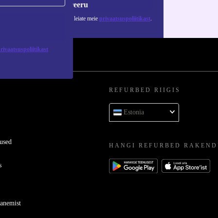
Registreeru
 isikuandmete kasutamise kohta leiate meie
privaatsuspoliitikast
.
rivaatsuspoliitikast
REFURBED RIIGIS
Estonia
used
HANGI REFURBED RAKEND
s
ganemist