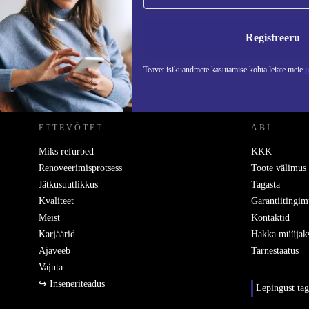
Ära jäta enam ühtegi pakkumist vahele.
Teavet
Registreeru
Teavet isikuandmete kasutamise kohta leiate meie
p
REFURBED EESTI - RETHINK NEW.
ETTEVÕTET
ABI
Miks refurbed
KKK
Renoveerimisprotsess
Toote välimus
Jätkusuutlikkus
Tagasta
Kvaliteet
Garantiitingim
Meist
Kontaktid
Karjäärid
Hakka müüjak
Ajaveeb
Tarnestaatus
Vajuta
↪ Inseneriteadus
Lepingust ta