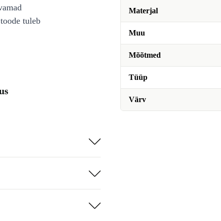
avamad
Materjal
toode tuleb
Muu
Mõõtmed
Tüüp
dus
Värv