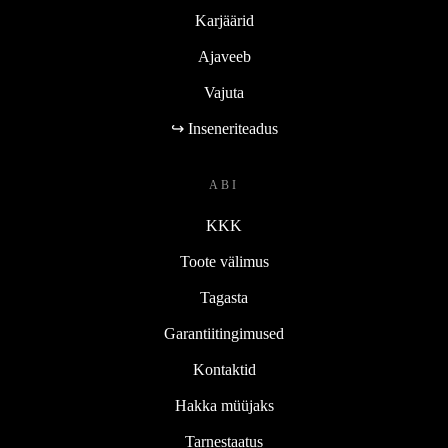
Karjäärid
Ajaveeb
Vajuta
↪ Inseneriteadus
ABI
KKK
Toote välimus
Tagasta
Garantiitingimused
Kontaktid
Hakka müüjaks
Tarnestaatus