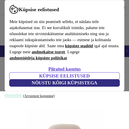
Hangi rakendus
Laadi alla
Küpsise eelistused
Kasuta rakendust refurbed kiirelt ja lihtsalt
Meie küpsised on siin peamiselt selleks, et näidata teile
asjakohasemat sisu. Et see korralikult toimiks, palume teie
nõusolekut teie sirvimiskäitumise analüüsimiseks ning sisu ja
reklaami isikupärastamiseks teie jaoks — esimese ja kolmanda
osapoole küpsiste abil. Saate oma
küpsiste seadeid
igal ajal muuta.
Nutitelefoni
Sülearvutid
Tahvelarvutid
Nutikellad
Aksessuaarid
K
Lugege meie
andmekaitse teavet
. Lugege
andmetöötleja küpsiste poliitikat
Kodu
Tooted
Kodumajapidamine
Mööbel
Piiratud kasutus
KÜPSISE EELISTUSED
Isole diivan üheistmeline beež
NÕUSTU KÕIGI KÜPSISTEGA
pruun
(Arvustuste kogumine)