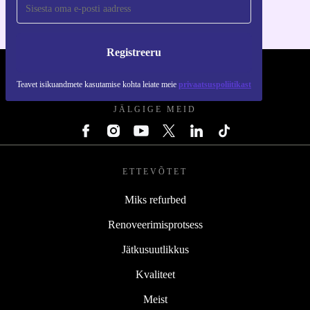
Registreeru
REFURBED EESTI - RETHINK NEW.
Teavet isikuandmete kasutamise kohta leiate meie
privaatsuspoliitikast
JÄLGIGE MEID
ETTEVÕTET
Miks refurbed
Renoveerimisprotsess
Jätkusuutlikkus
Kvaliteet
Meist