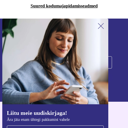
Suured kodumajapidamisseadmed
Liitu meie uudiskirjaga!
Ära jäta enam ühtegi pakkumist vahele.
Registreeru
Teavet isikuandmete kasutamise kohta leiate meie
privaatsuspoliitikast
.
Liitu meie uudiskirjaga!
Hangi refurbed rakendus
Ära jäta enam ühtegi pakkumist vahele
iOS-i ja Androidi jaoks