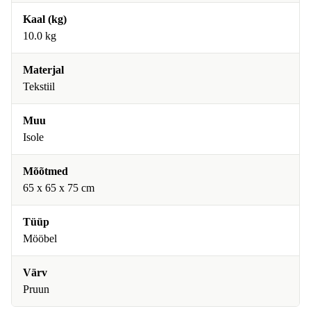
Kaal (kg)
10.0 kg
Materjal
Tekstiil
Muu
Isole
Mõõtmed
65 x 65 x 75 cm
Tüüp
Mööbel
Värv
Pruun