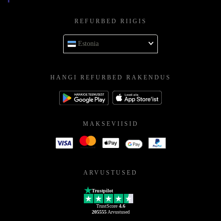
REFURBED RIIGIS
Estonia
HANGI REFURBED RAKENDUS
MAKSEVIISID
ARVUSTUSED
Trustpilot
TrustScore
4.6
205555
Arvustused