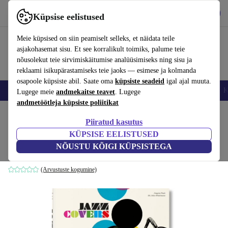
Hangi rakendus
Laadi alla
Küpsise eelistused
Kasuta rakendust refurbed kiirelt ja lihtsalt
Meie küpsised on siin peamiselt selleks, et näidata teile
asjakohasemat sisu. Et see korralikult toimiks, palume teie
nõusolekut teie sirvimiskäitumise analüüsimiseks ning sisu ja
reklaami isikupärastamiseks teie jaoks — esimese ja kolmanda
osapoole küpsiste abil. Saate oma
küpsiste seadeid
igal ajal muuta.
Nutitelefoni
Sülearvutid
Tahvelarvutid
Nutikellad
Aksessuaarid
K
Lugege meie
andmekaitse teavet
. Lugege
andmetöötleja küpsiste poliitikat
Kodu
Tooted
Kodumajapidamine
Mööbel
Piiratud kasutus
KÜPSISE EELISTUSED
Jazz Covers
NÕUSTU KÕIGI KÜPSISTEGA
valge
(Arvustuste kogumine)