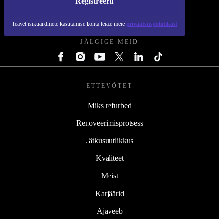
Registreeru
REFURBED EESTI - RETHINK NEW.
Teavet isikuandmete kasutamise kohta leiate meie
privaatsuspoliitikast
JÄLGIGE MEID
ETTEVÕTET
Miks refurbed
Renoveerimisprotsess
Jätkusuutlikkus
Kvaliteet
Meist
Karjäärid
Ajaveeb