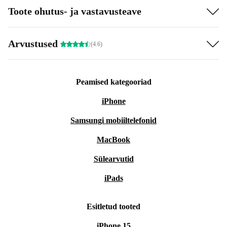
Toote ohutus- ja vastavusteave
Arvustused
(4.6)
Peamised kategooriad
iPhone
Samsungi mobiiltelefonid
MacBook
Sülearvutid
iPads
Esitletud tooted
iPhone 15