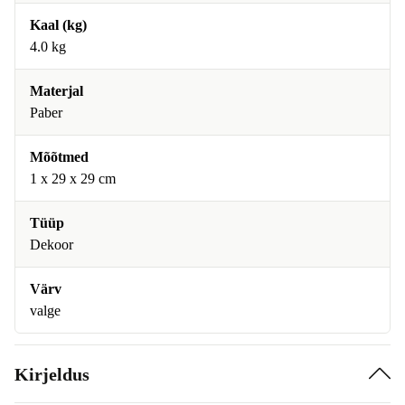
Kaal (kg)
4.0 kg
Materjal
Paber
Mõõtmed
1 x 29 x 29 cm
Tüüp
Dekoor
Värv
valge
Kirjeldus