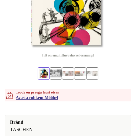
Pilt on ainult illustratiivsel eesmärgil
Toode on praegu laost otsas
Avasta rohkem Mööbel
Bränd
TASCHEN