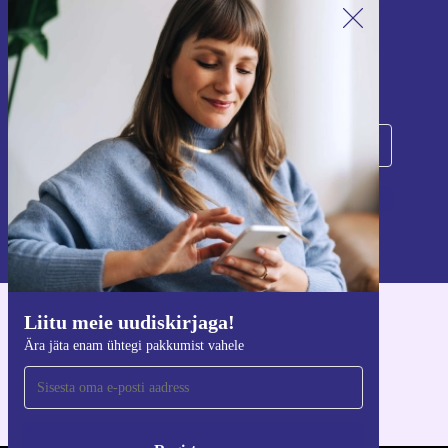
Liitu meie uudiskirjaga!
Ära jäta enam ühtegi pakkumist vahele.
Registreeru
Teavet isikuandmete kasutamise kohta leiate meie
privaatsuspoliitikast
.
Liitu meie uudiskirjaga!
Hangi refurbed rakendus
Ära jäta enam ühtegi pakkumist vahele
iOS-i ja Androidi jaoks