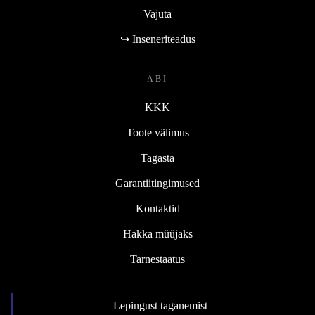
Vajuta
↪ Inseneriteadus
ABI
KKK
Toote välimus
Tagasta
Garantiitingimused
Kontaktid
Hakka müüjaks
Tarnestaatus
Lepingust taganemist