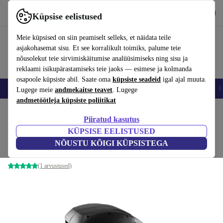
Hangi rakendus
Laadi alla
Küpsise eelistused
Kasuta rakendust refurbed kiirelt ja lihtsalt
Meie küpsised on siin peamiselt selleks, et näidata teile
asjakohasemat sisu. Et see korralikult toimiks, palume teie
nõusolekut teie sirvimiskäitumise analüüsimiseks ning sisu ja
reklaami isikupärastamiseks teie jaoks — esimese ja kolmanda
osapoole küpsiste abil. Saate oma
küpsiste seadeid
igal ajal muuta.
Nutitelefoni
Sülearvutid
Tahvelarvutid
Nutikellad
Aksessuaarid
K
Lugege meie
andmekaitse teavet
. Lugege
andmetöötleja küpsiste poliitikat
Kodu
Tooted
Aed
Aiatööriistad
Piiratud kasutus
KÜPSISE EELISTUSED
Kärcher CR 5.335 automaatne voolikukast
NÕUSTU KÕIGI KÜPSISTEGA
must/kollane
(1 arvustused)