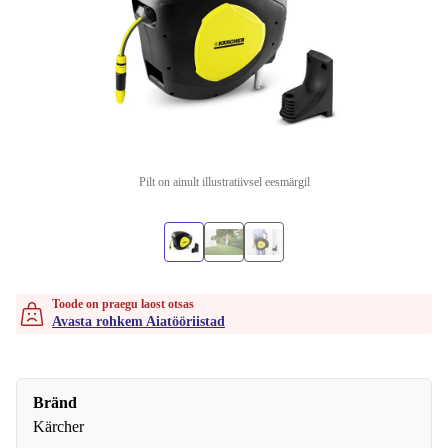
Pilt on ainult illustratiivsel eesmärgil
Toode on praegu laost otsas
Avasta rohkem Aiatööriistad
Bränd
Kärcher