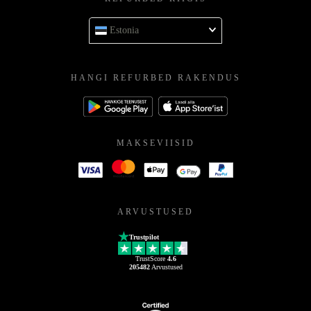
Estonia
HANGI REFURBED RAKENDUS
MAKSEVIISID
ARVUSTUSED
Trustpilot
TrustScore
4.6
205482
Arvustused