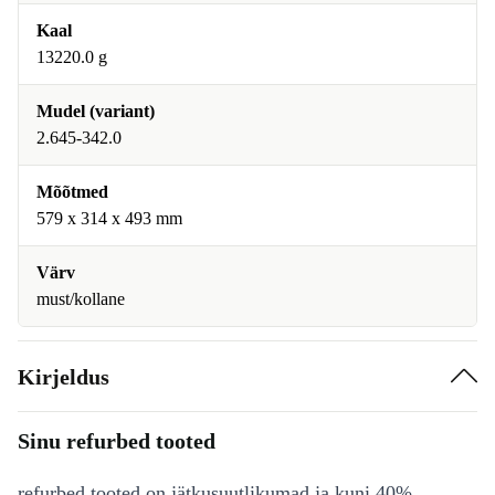
Kaal
13220.0 g
Mudel (variant)
2.645-342.0
Mõõtmed
579 x 314 x 493 mm
Värv
must/kollane
Kirjeldus
Sinu refurbed tooted
refurbed tooted on jätkusuutlikumad ja kuni 40%