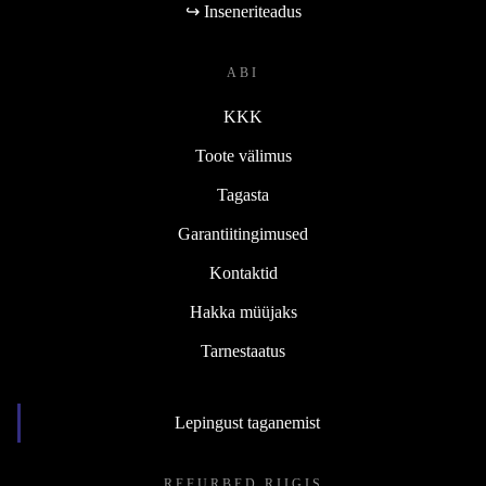
↪ Inseneriteadus
ABI
KKK
Toote välimus
Tagasta
Garantiitingimused
Kontaktid
Hakka müüjaks
Tarnestaatus
Lepingust taganemist
REFURBED RIIGIS