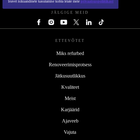
Teavet isikuandmete kasutamise kohta leiate meie
privaatsuspoliitikast
JÄLGIGE MEID
ETTEVÕTET
Miks refurbed
Renoveerimisprotsess
Jätkusuutlikkus
Kvaliteet
Meist
Karjäärid
Ajaveeb
Vajuta