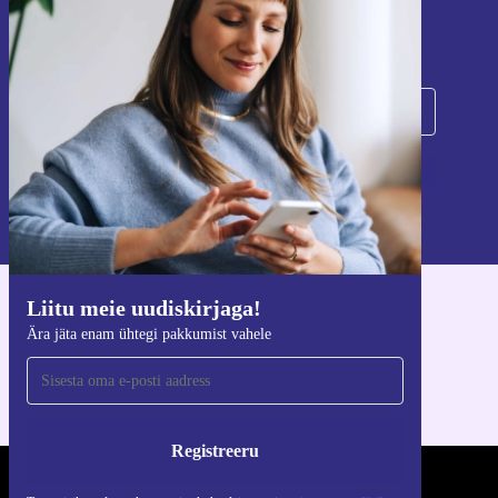
Ära jäta enam ühtegi pakkumist vahele.
Registreeru
Teavet isikuandmete kasutamise kohta leiate meie
privaatsuspoliitikast
.
Liitu meie uudiskirjaga!
Hangi refurbed rakendus
Ära jäta enam ühtegi pakkumist vahele
iOS-i ja Androidi jaoks
Registreeru
REFURBED EESTI - RETHINK NEW.