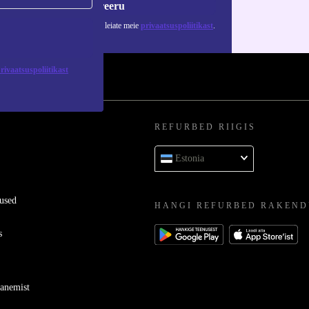
Registreeru
 isikuandmete kasutamise kohta leiate meie
privaatsuspoliitikast
.
rivaatsuspoliitikast
REFURBED RIIGIS
Estonia
used
HANGI REFURBED RAKEND
s
ganemist