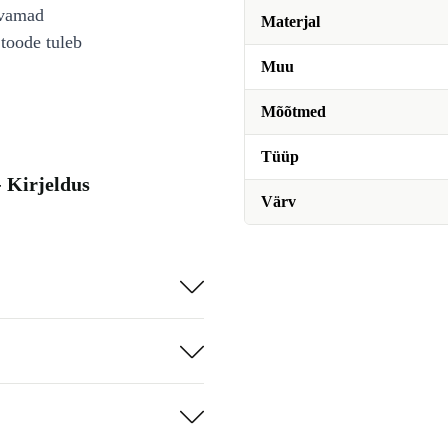
avamad
Materjal
toode tuleb
Muu
Mõõtmed
Tüüp
 Kirjeldus
Värv