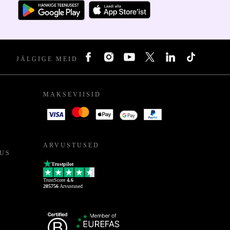
JÄLGIGE MEID
MAKSEVIISID
ARVUSTUSED
US
Trustpilot
TrustScore
4.6
205756
Arvustused