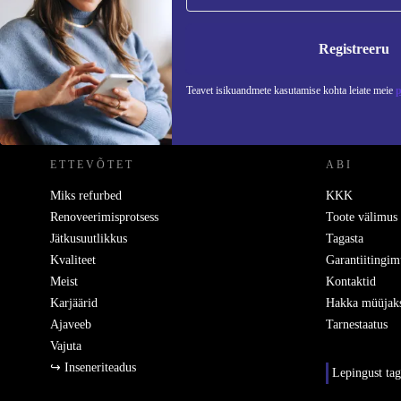
Ära jäta enam ühtegi pakkumist vahele.
Teavet
Registreeru
Teavet isikuandmete kasutamise kohta leiate meie
p
REFURBED EESTI - RETHINK NEW.
ETTEVÕTET
ABI
Miks refurbed
KKK
Renoveerimisprotsess
Toote välimus
Jätkusuutlikkus
Tagasta
Kvaliteet
Garantiitingim
Meist
Kontaktid
Karjäärid
Hakka müüjak
Ajaveeb
Tarnestaatus
Vajuta
↪ Inseneriteadus
Lepingust ta