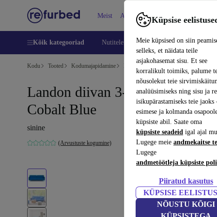
Meist
Abi
Küpsise eelistuse
Meie küpsised on siin peamis
Kõik kategooriad
Nutitelefoni
Sülearvutid
Tahvelarv
selleks, et näidata teile
asjakohasemat sisu. Et see
Kodu
Tooted
Kodumajapidamine
Mööbel
korralikult toimiks, palume t
nõusolekut teie sirvimiskäitu
Landon diivan 3-kohaline Mark
analüüsimiseks ning sisu ja r
isikupärastamiseks teie jaok
Cobalt Blue
esimese ja kolmanda osapool
küpsiste abil. Saate oma
sinine
küpsiste seadeid
igal ajal mu
Lugege meie
andmekaitse t
(Arvustuste kogumine)
Lugege
andmetöötleja küpsiste poli
Piiratud kasutus
KÜPSISE EELISTU
NÕUSTU KÕIGI
KÜPSISTEGA