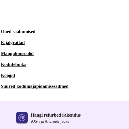
Uued saabumised
E-jalgrattad
Mängukonsoolid
Kodutehnika
Köögid
Suured kodumajapidamisseadmed
Hangi refurbed rakendus
iOS-i ja Androidi jaoks