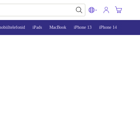
obiiltelefonid
iPads
MacBook
iPhone 13
iPhone 14
iPhone 