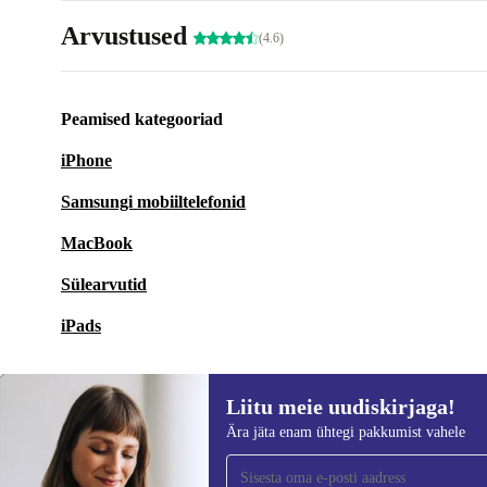
Arvustused
(4.6)
Peamised kategooriad
iPhone
Samsungi mobiiltelefonid
MacBook
Sülearvutid
iPads
Liitu meie uudiskirjaga!
Ära jäta enam ühtegi pakkumist vahele
Liitu meie uudiskirjaga!