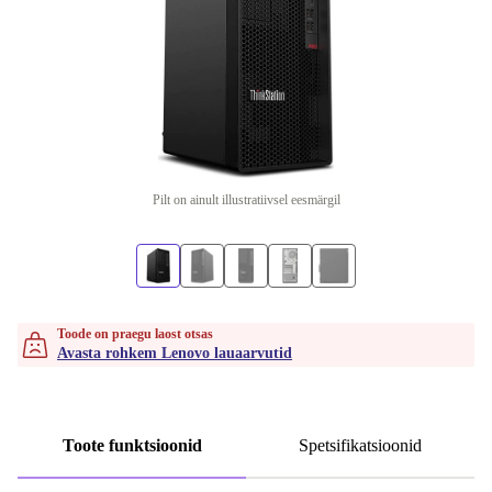
Pilt on ainult illustratiivsel eesmärgil
Toode on praegu laost otsas
Avasta rohkem Lenovo lauaarvutid
Toote funktsioonid
Spetsifikatsioonid