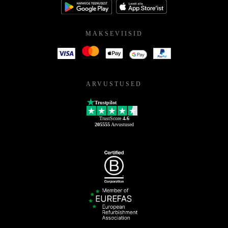
MAKSEVIISID
ARVUSTUSED
Trustpilot
TrustScore
4.6
205555
Arvustused