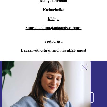
Mängukonsoolid
Kodutehnika
Köögid
Suured kodumajapidamisseadmed
Seotud sisu
Lauaarvuti ostujuhend, mis algab sinust
Liitu meie uudiskirjaga!
Ära jäta enam ühtegi pakkumist vahele.