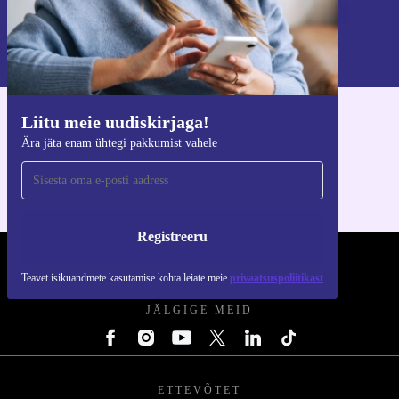
Registreeru
Teavet isikuandmete kasutamise kohta leiate meie
privaatsuspoliitikast
.
Liitu meie uudiskirjaga!
Hangi refurbed rakendus
Ära jäta enam ühtegi pakkumist vahele
iOS-i ja Androidi jaoks
Registreeru
REFURBED EESTI - RETHINK NEW.
Teavet isikuandmete kasutamise kohta leiate meie
privaatsuspoliitikast
JÄLGIGE MEID
ETTEVÕTET