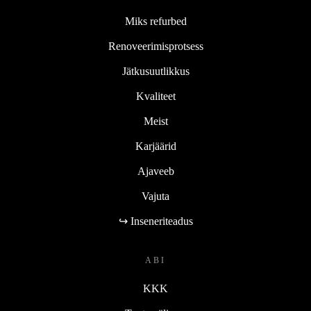
Miks refurbed
Renoveerimisprotsess
Jätkusuutlikkus
Kvaliteet
Meist
Karjäärid
Ajaveeb
Vajuta
↪ Inseneriteadus
ABI
KKK