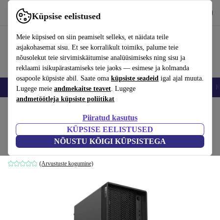
Hangi rakendus
Laadi alla
Küpsise eelistused
Kasuta rakendust refurbed kiirelt ja lihtsalt
Meie küpsised on siin peamiselt selleks, et näidata teile
asjakohasemat sisu. Et see korralikult toimiks, palume teie
nõusolekut teie sirvimiskäitumise analüüsimiseks ning sisu ja
reklaami isikupärastamiseks teie jaoks — esimese ja kolmanda
osapoole küpsiste abil. Saate oma
küpsiste seadeid
igal ajal muuta.
Nutitelefoni
Sülearvutid
Tahvelarvutid
Nutikellad
Aksessuaarid
K
Lugege meie
andmekaitse teavet
. Lugege
andmetöötleja küpsiste poliitikat
Kodu
Tooted
Lauaarvutid
Lenovo lauaarvutid
Piiratud kasutus
KÜPSISE EELISTUSED
Lenovo ThinkStation P360 torn
NÕUSTU KÕIGI KÜPSISTEGA
i7-12700 | 16 GB | 512 GB SSD | WiFi + BT | Win 11 Pro
(Arvustuste kogumine)