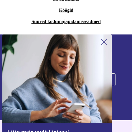
Köögid
Suured kodumajapidamisseadmed
Liitu meie uudiskirjaga!
Ära jäta enam ühtegi pakkumist vahele.
Registreeru
Teavet isikuandmete kasutamise kohta leiate meie
privaatsuspoliitikast
.
Liitu meie uudiskirjaga!