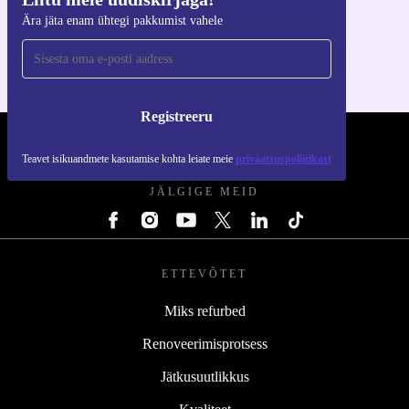
Hangi refurbed rakendus
Ära jäta enam ühtegi pakkumist vahele
iOS-i ja Androidi jaoks
Registreeru
REFURBED EESTI - RETHINK NEW.
Teavet isikuandmete kasutamise kohta leiate meie
privaatsuspoliitikast
JÄLGIGE MEID
ETTEVÕTET
Miks refurbed
Renoveerimisprotsess
Jätkusuutlikkus