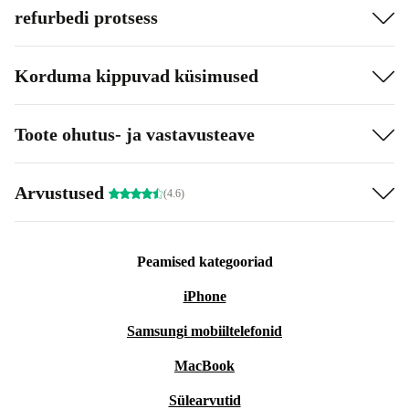
refurbedi protsess
Korduma kippuvad küsimused
Toote ohutus- ja vastavusteave
Arvustused
(4.6)
Peamised kategooriad
iPhone
Samsungi mobiiltelefonid
MacBook
Sülearvutid