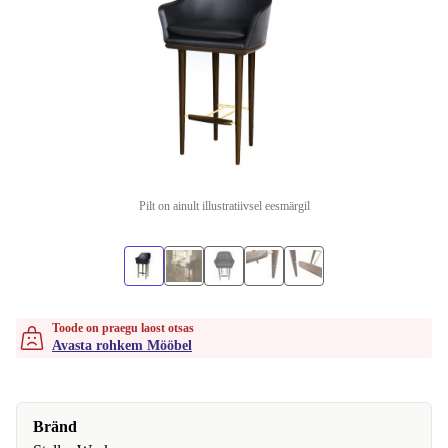
Pilt on ainult illustratiivsel eesmärgil
Toode on praegu laost otsas
Avasta rohkem Mööbel
Bränd