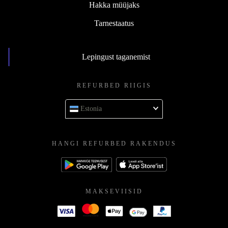
Hakka müüjaks
Tarnestaatus
Lepingust taganemist
REFURBED RIIGIS
Estonia
HANGI REFURBED RAKENDUS
MAKSEVIISID