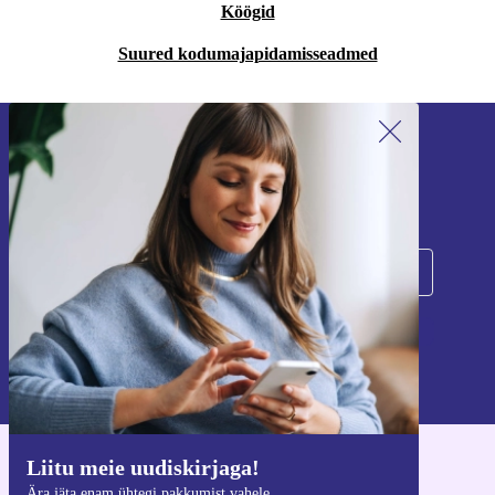
Köögid
Suured kodumajapidamisseadmed
Liitu meie uudiskirjaga!
Ära jäta enam ühtegi pakkumist vahele.
Registreeru
Teavet isikuandmete kasutamise kohta leiate meie
privaatsuspoliitikast
.
Liitu meie uudiskirjaga!
Hangi refurbed rakendus
Ära jäta enam ühtegi pakkumist vahele