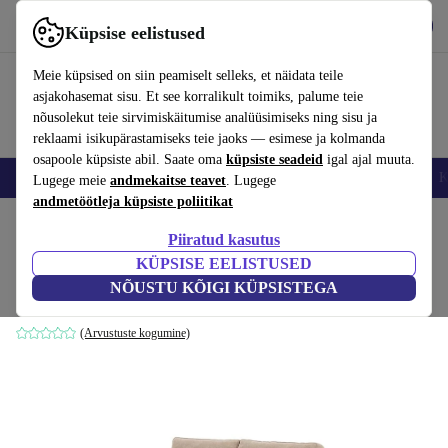
Hangi rakendus
Laadi alla
Küpsise eelistused
Kasuta rakendust refurbed kiirelt ja lihtsalt
Meie küpsised on siin peamiselt selleks, et näidata teile
asjakohasemat sisu. Et see korralikult toimiks, palume teie
nõusolekut teie sirvimiskäitumise analüüsimiseks ning sisu ja
reklaami isikupärastamiseks teie jaoks — esimese ja kolmanda
osapoole küpsiste abil. Saate oma
küpsiste seadeid
igal ajal muuta.
Nutitelefoni
Sülearvutid
Tahvelarvutid
Nutikellad
Aksessuaarid
K
Lugege meie
andmekaitse teavet
. Lugege
andmetöötleja küpsiste poliitikat
Kodu
Tooted
Kodumajapidamine
Mööbel
Piiratud kasutus
KÜPSISE EELISTUSED
Madison voodiga diivan Danny Cream
NÕUSTU KÕIGI KÜPSISTEGA
pruun
(Arvustuste kogumine)