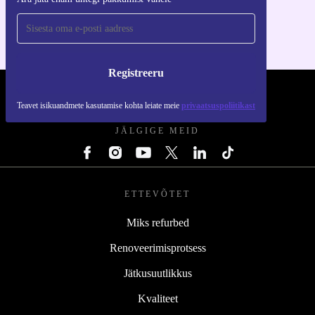
iOS-i ja Androidi jaoks
Registreeru
REFURBED EESTI - RETHINK NEW.
Teavet isikuandmete kasutamise kohta leiate meie
privaatsuspoliitikast
JÄLGIGE MEID
ETTEVÕTET
Miks refurbed
Renoveerimisprotsess
Jätkusuutlikkus
Kvaliteet