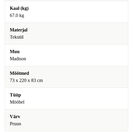
Kaal (kg)
67.0 kg
Materjal
Tekstiil
Muu
Madison
Mõõtmed
73 x 220 x 83 cm
Tüüp
Mööbel
Värv
Pruun