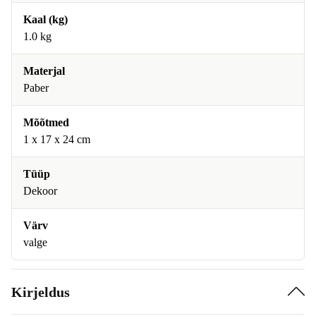
Kaal (kg)
1.0 kg
Materjal
Paber
Mõõtmed
1 x 17 x 24 cm
Tüüp
Dekoor
Värv
valge
Kirjeldus