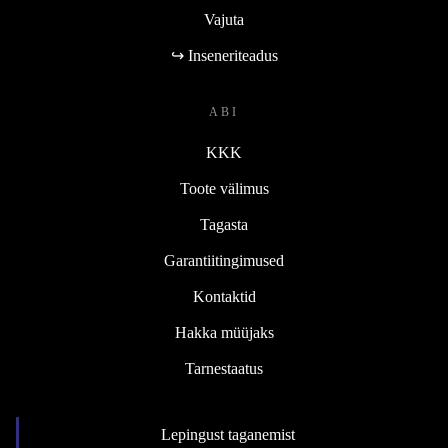
Vajuta
↪ Inseneriteadus
ABI
KKK
Toote välimus
Tagasta
Garantiitingimused
Kontaktid
Hakka müüjaks
Tarnestaatus
Lepingust taganemist