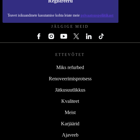
Registreeru
REFURBED EESTI - RETHINK NEW.
Teavet isikuandmete kasutamise kohta leiate meie
privaatsuspoliitikast
JÄLGIGE MEID
ETTEVÕTET
Miks refurbed
Renoveerimisprotsess
Jätkusuutlikkus
Kvaliteet
Meist
Karjäärid
Ajaveeb