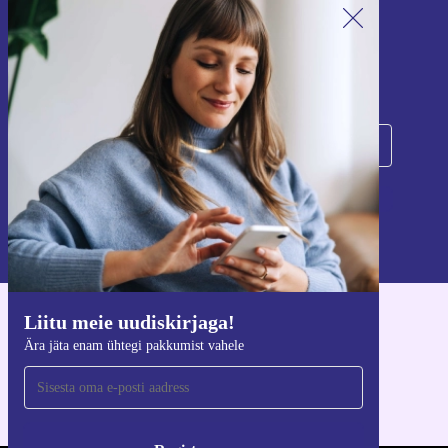
Liitu meie uudiskirjaga!
Ära jäta enam ühtegi pakkumist vahele.
Registreeru
Teavet isikuandmete kasutamise kohta leiate meie
privaatsuspoliitikast
.
Liitu meie uudiskirjaga!
Hangi refurbed rakendus
Ära jäta enam ühtegi pakkumist vahele
iOS-i ja Androidi jaoks