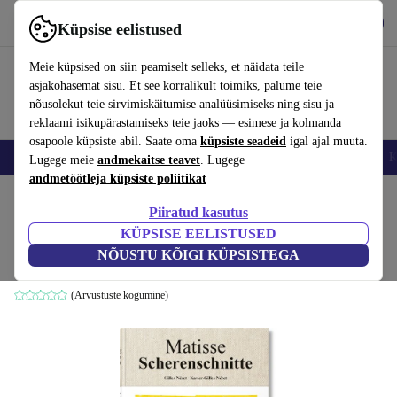
Hangi rakendus
Laadi alla
Küpsise eelistused
Kasuta rakendust refurbed kiirelt ja lihtsalt
Meie küpsised on siin peamiselt selleks, et näidata teile
asjakohasemat sisu. Et see korralikult toimiks, palume teie
nõusolekut teie sirvimiskäitumise analüüsimiseks ning sisu ja
reklaami isikupärastamiseks teie jaoks — esimese ja kolmanda
osapoole küpsiste abil. Saate oma
küpsiste seadeid
igal ajal muuta.
Nutitelefoni
Sülearvutid
Tahvelarvutid
Nutikellad
Aksessuaarid
K
Lugege meie
andmekaitse teavet
. Lugege
andmetöötleja küpsiste poliitikat
Kodu
Tooted
Kodumajapidamine
Mööbel
Piiratud kasutus
KÜPSISE EELISTUSED
Matisse. Scherenschnitte
NÕUSTU KÕIGI KÜPSISTEGA
valge
(Arvustuste kogumine)