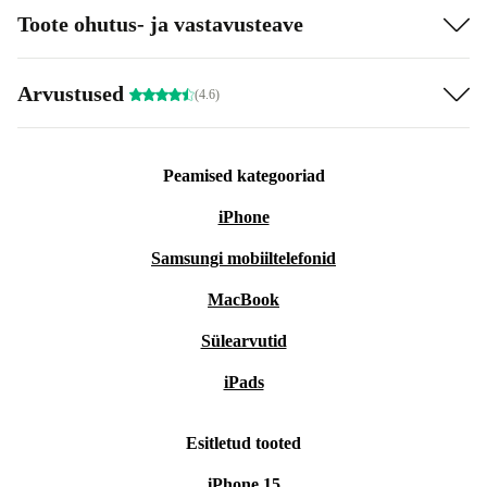
Toote ohutus- ja vastavusteave
Arvustused
(4.6)
Peamised kategooriad
iPhone
Samsungi mobiiltelefonid
MacBook
Sülearvutid
iPads
Esitletud tooted
iPhone 15