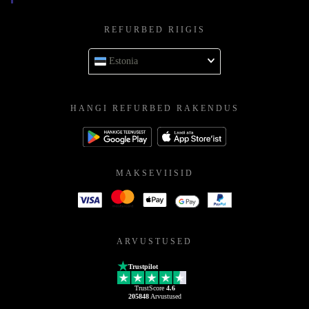
REFURBED RIIGIS
Estonia
HANGI REFURBED RAKENDUS
MAKSEVIISID
ARVUSTUSED
Trustpilot
TrustScore
4.6
205848
Arvustused