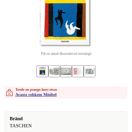
Pilt on ainult illustratiivsel eesmärgil
Toode on praegu laost otsas
Avasta rohkem Mööbel
Bränd
TASCHEN