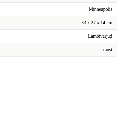
Minneapolis
33 x 27 x 14 cm
Lambivarjud
must