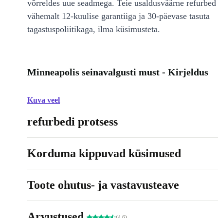
võrreldes uue seadmega. Teie usaldusväärne refurbed 
vähemalt 12-kuulise garantiiga ja 30-päevase tasuta
tagastuspoliitikaga, ilma küsimusteta.
Minneapolis seinavalgusti must - Kirjeldus
Kuva veel
refurbedi protsess
Korduma kippuvad küsimused
Toote ohutus- ja vastavusteave
Arvustused
(4.6)