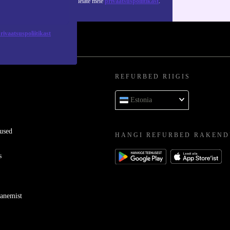
 isikuandmete kasutamise kohta leiate meie
privaatsuspoliitikast
.
rivaatsuspoliitikast
REFURBED RIIGIS
Estonia
used
HANGI REFURBED RAKEND
s
ganemist