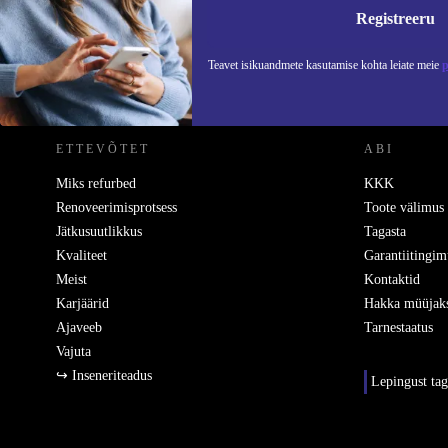
Teavet
Registreeru
Teavet isikuandmete kasutamise kohta leiate meie
p
REFURBED EESTI - RETHINK NEW.
ETTEVÕTET
ABI
Miks refurbed
KKK
Renoveerimisprotsess
Toote välimus
Jätkusuutlikkus
Tagasta
Kvaliteet
Garantiitingim
Meist
Kontaktid
Karjäärid
Hakka müüjak
Ajaveeb
Tarnestaatus
Vajuta
↪ Inseneriteadus
Lepingust ta