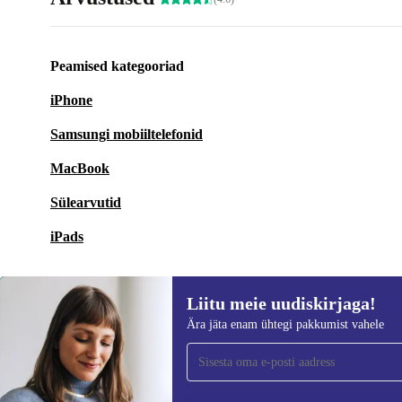
Peamised kategooriad
iPhone
Samsungi mobiiltelefonid
MacBook
Sülearvutid
iPads
Liitu meie uudiskirjaga!
Ära jäta enam ühtegi pakkumist vahele
Liitu meie uudiskirjaga!
Ära jäta enam ühtegi pakkumist vahele.