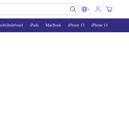
obiiltelefonid
iPads
MacBook
iPhone 13
iPhone 14
iPhone 