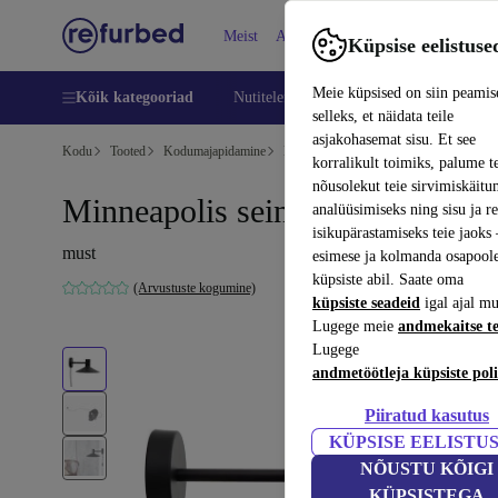
Meist
Abi
Küpsise eelistuse
Meie küpsised on siin peamis
Kõik kategooriad
Nutitelefoni
Sülearvutid
Tahvelarv
selleks, et näidata teile
asjakohasemat sisu. Et see
Kodu
Tooted
Kodumajapidamine
Mööbel
korralikult toimiks, palume t
nõusolekut teie sirvimiskäitu
Minneapolis seinavalgusti must
analüüsimiseks ning sisu ja r
isikupärastamiseks teie jaok
must
esimese ja kolmanda osapool
küpsiste abil. Saate oma
(Arvustuste kogumine)
küpsiste seadeid
igal ajal mu
Lugege meie
andmekaitse t
Lugege
andmetöötleja küpsiste poli
Piiratud kasutus
KÜPSISE EELISTU
NÕUSTU KÕIGI
KÜPSISTEGA