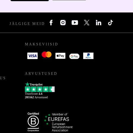
JÄLGIGE MEID
MAKSEVIISID
ARVUSTUSED
US
Trustpilot
TrustScore
4.6
205562
Arvustused