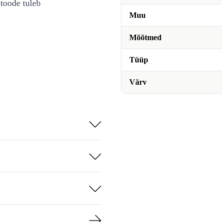
toode tuleb
Muu
Mõõtmed
Tüüp
Värv