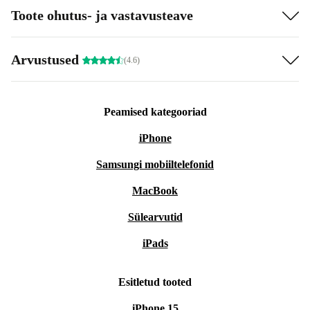
Toote ohutus- ja vastavusteave
Arvustused
(4.6)
Peamised kategooriad
iPhone
Samsungi mobiiltelefonid
MacBook
Sülearvutid
iPads
Esitletud tooted
iPhone 15