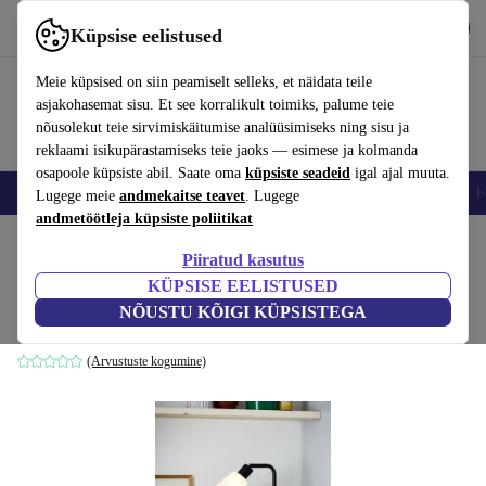
Hangi rakendus
Laadi alla
Küpsise eelistused
Kasuta rakendust refurbed kiirelt ja lihtsalt
Meie küpsised on siin peamiselt selleks, et näidata teile
asjakohasemat sisu. Et see korralikult toimiks, palume teie
nõusolekut teie sirvimiskäitumise analüüsimiseks ning sisu ja
reklaami isikupärastamiseks teie jaoks — esimese ja kolmanda
osapoole küpsiste abil. Saate oma
küpsiste seadeid
igal ajal muuta.
Nutitelefoni
Sülearvutid
Tahvelarvutid
Nutikellad
Aksessuaarid
K
Lugege meie
andmekaitse teavet
. Lugege
andmetöötleja küpsiste poliitikat
Kodu
Tooted
Kodumajapidamine
Mööbel
Piiratud kasutus
KÜPSISE EELISTUSED
Molli laualamp must
NÕUSTU KÕIGI KÜPSISTEGA
must
(Arvustuste kogumine)