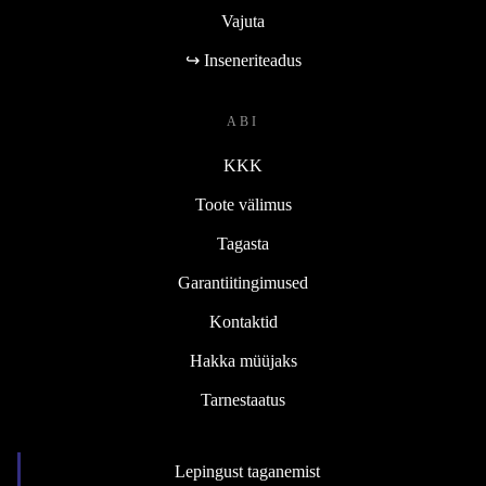
Vajuta
↪ Inseneriteadus
ABI
KKK
Toote välimus
Tagasta
Garantiitingimused
Kontaktid
Hakka müüjaks
Tarnestaatus
Lepingust taganemist