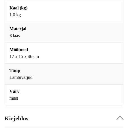
Kaal (kg)
1.0 kg
Materjal
Klaas
Mõõtmed
17 x 15 x 46 cm
Tüüp
Lambivarjud
Värv
must
Kirjeldus