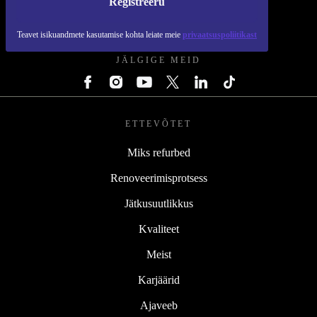
Registreeru
REFURBED EESTI - RETHINK NEW.
Teavet isikuandmete kasutamise kohta leiate meie
privaatsuspoliitikast
JÄLGIGE MEID
ETTEVÕTET
Miks refurbed
Renoveerimisprotsess
Jätkusuutlikkus
Kvaliteet
Meist
Karjäärid
Ajaveeb