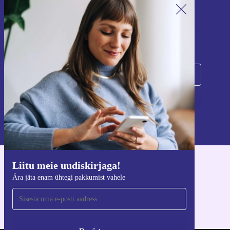
Liitu meie uudiskirjaga!
Ära jäta enam ühtegi pakkumist vahele.
Registreeru
Teavet isikuandmete kasutamise kohta leiate meie
privaatsuspoliitikast
.
Liitu meie uudiskirjaga!
Hangi refurbed rakendus
Ära jäta enam ühtegi pakkumist vahele
iOS-i ja Androidi jaoks