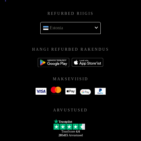
REFURBED RIIGIS
Estonia
HANGI REFURBED RAKENDUS
MAKSEVIISID
ARVUSTUSED
Trustpilot
TrustScore
4.6
205415
Arvustused