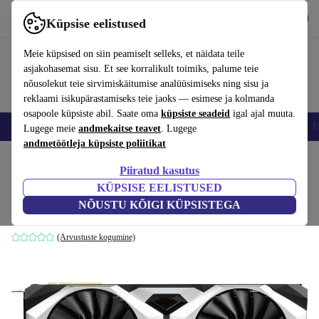
Hangi rakendus
Laadi alla
Küpsise eelistused
Kasuta rakendust refurbed kiirelt ja lihtsalt
Meie küpsised on siin peamiselt selleks, et näidata teile
asjakohasemat sisu. Et see korralikult toimiks, palume teie
nõusolekut teie sirvimiskäitumise analüüsimiseks ning sisu ja
reklaami isikupärastamiseks teie jaoks — esimese ja kolmanda
osapoole küpsiste abil. Saate oma
küpsiste seadeid
igal ajal muuta.
Nutitelefoni
Sülearvutid
Tahvelarvutid
Nutikellad
Aksessuaarid
K
Lugege meie
andmekaitse teavet
. Lugege
andmetöötleja küpsiste poliitikat
Kodu
Tooted
Tarvikud
Arvutitarvikud
Arvutikomponendid
Graafikakaardid
Piiratud kasutus
KÜPSISE EELISTUSED
MSI GeForce RTX 2080 Ti Ventus 11G
NÕUSTU KÕIGI KÜPSISTEGA
11 GB GDDR6
(Arvustuste kogumine)