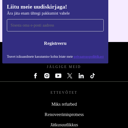
Liitu meie uudiskirjaga!
Hangi refurbed rakendus
Ära jäta enam ühtegi pakkumist vahele
iOS-i ja Androidi jaoks
Registreeru
REFURBED EESTI - RETHINK NEW.
Teavet isikuandmete kasutamise kohta leiate meie
privaatsuspoliitikast
JÄLGIGE MEID
ETTEVÕTET
Miks refurbed
Renoveerimisprotsess
Jätkusuutlikkus