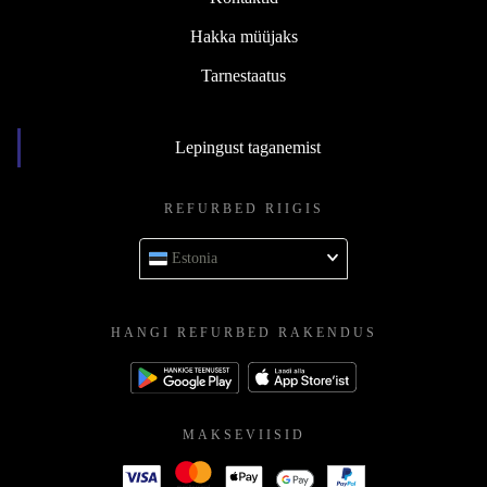
Hakka müüjaks
Tarnestaatus
Lepingust taganemist
REFURBED RIIGIS
Estonia
HANGI REFURBED RAKENDUS
MAKSEVIISID