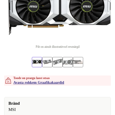
Pilt on ainult illustratiivsel eesmärgil
Toode on praegu laost otsas
Avasta rohkem Graafikakaardid
Bränd
MSI