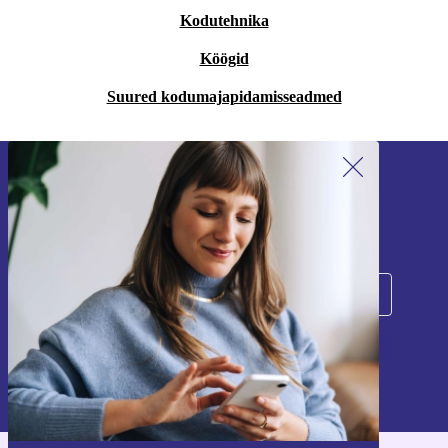
Kodutehnika
Köögid
Suured kodumajapidamisseadmed
Liitu meie uudiskirjaga!
Ära jäta enam ühtegi pakkumist vahele.
Registreeru
Teavet isikuandmete kasutamise kohta leiate meie
privaatsuspoliitikast
.